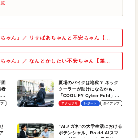
一覧
安ちゃん」／ リサばあちゃんと不安ちゃん【…
安ちゃん」／ なんとかしたい不安ちゃん【第…
半固
夏場のバイクは地獄？ ネック
発者
クーラーが助けになるかも。
ag
「COOLiFY Cyber Fold」レ
ビュー。冷却の速さ、密着する
ップ
アクセサリ
レポート
タイアップ
冷却プレート、シンプルな操作
性がグッド！
せ
“AIメガネ”の大学生活における
ア
ポテンシャル。Rokid AIスマ