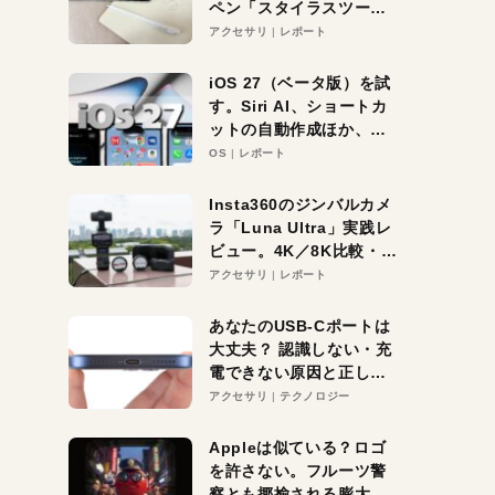
ペン「スタイラスツーウ
ェイ」レビュー。持ち替
アクセサリ
レポート
え不要がラクすぎた！
iOS 27（ベータ版）を試
す。Siri AI、ショートカ
ットの自動作成ほか、期
待大の便利機能5選。
OS
レポート
iPhoneがAIの入り口にな
る未来はすぐそこ！
Insta360のジンバルカメ
ラ「Luna Ultra」実践レ
ビュー。4K／8K比較・ズ
ーム・夜間撮影をチェッ
アクセサリ
レポート
ク
あなたのUSB-Cポートは
大丈夫？ 認識しない・充
電できない原因と正しい
対策
アクセサリ
テクノロジー
Appleは似ている？ロゴ
を許さない。フルーツ警
察とも揶揄される膨大な