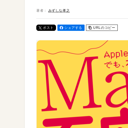
著者：
みずしな孝之
ポスト
シェアする
URLのコピー