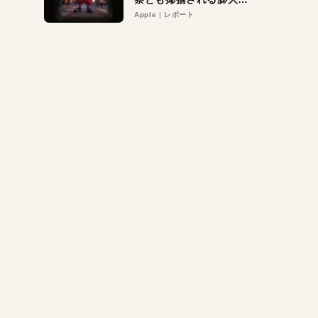
異議申し立て。対象は非
Apple
レポート
営利団体や公益団体も。
Appleロゴを“過剰”に守
る理由とは