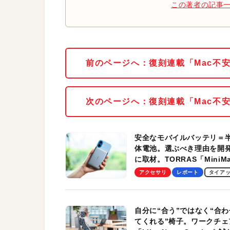
この著者の記事
前のページへ：復刻連載「Mac不
次のページへ：復刻連載「Mac不
安全なモバイルバッテリ＝
体電池。選ぶべき理由を開
に取材。TORRAS「MiniM
Pro」の実機レビューも
アクセサリ
レポート
タイア
自分に“合う”ではなく“合わ
てくれる”椅子。ワークチェ