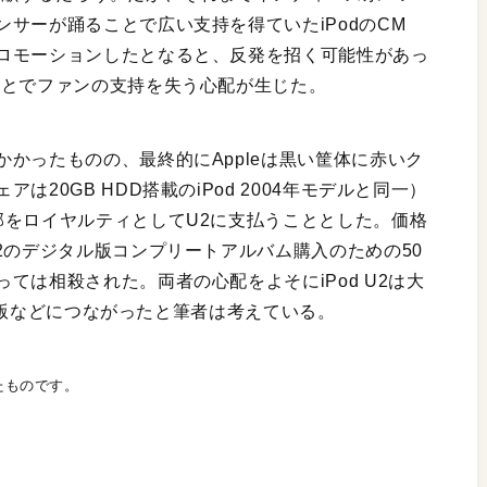
サーが踊ることで広い支持を得ていたiPodのCM
ロモーションしたとなると、反発を招く可能性があっ
ことでファンの支持を失う心配が生じた。
かったものの、最終的にAppleは黒い筐体に赤いク
20GB HDD搭載のiPod 2004年モデルと同一）
部をロイヤルティとしてU2に支払うこととした。価格
2のデジタル版コンプリートアルバム購入のための50
ては相殺された。両者の心配をよそにiPod U2は大
ルメス版などにつながったと筆者は考えている。
れたものです。