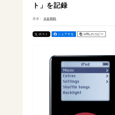
ト」を記録
著者：
大谷和利
ポスト
シェアする
URLのコピー