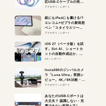
応USB-Cケーブルの性能
を検証。超コスパの1本を
アクセサリ
レポート
発見か？
紙にもiPadにも書ける!?
エレコム×ゼブラの新発想
ペン「スタイラスツーウ
ェイ」レビュー。持ち替
アクセサリ
レポート
え不要がラクすぎた！
iOS 27（ベータ版）を試
す。Siri AI、ショートカ
ットの自動作成ほか、期
待大の便利機能5選。
OS
レポート
iPhoneがAIの入り口にな
る未来はすぐそこ！
Insta360のジンバルカメ
ラ「Luna Ultra」実践レ
ビュー。4K／8K比較・ズ
ーム・夜間撮影をチェッ
アクセサリ
レポート
ク
あなたのUSB-Cポートは
大丈夫？ 認識しない・充
電できない原因と正しい