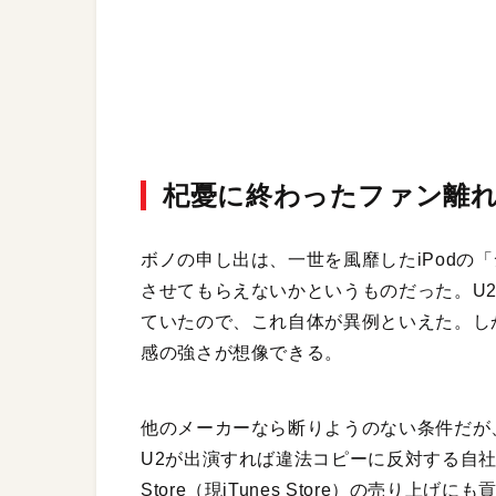
杞憂に終わったファン離
ボノの申し出は、一世を風靡したiPodの「シ
させてもらえないかというものだった。U
ていたので、これ自体が異例といえた。し
感の強さが想像できる。
他のメーカーなら断りようのない条件だが、A
U2が出演すれば違法コピーに反対する自社の立場
Store（現iTunes Store）の売り