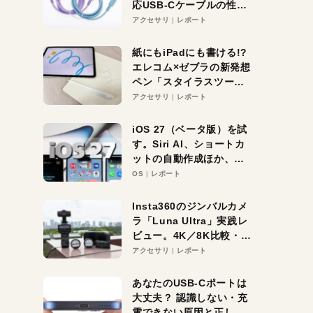
応USB-Cケーブルの性能
を検証。超コスパの1本を
アクセサリ
レポート
発見か？
紙にもiPadにも書ける!?
エレコム×ゼブラの新発想
ペン「スタイラスツーウ
ェイ」レビュー。持ち替
アクセサリ
レポート
え不要がラクすぎた！
iOS 27（ベータ版）を試
す。Siri AI、ショートカ
ットの自動作成ほか、期
待大の便利機能5選。
OS
レポート
iPhoneがAIの入り口にな
る未来はすぐそこ！
Insta360のジンバルカメ
ラ「Luna Ultra」実践レ
ビュー。4K／8K比較・ズ
ーム・夜間撮影をチェッ
アクセサリ
レポート
ク
あなたのUSB-Cポートは
大丈夫？ 認識しない・充
電できない原因と正しい