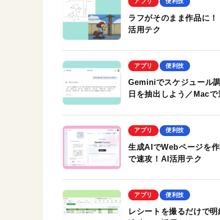
アプリ
便利技
ラフがそのまま作品に！ 
活用テク
アプリ
便利技
Geminiでスケジュール
日を抽出しよう／Macで
アプリ
便利技
生成AIでWebページを作成
で速攻！AI活用テク
アプリ
便利技
レシートを撮るだけで明細