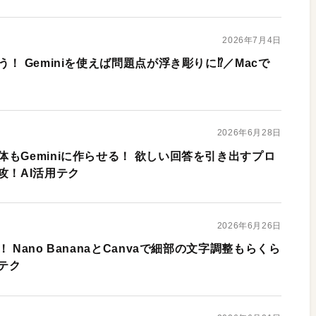
2026年7月4日
！ Geminiを使えば問題点が浮き彫りに⁉︎／Macで
2026年6月28日
もGeminiに作らせる！ 欲しい回答を引き出すプロ
攻！AI活用テク
2026年6月26日
 Nano BananaとCanvaで細部の文字調整もらくら
用テク