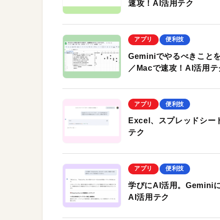
速攻！AI活用テク
アプリ
便利技
Geminiでやるべきこ
／Macで速攻！AI活用テ
アプリ
便利技
Excel、スプレッドシー
テク
アプリ
便利技
学びにAI活用。Gemi
AI活用テク