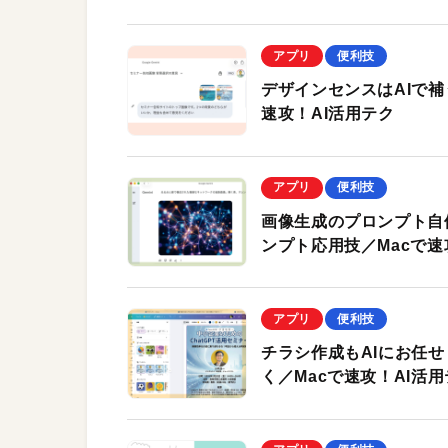
アプリ
便利技
デザインセンスはAIで補う
速攻！AI活用テク
アプリ
便利技
画像生成のプロンプト自体
ンプト応用技／Macで速
アプリ
便利技
チラシ作成もAIにお任せ！
く／Macで速攻！AI活