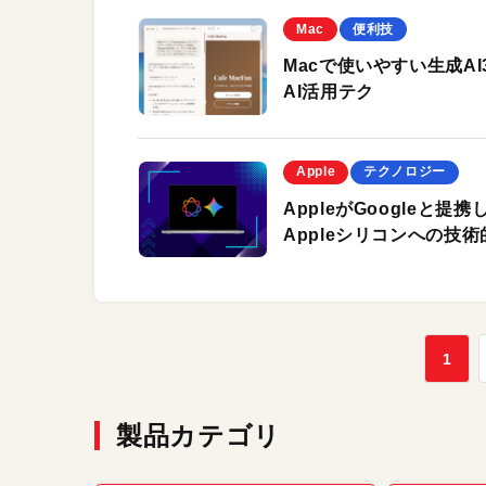
Mac
便利技
Macで使いやすい生成AI3選
AI活用テク
Apple
テクノロジー
AppleがGoogleと提携し
Appleシリコンへの技
1
製品カテゴリ