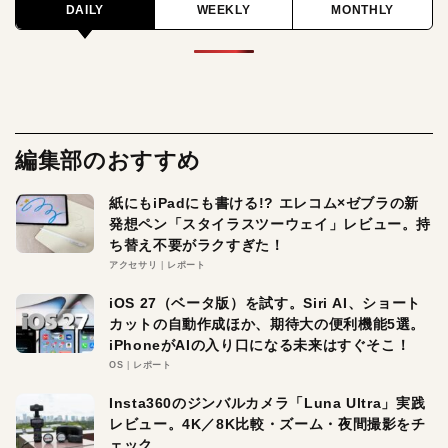
DAILY
WEEKLY
MONTHLY
編集部のおすすめ
紙にもiPadにも書ける!? エレコム×ゼブラの新
発想ペン「スタイラスツーウェイ」レビュー。持
ち替え不要がラクすぎた！
アクセサリ
レポート
iOS 27（ベータ版）を試す。Siri AI、ショート
カットの自動作成ほか、期待大の便利機能5選。
iPhoneがAIの入り口になる未来はすぐそこ！
OS
レポート
Insta360のジンバルカメラ「Luna Ultra」実践
レビュー。4K／8K比較・ズーム・夜間撮影をチ
ェック