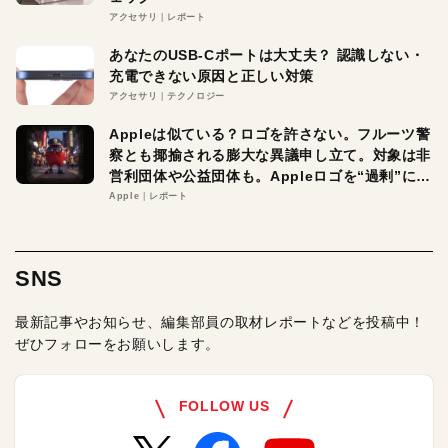
アクセサリ
レポート
あなたのUSB-Cポートは大丈夫？ 認識しない・
充電できない原因と正しい対策
アクセサリ
テクノロジー
Appleは似ている？ロゴを許さない。フルーツ警
察とも揶揄される膨大な異議申し立て。対象は非
営利団体や公益団体も。Appleロゴを“過剰”に守
る理由とは
Apple
レポート
SNS
最新記事やお知らせ、編集部員の取材レポートなどを投稿中！
ぜひフォローをお願いします。
FOLLOW US