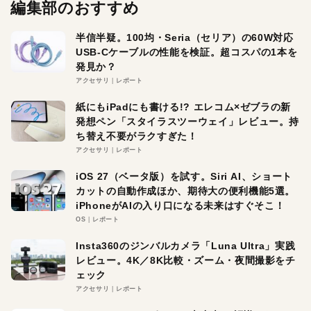
編集部のおすすめ
半信半疑。100均・Seria（セリア）の60W対応
USB-Cケーブルの性能を検証。超コスパの1本を
発見か？
アクセサリ
レポート
紙にもiPadにも書ける!? エレコム×ゼブラの新
発想ペン「スタイラスツーウェイ」レビュー。持
ち替え不要がラクすぎた！
アクセサリ
レポート
iOS 27（ベータ版）を試す。Siri AI、ショート
カットの自動作成ほか、期待大の便利機能5選。
iPhoneがAIの入り口になる未来はすぐそこ！
OS
レポート
Insta360のジンバルカメラ「Luna Ultra」実践
レビュー。4K／8K比較・ズーム・夜間撮影をチ
ェック
アクセサリ
レポート