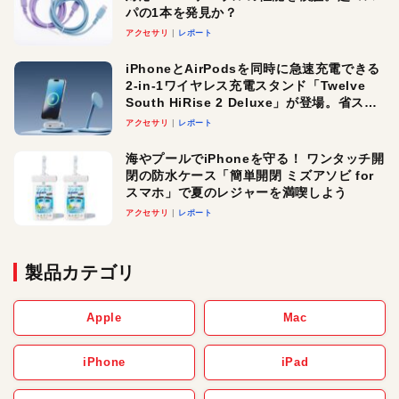
パの1本を発見か？
アクセサリ
レポート
iPhoneとAirPodsを同時に急速充電できる
2-in-1ワイヤレス充電スタンド「Twelve
South HiRise 2 Deluxe」が登場。省スペ
ースでおしゃれに充電したい人にオスス
アクセサリ
レポート
メ！
海やプールでiPhoneを守る！ ワンタッチ開
閉の防水ケース「簡単開閉 ミズアソビ for
スマホ」で夏のレジャーを満喫しよう
アクセサリ
レポート
製品カテゴリ
Apple
Mac
iPhone
iPad