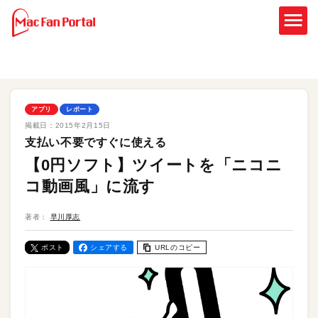
アプリ
レポート
掲載日：
2015年2月15日
支払い不要ですぐに使える
【0円ソフト】ツイートを「ニコニ
コ動画風」に流す
著者：
早川厚志
ポスト
シェアする
URLのコピー