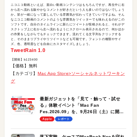
ニコニコ動画といえば、面白い動画コンテンツはもちろんですが、再生中に右
から左へ流れる賑やかなコメントが好きだという人も多いのではないでしょう
か。皆が一緒になって楽しんでいる雰囲気が伝わってきていいですよね。そん
なニコニコ動画のコメントのような雰囲気をツイッターでも味わえるのがこの
ソフトです。自分のタイムラインに新たにツイートが投稿されると、それがデ
スクトップ上に右から左へ流れるようにスクロール表示されるので、何かほか
の作業をしながらでもチェックできます。流れてくる文字列をクリックする
と、そのままリプライやリツイートなども可能です。フォントの種類やサイ
ズ、色、透明度などを自由にカスタマイズしましょう。
TweetRain 1.0
【開発】b123400
【価格】無料
【カテゴリ】
Mac App Store>ソーシャルネットワーキン
グ
最新ガジェットを「見て・触って・試せ
る」体験イベント「Mac Fan
Fes.2026.09」を、9月26日（土）に開催
します！
Apple
レポート
落下実験。ケースでMacBook Neoを守れ