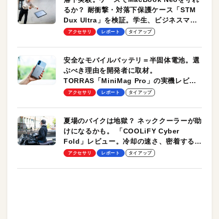
るか？ 耐衝撃・対落下保護ケース「STM
Dux Ultra」を検証。学生、ビジネスマン
のモバイルユースに最適！
アクセサリ
レポート
タイアップ
安全なモバイルバッテリ＝半固体電池。選
ぶべき理由を開発者に取材。
TORRAS「MiniMag Pro」の実機レビュ
ーも
アクセサリ
レポート
タイアップ
夏場のバイクは地獄？ ネッククーラーが助
けになるかも。 「COOLiFY Cyber
Fold」レビュー。冷却の速さ、密着する冷
却プレート、シンプルな操作性がグッド！
アクセサリ
レポート
タイアップ