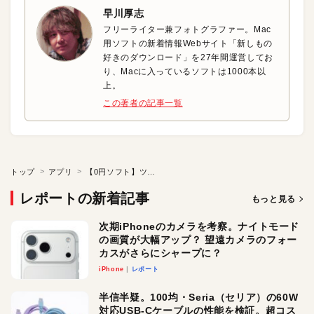
早川厚志
フリーライター兼フォトグラファー。Mac
用ソフトの新着情報Webサイト「新しもの
好きのダウンロード」を27年間運営してお
り、Macに入っているソフトは1000本以
上。
この著者の記事一覧
トップ
アプリ
【0円ソフト】ツイートを「ニコニコ動画風」に流す
レポートの新着記事
もっと見る
次期iPhoneのカメラを考察。ナイトモード
の画質が大幅アップ？ 望遠カメラのフォー
カスがさらにシャープに？
iPhone
レポート
半信半疑。100均・Seria（セリア）の60W
対応USB-Cケーブルの性能を検証。超コス