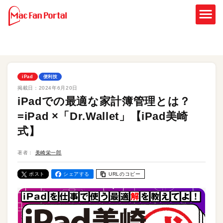
iPad
便利技
掲載日：
2024年6月20日
iPadでの最適な家計簿管理とは？
=iPad ×「Dr.Wallet」【iPad美崎
式】
著者：
美崎栄一郎
ポスト
シェアする
URLのコピー