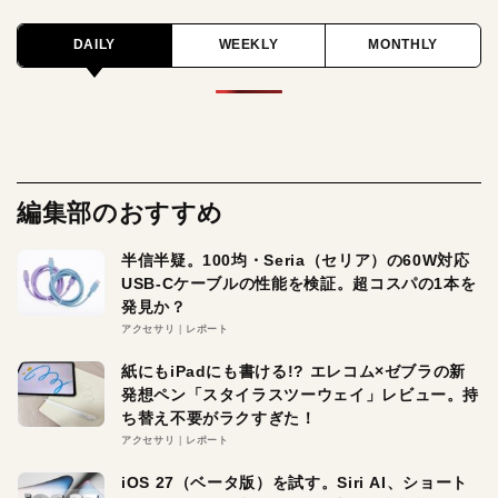
DAILY
WEEKLY
MONTHLY
編集部のおすすめ
半信半疑。100均・Seria（セリア）の60W対応
USB-Cケーブルの性能を検証。超コスパの1本を
発見か？
アクセサリ
レポート
紙にもiPadにも書ける!? エレコム×ゼブラの新
発想ペン「スタイラスツーウェイ」レビュー。持
ち替え不要がラクすぎた！
アクセサリ
レポート
iOS 27（ベータ版）を試す。Siri AI、ショート