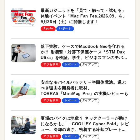
最新ガジェットを「見て・触って・試せる」
体験イベント「Mac Fan Fes.2026.09」を、
9月26日（土）に開催します！
Apple
レポート
落下実験。ケースでMacBook Neoを守れる
か？ 耐衝撃・対落下保護ケース「STM Dux
Ultra」を検証。学生、ビジネスマンのモバイ
ルユースに最適！
アクセサリ
レポート
タイアップ
安全なモバイルバッテリ＝半固体電池。選ぶ
べき理由を開発者に取材。
TORRAS「MiniMag Pro」の実機レビューも
アクセサリ
レポート
タイアップ
夏場のバイクは地獄？ ネッククーラーが助け
になるかも。 「COOLiFY Cyber Fold」レビ
ュー。冷却の速さ、密着する冷却プレート、
シンプルな操作性がグッド！
アクセサリ
レポート
タイアップ