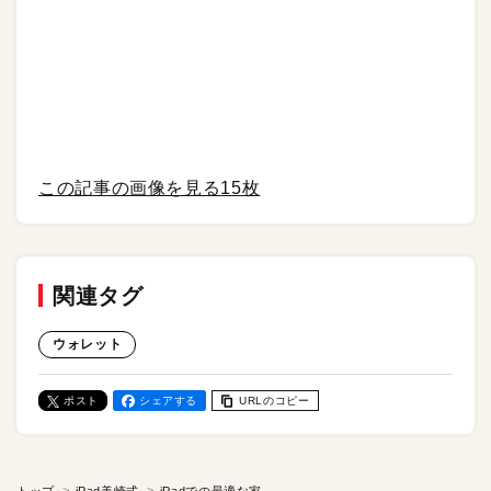
この記事の画像を見る
15枚
関連タグ
ウォレット
ポスト
シェアする
URLのコピー
トップ
iPad美崎式
iPadでの最適な家計簿管理とは？=iPad ×「Dr.Wallet」【iPad美崎式】