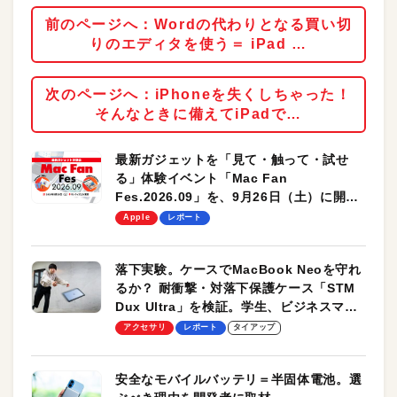
前のページへ：Wordの代わりとなる買い切
りのエディタを使う＝ iPad …
次のページへ：iPhoneを失くしちゃった！
そんなときに備えてiPadで…
最新ガジェットを「見て・触って・試せ
る」体験イベント「Mac Fan
Fes.2026.09」を、9月26日（土）に開催
します！
Apple
レポート
落下実験。ケースでMacBook Neoを守れ
るか？ 耐衝撃・対落下保護ケース「STM
Dux Ultra」を検証。学生、ビジネスマン
のモバイルユースに最適！
アクセサリ
レポート
タイアップ
安全なモバイルバッテリ＝半固体電池。選