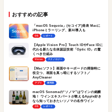
おすすめの記事
「macOS Sequoia」(セコイア)発表 Macに
iPhoneミラーリング、新AI導入も
OS
レポート
【Apple Vision Pro】Touch IDやFace IDに
代わる新たな生体認証技術「Optic ID」の驚
くべき仕組み
Vision
テクノロジー
【Macソフト】画面やキーボードの掃除時に
役立つ、画面を真っ暗にするソフト／
AnyCleaner
アプリ
便利技
macOS Sonomaの“ソノマ”はワインの銘醸
地！ ワインエキスパートが教えるApple好き
なら知っておきたいソノマの名作ワイン
OS
レポート