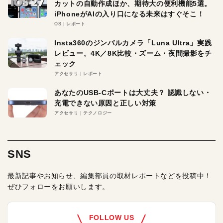
カットの自動作成ほか、期待大の便利機能5選。
iPhoneがAIの入り口になる未来はすぐそこ！
OS
レポート
Insta360のジンバルカメラ「Luna Ultra」実践
レビュー。4K／8K比較・ズーム・夜間撮影をチ
ェック
アクセサリ
レポート
あなたのUSB-Cポートは大丈夫？ 認識しない・
充電できない原因と正しい対策
アクセサリ
テクノロジー
SNS
最新記事やお知らせ、編集部員の取材レポートなどを投稿中！
ぜひフォローをお願いします。
FOLLOW US