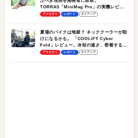
ぶべき理由を開発者に取材。
TORRAS「MiniMag Pro」の実機レビュ
ーも
アクセサリ
レポート
タイアップ
夏場のバイクは地獄？ ネッククーラーが助
けになるかも。 「COOLiFY Cyber
Fold」レビュー。冷却の速さ、密着する冷
却プレート、シンプルな操作性がグッド！
アクセサリ
レポート
タイアップ