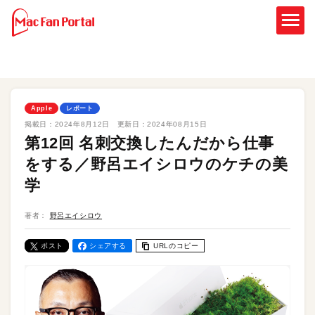
Apple
レポート
掲載日：
2024年8月12日
更新日：
2024年08月15日
第12回 名刺交換したんだから仕事
をする／野呂エイシロウのケチの美
学
著者：
野呂エイシロウ
ポスト
シェアする
URLのコピー