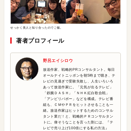
せっかく美人と知り合ったのでご飯。
著者プロフィール
野呂エイシロウ
放送作家、戦略的PRコンサルタント。毎日
オールナイトニッポンを朝5時まで聴き、テ
レビの見過ぎで受験失敗し、人生いろいろ
あって放送作家に。「元気が出るテレビ」
「鉄腕ＤＡＳＨ」「ＮＨＫ紅白歌合戦」
「アンビリバボー」などを構成。テレビ番
組も、ＣＭやＰＲをヒットさせることも一
緒。放送作家はヒットするためのコンサル
タント業だ！と、戦略的ＰＲコンサルタン
トに。偉そうなことを言った割には、『テ
レビで売り上げ100倍にする私の方法』