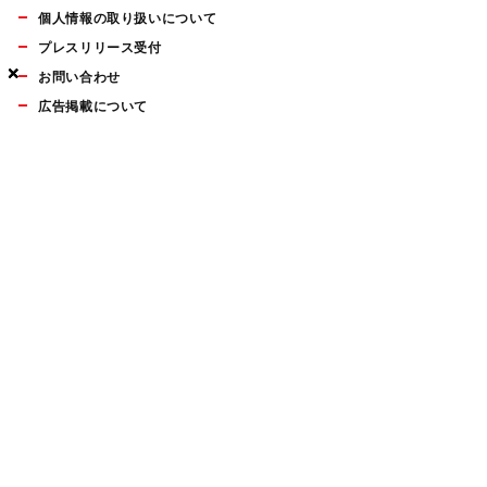
個人情報の取り扱いについて
プレスリリース受付
×
×
×
お問い合わせ
広告掲載について
マイナビBOOKS
Mac Fan Portalの人気記事ランキングやおすすめ記事、編集部
員によるコラムなどをまとめたメールマガジンを毎週金曜日に
配信します。お気軽にご登録ください。
Mac Fan メールマガジン
無料登録はこちら
Copyright © Mynavi Publishing Corporation