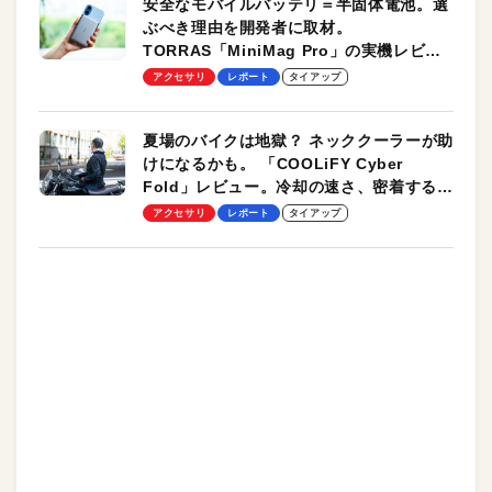
安全なモバイルバッテリ＝半固体電池。選
ぶべき理由を開発者に取材。
TORRAS「MiniMag Pro」の実機レビュ
ーも
アクセサリ
レポート
タイアップ
夏場のバイクは地獄？ ネッククーラーが助
けになるかも。 「COOLiFY Cyber
Fold」レビュー。冷却の速さ、密着する冷
却プレート、シンプルな操作性がグッド！
アクセサリ
レポート
タイアップ