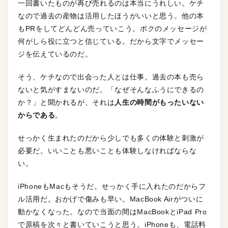
一回書いたものが再び売れるのは本当にうれしい。ケチ
なので過去の産物は活用したほうがいいと思う。他の本
もPRをしてどんどん売っていこう。ボクのメッセージが
何がしら役に立つと信じている。だから文字でメッセー
ジを伝えているのだ。
そう、ケチなので出会った人とは仕事。過去の本も売ら
ないと気がすまないのだ。「なぜそんなふうにできるの
か？」と聞かれるが、それは
人生の時間がもったいない
からである
。
せっかく生まれたのだから少しでも多くの体験と刺激が
必要だ。いいことも悪いことも体験しなければならな
い。
iPhoneもMacもそうだ。せっかく手に入れたのだからフ
ル活用だ。おかげで傷みも早い。MacBook Airがついに
動かなくなった。なので当面の間はMacBookとiPad Pro
で原稿を次々と書いていこうと思う。iPhoneも、電話料