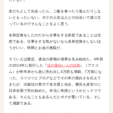
友だちとして出会ったら、ご飯を食べたり遊んだりしな
いともったいない。ボクの人生は人との出会いで成り立
っているのでそんなことをよく思う。
名刺交換をしたのだから仕事をする前提であることは当
然である。仕事をする気がないなら名刺交換をしないほ
うがいい。時間とお金の無駄だ。
そういえば最近、過去の産物が成果を生み始めた。4年前
の2014年に発行した『
話の面白い人の法則
』（アスコ
ム）が昨年末から急に売れ出し4万部も増刷。7万部にな
った。コツコツとブログなどでその本の面白さを伝えて
きたが、出版社の努力で名古屋と仙台、横浜を皮切りに
日本全国で売れ始めた。本当に奇跡というかビックリで
ある。そんなこともあるんだとボクが驚いている。そし
て感謝である。