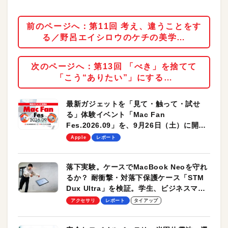
前のページへ：第11回 考え、違うことをす
る／野呂エイシロウのケチの美学…
次のページへ：第13回 「べき」を捨てて
「こう“ありたい”」にする…
最新ガジェットを「見て・触って・試せ
る」体験イベント「Mac Fan
Fes.2026.09」を、9月26日（土）に開催
します！
Apple
レポート
落下実験。ケースでMacBook Neoを守れ
るか？ 耐衝撃・対落下保護ケース「STM
Dux Ultra」を検証。学生、ビジネスマン
のモバイルユースに最適！
アクセサリ
レポート
タイアップ