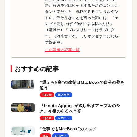
緒。放送作家はヒットするためのコンサル
タント業だ！と、戦略的ＰＲコンサルタン
トに。偉そうなことを言った割には、『テ
レビで売り上げ100倍にする私の方法』
（講談社）『プレスリリースはラブレタ
ー』（万来舎）が、ミリオンセラーになら
ず悩み中。
この著者の記事一覧
おすすめの記事
“通えるN高”の生徒はMacBookで自分の夢を
追う
Apple
導入事例
「Inside Apple」が映し出すアップルの今
と、今後のあるべき姿
Apple
レポート
“仕事でもMacBook”のススメ
Mac
レポート