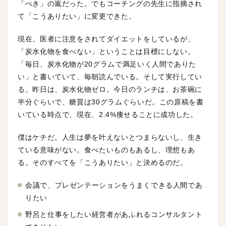
「べき」の嵐だった。でもコーチングの先生に指摘され
て「こうありたい」に変更できた。
現在、医者に注意をされてダイエットをしているが、
「炭水化物を食べない」ということは目標にしない。
「毎日、炭水化物が20グラムで満足いく人間でありた
い」と書いていて、毎朝読んでいる。そして実行してい
る。昨日は、炭水化物ゼロ。今日のランチは、お茶碗に
半分ぐらいで、糖質は30グラムぐらいだ。この原稿を書
いている時点で、現在、2.4%痩せることに成功した。
僕はケチだ。人生は夢を叶えないとつまらないし、生き
ている意味がない。食べたいものもあるし、理想もあ
る。そのすべてを「こうありたい」と決めるのだ。
会議で、プレゼンテーションをうまくできる人間であ
りたい
野呂と仕事をしたい経営者があふれるコンサルタント