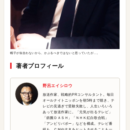
帽子が似合わないから、かぶるべきではないと思っていたが…。
著者プロフィール
野呂エイシロウ
放送作家、戦略的PRコンサルタント。毎日
オールナイトニッポンを朝5時まで聴き、テ
レビの見過ぎで受験失敗し、人生いろいろ
あって放送作家に。「元気が出るテレビ」
「鉄腕ＤＡＳＨ」「ＮＨＫ紅白歌合戦」
「アンビリバボー」などを構成。テレビ番
組も、ＣＭやＰＲをヒットさせることも一