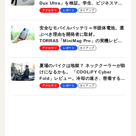
Dux Ultra」を検証。学生、ビジネスマン
のモバイルユースに最適！
アクセサリ
レポート
タイアップ
安全なモバイルバッテリ＝半固体電池。選
ぶべき理由を開発者に取材。
TORRAS「MiniMag Pro」の実機レビュ
ーも
アクセサリ
レポート
タイアップ
夏場のバイクは地獄？ ネッククーラーが助
けになるかも。 「COOLiFY Cyber
Fold」レビュー。冷却の速さ、密着する冷
却プレート、シンプルな操作性がグッド！
アクセサリ
レポート
タイアップ