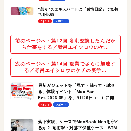
“怒り”のエキスパートは『感情日記』で気持
ちを記録
Apple
レポート
前のページへ：第12回 名刺交換したんだか
ら仕事をする／野呂エイシロウのケ…
次のページへ：第14回 複業でさらに加速す
る／野呂エイシロウのケチの美学…
最新ガジェットを「見て・触って・試せ
る」体験イベント「Mac Fan
Fes.2026.09」を、9月26日（土）に開催
します！
Apple
レポート
落下実験。ケースでMacBook Neoを守れ
るか？ 耐衝撃・対落下保護ケース「STM