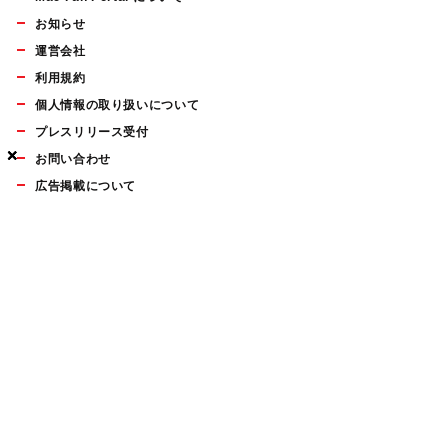
お知らせ
運営会社
利用規約
個人情報の取り扱いについて
プレスリリース受付
×
×
×
お問い合わせ
広告掲載について
マイナビBOOKS
Mac Fan Portalの人気記事ランキングやおすすめ記事、編集部
員によるコラムなどをまとめたメールマガジンを毎週金曜日に
配信します。お気軽にご登録ください。
Mac Fan メールマガジン
無料登録はこちら