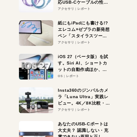
応USB-Cケーブルの性能
を検証。超コスパの1本を
アクセサリ
レポート
発見か？
紙にもiPadにも書ける!?
エレコム×ゼブラの新発想
ペン「スタイラスツーウ
ェイ」レビュー。持ち替
アクセサリ
レポート
え不要がラクすぎた！
iOS 27（ベータ版）を試
す。Siri AI、ショートカ
ットの自動作成ほか、期
待大の便利機能5選。
OS
レポート
iPhoneがAIの入り口にな
る未来はすぐそこ！
Insta360のジンバルカメ
ラ「Luna Ultra」実践レ
ビュー。4K／8K比較・ズ
ーム・夜間撮影をチェッ
アクセサリ
レポート
ク
あなたのUSB-Cポートは
大丈夫？ 認識しない・充
電できない原因と正しい