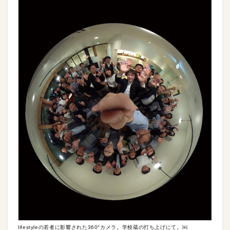
lifestyleの若者に影響された360°カメラ。学校蔵の打ち上げにて。￼​