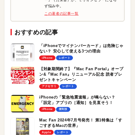
ー』（万来舎）が、ミリオンセラーになら
ず悩み中。
この著者の記事一覧
おすすめの記事
「iPhoneでマイナンバーカード」は危険じゃ
ない？ 安心して使える3つの理由
iPhone
レポート
【対象期間終了】『Mac Fan Portal』オープ
ン&『Mac Fan』リニューアル記念 読者プレ
ゼントキャンペーン
アクセサリ
レポート
iPhoneの「緊急地震速報」が鳴らない？
「設定」アプリの［通知］を見直そう！
iPhone
便利技
Mac Fan 2024年7月号発売！ 第1特集は「す
ごすぎるMacの世界」
Apple
レポート