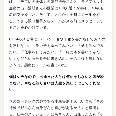
は、『デフレの正体』の藻谷浩介さんと、ライフネット
生命の出口治明さんの授業に100人近くが参加。40枚も
名刺交換をした。そして、とにかく全員にメールをす
る。できる限り相手からメールが来る前にメッセージす
ることを心がけている。
Eightのメモ欄に、イベント名や印象を書き残しておくの
を忘れない。「ランチを食べてみたい」「酒を飲んでみ
たい」「仕事をしてみたい」「一緒に本を書いてみた
い」などといった具合に書き込む。その目標を忘れない
ように、懸命にメールを書くのだ。
僕はケチなので、出逢った人とは何かをしないと気が済
まない。単なる知り合いは人生を楽しくはしてくれな
い
。
僕のコーチングの師である小森谷朋子氏はいつも「その
行動で野呂さん自身どんな喜びがあるか？」と指摘す
る。仕事のスケジュールはもちろん、出逢った人も「そ