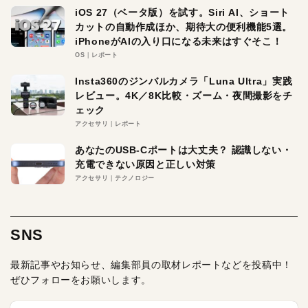
iOS 27（ベータ版）を試す。Siri AI、ショート
カットの自動作成ほか、期待大の便利機能5選。
iPhoneがAIの入り口になる未来はすぐそこ！
OS
レポート
Insta360のジンバルカメラ「Luna Ultra」実践
レビュー。4K／8K比較・ズーム・夜間撮影をチ
ェック
アクセサリ
レポート
あなたのUSB-Cポートは大丈夫？ 認識しない・
充電できない原因と正しい対策
アクセサリ
テクノロジー
SNS
最新記事やお知らせ、編集部員の取材レポートなどを投稿中！
ぜひフォローをお願いします。