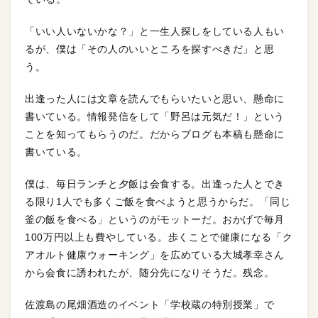
「いい人いないかな？」と一生人探しをしている人もい
るが、僕は「その人のいいところを探すべきだ」と思
う。
出逢った人には文章を読んでもらいたいと思い、懸命に
書いている。情報発信をして「野呂は元気だ！」という
ことを知ってもらうのだ。だからブログも本稿も懸命に
書いている。
僕は、毎日ランチと夕飯は会食する。出逢った人とでき
る限り1人でも多くご飯を食べようと思うからだ。「同じ
釜の飯を食べる」というのがモットーだ。おかげで毎月
100万円以上も費やしている。歩くことで健康になる「ク
アオルト健康ウォーキング」を広めている大城孝幸さん
から会食に誘われたが、随分先になりそうだ。残念。
佐渡島の尾畑酒造のイベント「学校蔵の特別授業」で