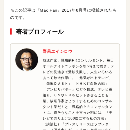
※この記事は『Mac Fan』2017年8月号に掲載されたも
のです。
著者プロフィール
野呂エイシロウ
放送作家、戦略的PRコンサルタント。毎日
オールナイトニッポンを朝5時まで聴き、テ
レビの見過ぎで受験失敗し、人生いろいろ
あって放送作家に。「元気が出るテレビ」
「鉄腕ＤＡＳＨ」「ＮＨＫ紅白歌合戦」
「アンビリバボー」などを構成。テレビ番
組も、ＣＭやＰＲをヒットさせることも一
緒。放送作家はヒットするためのコンサル
タント業だ！と、戦略的ＰＲコンサルタン
トに。偉そうなことを言った割には、『テ
レビで売り上げ100倍にする私の方法』
（講談社）『プレスリリースはラブレタ