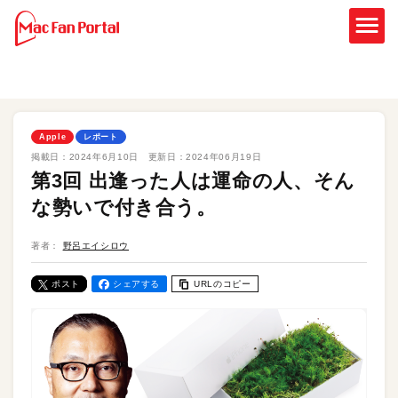
Apple
レポート
掲載日：
2024年6月10日
更新日：
2024年06月19日
第3回 出逢った人は運命の人、そん
な勢いで付き合う。
著者：
野呂エイシロウ
ポスト
シェアする
URLのコピー