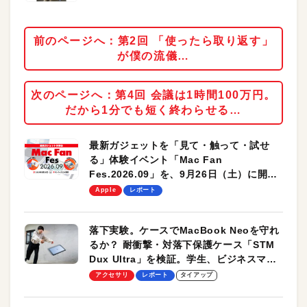
前のページへ：第2回 「使ったら取り返す」
が僕の流儀…
次のページへ：第4回 会議は1時間100万円。
だから1分でも短く終わらせる…
最新ガジェットを「見て・触って・試せ
る」体験イベント「Mac Fan
Fes.2026.09」を、9月26日（土）に開催
します！
Apple
レポート
落下実験。ケースでMacBook Neoを守れ
るか？ 耐衝撃・対落下保護ケース「STM
Dux Ultra」を検証。学生、ビジネスマン
のモバイルユースに最適！
アクセサリ
レポート
タイアップ