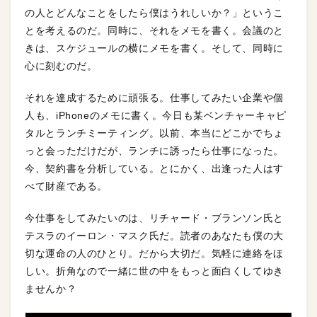
の人とどんなことをしたら僕はうれしいか？」というこ
とを考えるのだ。同時に、それをメモを書く。会議のと
きは、スケジュールの横にメモを書く。そして、同時に
心に刻むのだ。
それを達成するために頑張る。仕事してみたい企業や個
人も、iPhoneのメモに書く。今日も某ベンチャーキャピ
タルとランチミーティング。以前、本当にどこかでちょ
っと会っただけだが、ランチに誘ったら仕事になった。
今、契約書を分析している。とにかく、出逢った人はす
べて財産である。
今仕事をしてみたいのは、リチャード・ブランソン氏と
テスラのイーロン・マスク氏だ。読者のあなたも僕の大
切な運命の人のひとり。だから大切だ。気軽に連絡をほ
しい。折角なので一緒に世の中をもっと面白くしてゆき
ませんか？