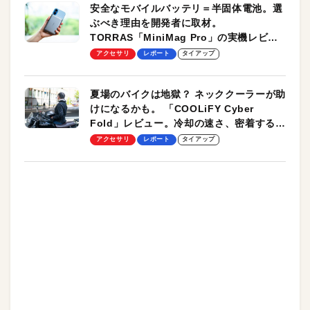
安全なモバイルバッテリ＝半固体電池。選
ぶべき理由を開発者に取材。
TORRAS「MiniMag Pro」の実機レビュ
ーも
アクセサリ
レポート
タイアップ
夏場のバイクは地獄？ ネッククーラーが助
けになるかも。 「COOLiFY Cyber
Fold」レビュー。冷却の速さ、密着する冷
却プレート、シンプルな操作性がグッド！
アクセサリ
レポート
タイアップ