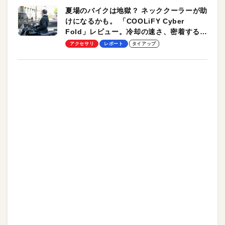
夏場のバイクは地獄？ ネッククーラーが助
けになるかも。 「COOLiFY Cyber
Fold」レビュー。冷却の速さ、密着する冷
却プレート、シンプルな操作性がグッド！
アクセサリ
レポート
タイアップ