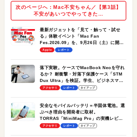
次のページへ：Mac不安ちゃん／【第3話】
不安があいつでやってきた…
最新ガジェットを「見て・触って・試せ
る」体験イベント「Mac Fan
Fes.2026.09」を、9月26日（土）に開催
します！
Apple
レポート
落下実験。ケースでMacBook Neoを守れ
るか？ 耐衝撃・対落下保護ケース「STM
Dux Ultra」を検証。学生、ビジネスマン
のモバイルユースに最適！
アクセサリ
レポート
タイアップ
安全なモバイルバッテリ＝半固体電池。選
ぶべき理由を開発者に取材。
TORRAS「MiniMag Pro」の実機レビュ
ーも
アクセサリ
レポート
タイアップ