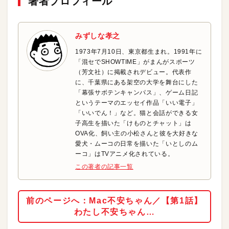
著者プロフィール
みずしな孝之
1973年7月10日、東京都生まれ。1991年に
「混セでSHOWTIME」がまんがスポーツ
（芳文社）に掲載されデビュー。代表作
に、千葉県にある架空の大学を舞台にした
「幕張サボテンキャンパス」、ゲーム日記
というテーマのエッセイ作品「いい電子」
「いいでん！」など。猫と会話ができる女
子高生を描いた「けものとチャット」は
OVA化、飼い主の小松さんと彼を大好きな
愛犬・ムーコの日常を描いた「いとしのム
ーコ」はTVアニメ化されている。
この著者の記事一覧
前のページへ：Mac不安ちゃん／【第1話】
わたし不安ちゃん…