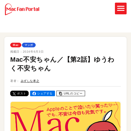
Mac
マンガ
掲載日：
2024年6月3日
Mac不安ちゃん／【第2話】ゆうわ
く不安ちゃん
著者：
みずしな孝之
ポスト
シェアする
URLのコピー