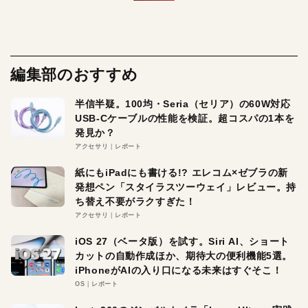
編集部のおすすめ
半信半疑。100均・Seria（セリア）の60W対応
USB-Cケーブルの性能を検証。超コスパの1本を
発見か？
アクセサリ
レポート
紙にもiPadにも書ける!? エレコム×ゼブラの新
発想ペン「スタイラスツーウェイ」レビュー。持
ち替え不要がラクすぎた！
アクセサリ
レポート
iOS 27（ベータ版）を試す。Siri AI、ショート
カットの自動作成ほか、期待大の便利機能5選。
iPhoneがAIの入り口になる未来はすぐそこ！
OS
レポート