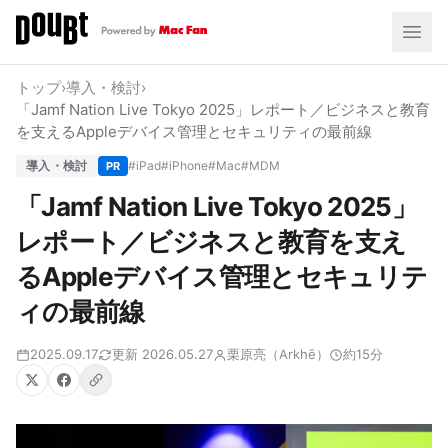
トップ
›
導入・検討
›
「Jamf Nation Live Tokyo 2025」レポート／ビジネスと教育
を支えるAppleデバイス管理とセキュリティの最前線
導入・検討
#iPad
#iPhone
#Mac
#MDM
PR
「Jamf Nation Live Tokyo 2025」
レポート／ビジネスと教育を支え
るAppleデバイス管理とセキュリテ
ィの最前線
2025.09.17
更新 2026.05.27
栗原亮（Arkhē）
約15分