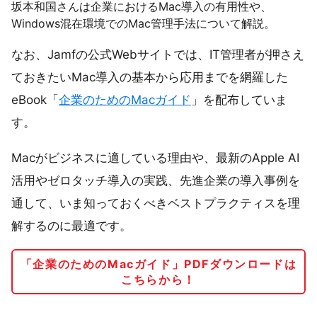
坂本和国さんは企業におけるMac導入の有用性や、
Windows混在環境でのMac管理手法について解説。
なお、Jamfの公式Webサイトでは、IT管理者が​押さえ
て​おきたいMac導入の​基本から​応用までを​網羅した
eBook「
企業の​ためのMacガイド
」を配布していま
す。
Macがビジネスに適している理由や、最新のApple AI
活用や​ゼロタッチ導入の​実践、​先進企業の​導入事例を​
通して、​いま知っておくべきベストプラクティスを理
解するのに最適です。
「企業のためのMacガイド」PDFダウンロードは
こちらから！