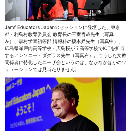
Jamf Educators Japanのセッションに登壇した、東京
都・利島村教育委員会 教育長の三室哲哉先生（写真
左）、森村学園初等部 情報科の榎本昇先生（写真中）、
広島県瀬戸内高等学校・広島桜が丘高等学校でICTを担当
するアンソニー・ダグラス先生（写真右）。こうした文教
関係者に特化したユーザ会というのは、なかなかほかのソ
リューションでは見当たりません。