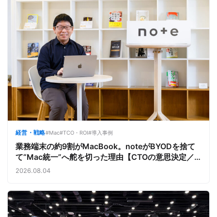
経営・戦略
#Mac
#TCO・ROI
#導入事例
業務端末の約9割がMacBook。noteがBYODを捨て
て“Mac統一”へ舵を切った理由【CTOの意思決定／
note株式会社①】
2026.08.04