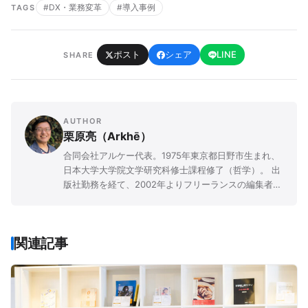
#DX・業務変革
#導入事例
TAGS
ポスト
シェア
LINE
SHARE
AUTHOR
栗原亮（Arkhē）
合同会社アルケー代表。1975年東京都日野市生まれ、
日本大学大学院文学研究科修士課程修了（哲学）。 出
版社勤務を経て、2002年よりフリーランスの編集者兼
ライターとして活動を開始。 主にApple社のMac、
iPhone、iPadに関する記事を各メディアで執筆。 本誌
『Mac Fan』でも「MacBook裏メニュー」「Macの媚
関連記事
薬」などを連載中。