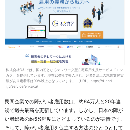
株式会社D&Iでは、国内初となるテレワーク型在宅雇用支援サービス「エン
カク」を提供しています。現在200社で導入され、540名以上の就業支援実
績があり定着率は90%以上となっています。 ［URL］https://d-and-
i.jp/service/enkaku/
民間企業での障がい者雇用数は、約64万人と20年連
続で過去最高を更新しています。しかし、日本の障が
い者総数の約5%程度にとどまっているのが実情です。
そして、障がい者雇用を促進する方法のひとつとして