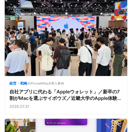
経営・戦略
#iPhone
#Mac
#導入事例
自社アプリに代わる「Appleウォレット」／新卒の7
割がMacを選ぶサイボウズ／近畿大学のApple体験
【今週のAppleビジネストレンド】
2026.07.31