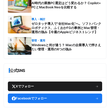
AI時代の業務PC選定はどう変わるか？ Copilot+
PCとMacBook Neoを比較する
4
導入・検討
ゼロタッチ導入で“全社Mac化”へ。ソフトバンク
ロボティクス、ふくおかFGの事例とMac管理・
運用の強み【今週のAppleビジネストレンド】
5
管理・運用
Windowsと何が違う？ Macの企業導入で押さえ
たい管理・運用の6つの強み
公式SNS
Xでフォロー
→
Facebookでフォロー
→