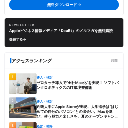
無料ダウンロード →
NEWSLETTER
Appleビジネス情報メディア「DouBt」のメルマガを無料購読
登録する
→
アクセスランキング
週間
1
導入・検討
ゼロタッチ導入で“全社Mac化”を実現！ ソフトバ
ンクロボティクスのIT環境整備術
2
導入・検討
近畿大学にApple Storeが出現。大学進学は“はじ
めての自分のパソコン”との出会い。Macを選
び、使う魅力と楽しさを、夏のオープンキャンパ
スでアピール
3
経営・戦略