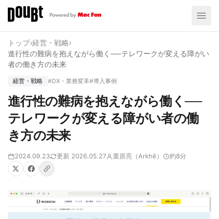
トップ
›
経営・戦略
›
進行性の難病を抱えながら働く──テレワークが変える障がい
者の働き方の未来
経営・戦略
#DX・業務変革
#導入事例
進行性の難病を抱えながら働く──
テレワークが変える障がい者の働
き方の未来
2024.09.23
更新 2026.05.27
栗原亮（Arkhē）
約8分