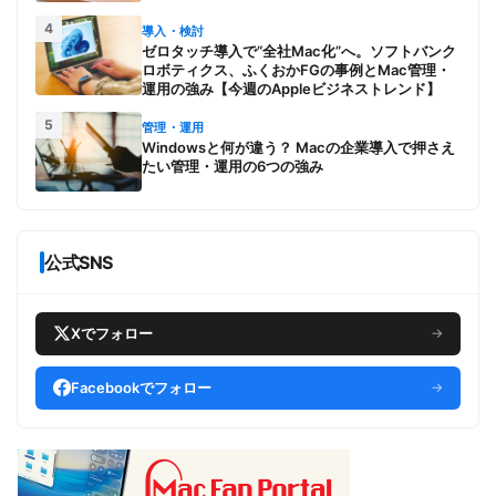
4
導入・検討
ゼロタッチ導入で“全社Mac化”へ。ソフトバンク
ロボティクス、ふくおかFGの事例とMac管理・
運用の強み【今週のAppleビジネストレンド】
5
管理・運用
Windowsと何が違う？ Macの企業導入で押さえ
たい管理・運用の6つの強み
公式SNS
Xでフォロー
→
Facebookでフォロー
→