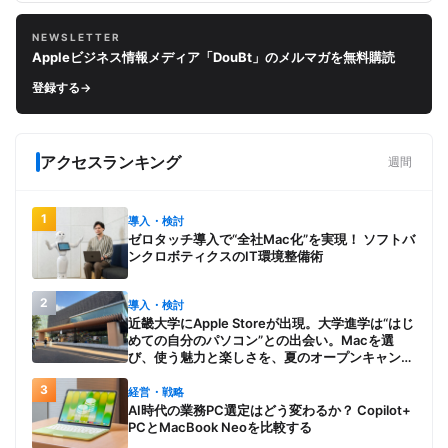
NEWSLETTER
Appleビジネス情報メディア「DouBt」のメルマガを無料購読
登録する
→
アクセスランキング
週間
1
導入・検討
ゼロタッチ導入で“全社Mac化”を実現！ ソフトバ
ンクロボティクスのIT環境整備術
2
導入・検討
近畿大学にApple Storeが出現。大学進学は“はじ
めての自分のパソコン”との出会い。Macを選
び、使う魅力と楽しさを、夏のオープンキャンパ
スでアピール
3
経営・戦略
AI時代の業務PC選定はどう変わるか？ Copilot+
PCとMacBook Neoを比較する