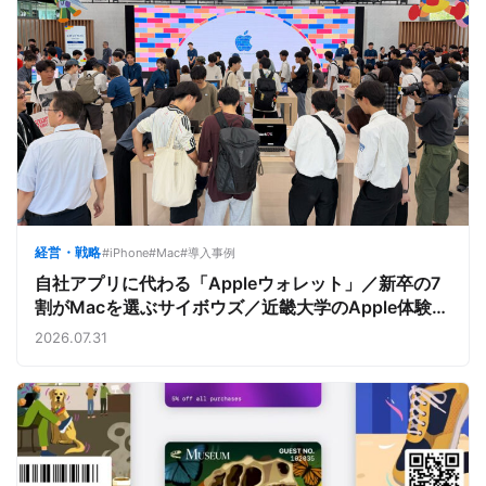
経営・戦略
#iPhone
#Mac
#導入事例
自社アプリに代わる「Appleウォレット」／新卒の7
割がMacを選ぶサイボウズ／近畿大学のApple体験
【今週のAppleビジネストレンド】
2026.07.31