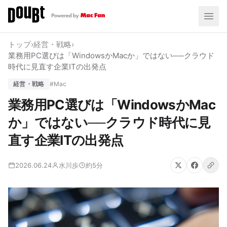
トップ
›
経営・戦略
›
業務用PC選びは「WindowsかMacか」ではない──クラウド
時代に見直す企業ITの出発点
経営・戦略
#Mac
業務用PC選びは「WindowsかMac
か」ではない──クラウド時代に見
直す企業ITの出発点
2026.06.24
水川歩
約5分