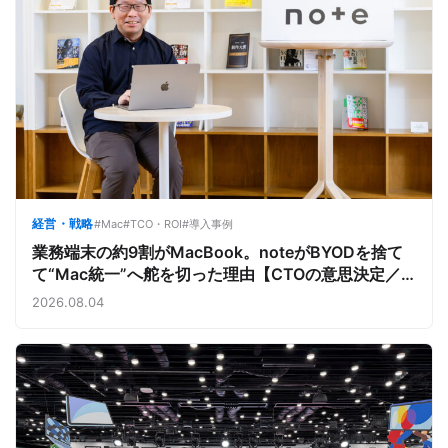
経営・戦略
#Mac
#TCO・ROI
#導入事例
業務端末の約9割がMacBook。noteがBYODを捨て
て“Mac統一”へ舵を切った理由【CTOの意思決定／
note株式会社①】
2026.08.04