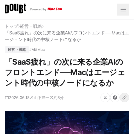
トップ
›
経営・戦略
›
「SaaS疲れ」の次に来る企業AIのフロントエンド──Macはエ
ージェント時代の中核ノードになるか
経営・戦略
#AI
#Mac
「SaaS疲れ」の次に来る企業AIの
フロントエンド──Macはエージェ
ント時代の中核ノードになるか
2026.06.18
山下洋一
約8分