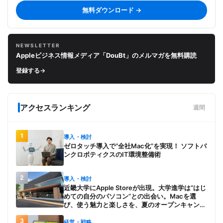
無料ダウンロード →
NEWSLETTER
Appleビジネス情報メディア「DouBt」のメルマガを無料購読
登録する
→
アクセスランキング
週間
1
導入・検討
ゼロタッチ導入で“全社Mac化”を実現！ ソフトバ
ンクロボティクスのIT環境整備術
2
導入・検討
近畿大学にApple Storeが出現。大学進学は“はじ
めての自分のパソコン”との出会い。Macを選
び、使う魅力と楽しさを、夏のオープンキャンパ
スでアピール
3
経営・戦略