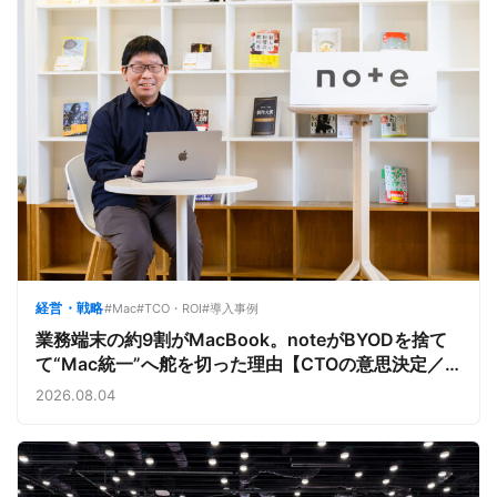
経営・戦略
#Mac
#TCO・ROI
#導入事例
業務端末の約9割がMacBook。noteがBYODを捨て
て“Mac統一”へ舵を切った理由【CTOの意思決定／
note株式会社①】
2026.08.04