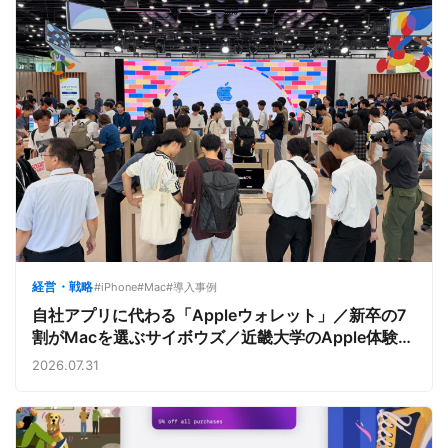
経営・戦略
#iPhone
#Mac
#導入事例
自社アプリに代わる「Appleウォレット」／新卒の7
割がMacを選ぶサイボウズ／近畿大学のApple体験
【今週のAppleビジネストレンド】
2026.07.31