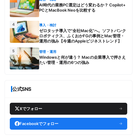
AI時代の業務PC選定はどう変わるか？ Copilot+
PCとMacBook Neoを比較する
4
導入・検討
ゼロタッチ導入で“全社Mac化”へ。ソフトバンク
ロボティクス、ふくおかFGの事例とMac管理・
運用の強み【今週のAppleビジネストレンド】
5
管理・運用
Windowsと何が違う？ Macの企業導入で押さえ
たい管理・運用の6つの強み
公式SNS
Xでフォロー
→
Facebookでフォロー
→