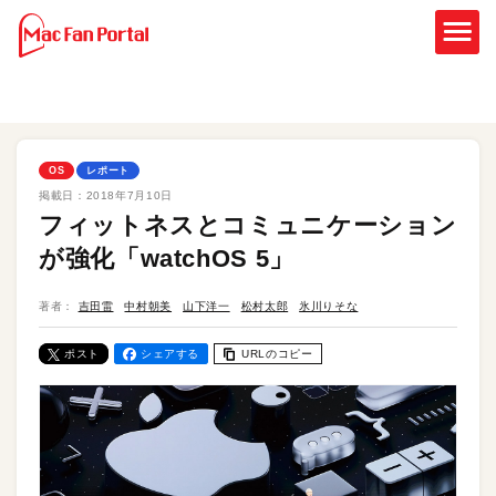
OS
レポート
掲載日：
2018年7月10日
フィットネスとコミュニケーション
が強化「watchOS 5」
著者：
吉田雷
中村朝美
山下洋一
松村太郎
氷川りそな
ポスト
シェアする
URLのコピー