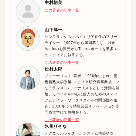
中村朝美
この著者の記事一覧
山下洋一
サンフランシスコベイエリア在住のフリー
ライター。1997年から米国暮らし、以来
Appleのお膝元からTechレポートを数多く
のメディアに執筆する。
この著者の記事一覧
松村太郎
ジャーナリスト･著者。1980年生まれ。慶
應義塾大学政策･メディア研究科卒業後、フ
リーランス･ジャーナリストとして活動を開
始。モバイルを中心に個人のためのメディ
アとライフ・ワークスタイルの関係性を追
究。2020年より情報経営イノベーション専
門職大学にて教鞭をとる。
この著者の記事一覧
氷川りそな
テクニカルライター。システム構築やユー