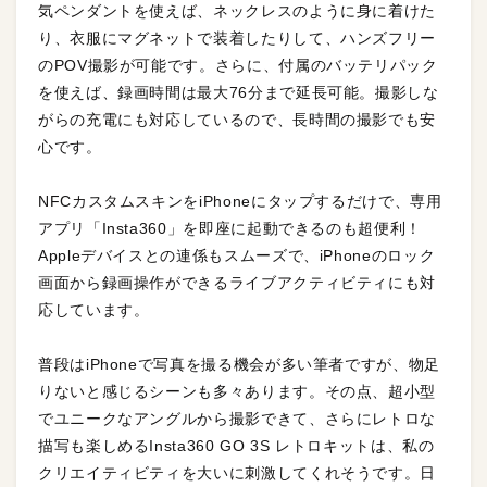
気ペンダントを使えば、ネックレスのように身に着けた
り、衣服にマグネットで装着したりして、ハンズフリー
のPOV撮影が可能です。さらに、付属のバッテリパック
を使えば、録画時間は最大76分まで延長可能。撮影しな
がらの充電にも対応しているので、長時間の撮影でも安
心です。
NFCカスタムスキンをiPhoneにタップするだけで、専用
アプリ「Insta360」を即座に起動できるのも超便利！
Appleデバイスとの連係もスムーズで、iPhoneのロック
画面から録画操作ができるライブアクティビティにも対
応しています。
普段はiPhoneで写真を撮る機会が多い筆者ですが、物足
りないと感じるシーンも多々あります。その点、超小型
でユニークなアングルから撮影できて、さらにレトロな
描写も楽しめるInsta360 GO 3S レトロキットは、私の
クリエイティビティを大いに刺激してくれそうです。日