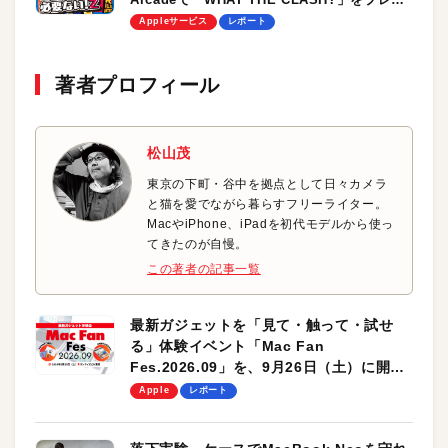
／R藤本の「つまらないゲームなど必要ない！
Appleサービス
レポート
Z」
著者プロフィール
松山茂
東京の下町・谷中を拠点として日々カメラ
と猫を愛でながら暮らすフリーライター。
MacやiPhone、iPadを初代モデルから使っ
てきたのが自慢。
この著者の記事一覧
最新ガジェットを「見て・触って・試せ
る」体験イベント「Mac Fan
Fes.2026.09」を、9月26日（土）に開催
します！
Apple
レポート