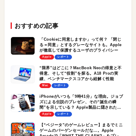
おすすめの記事
「Cookieに同意しますか」って何？ 「閉じ
る＝同意」とするグレーなサイトも。Apple
が徹底して保護するユーザのプライバシー
Apple
レポート
“限界”はどこに？MacBook Neoの得意と不
得意、そして“役割”を探る。A18 Proの実
績、ベンチマークスコアから紐解く性能
Mac
レポート
iPhoneがいつも「9時41分」な理由。ジョブ
ズによる伝説のプレゼン、その“誕生の瞬
間”を示している？ Apple製品に隠されたさ
まざまな時刻
Apple
レポート
【“ベジータ”のゲームレビュー】まるでミニ
ゲームのバーゲンセールだな…。Apple
Arcadeで「WHAT THE CLASH?」をプレイ