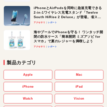
iPhoneとAirPodsを同時に急速充電できる
2-in-1ワイヤレス充電スタンド「Twelve
South HiRise 2 Deluxe」が登場。省スペ
ースでおしゃれに充電したい人にオスス
アクセサリ
レポート
メ！
海やプールでiPhoneを守る！ ワンタッチ開
閉の防水ケース「簡単開閉 ミズアソビ for
スマホ」で夏のレジャーを満喫しよう
アクセサリ
レポート
製品カテゴリ
Apple
Mac
iPhone
iPad
Watch
Vision