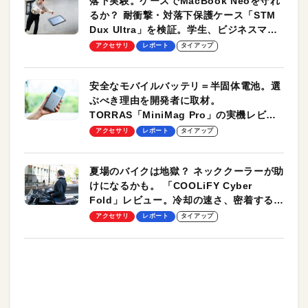
落下実験。ケースでMacBook Neoを守れ
るか？ 耐衝撃・対落下保護ケース「STM
Dux Ultra」を検証。学生、ビジネスマン
のモバイルユースに最適！
アクセサリ
レポート
タイアップ
安全なモバイルバッテリ＝半固体電池。選
ぶべき理由を開発者に取材。
TORRAS「MiniMag Pro」の実機レビュ
ーも
アクセサリ
レポート
タイアップ
夏場のバイクは地獄？ ネッククーラーが助
けになるかも。 「COOLiFY Cyber
Fold」レビュー。冷却の速さ、密着する冷
却プレート、シンプルな操作性がグッド！
アクセサリ
レポート
タイアップ