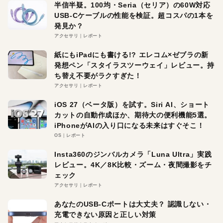
半信半疑。100均・Seria（セリア）の60W対応
USB-Cケーブルの性能を検証。超コスパの1本を
発見か？
アクセサリ
レポート
紙にもiPadにも書ける!? エレコム×ゼブラの新
発想ペン「スタイラスツーウェイ」レビュー。持
ち替え不要がラクすぎた！
アクセサリ
レポート
iOS 27（ベータ版）を試す。Siri AI、ショート
カットの自動作成ほか、期待大の便利機能5選。
iPhoneがAIの入り口になる未来はすぐそこ！
OS
レポート
Insta360のジンバルカメラ「Luna Ultra」実践
レビュー。4K／8K比較・ズーム・夜間撮影をチ
ェック
アクセサリ
レポート
あなたのUSB-Cポートは大丈夫？ 認識しない・
充電できない原因と正しい対策