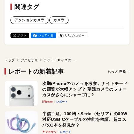
関連タグ
アクションカメラ
カメラ
ポスト
シェアする
URLのコピー
トップ
アクセサリ
ポケットサイズの4Kウェアラブルカメラがレトロに進化！「Insta360 GO 3S レトロキット」はフィルム風フィルタや専用ビューファインダでノスタルジックな撮影が楽しめます
レポートの新着記事
もっと見る
次期iPhoneのカメラを考察。ナイトモード
の画質が大幅アップ？ 望遠カメラのフォー
カスがさらにシャープに？
iPhone
レポート
半信半疑。100均・Seria（セリア）の60W
対応USB-Cケーブルの性能を検証。超コス
パの1本を発見か？
アクセサリ
レポート