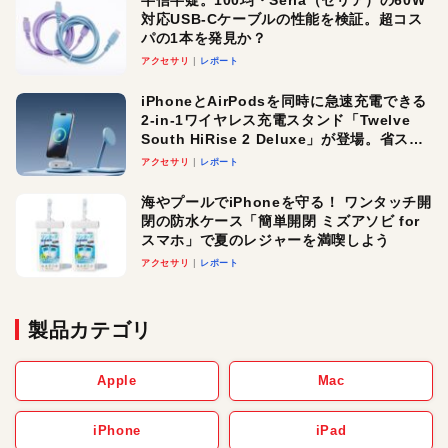
半信半疑。100均・Seria（セリア）の60W
対応USB-Cケーブルの性能を検証。超コス
パの1本を発見か？
アクセサリ
レポート
iPhoneとAirPodsを同時に急速充電できる
2-in-1ワイヤレス充電スタンド「Twelve
South HiRise 2 Deluxe」が登場。省スペ
ースでおしゃれに充電したい人にオスス
アクセサリ
レポート
メ！
海やプールでiPhoneを守る！ ワンタッチ開
閉の防水ケース「簡単開閉 ミズアソビ for
スマホ」で夏のレジャーを満喫しよう
アクセサリ
レポート
製品カテゴリ
Apple
Mac
iPhone
iPad