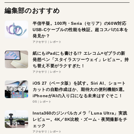
編集部のおすすめ
半信半疑。100均・Seria（セリア）の60W対応
USB-Cケーブルの性能を検証。超コスパの1本を
発見か？
アクセサリ
レポート
紙にもiPadにも書ける!? エレコム×ゼブラの新
発想ペン「スタイラスツーウェイ」レビュー。持
ち替え不要がラクすぎた！
アクセサリ
レポート
iOS 27（ベータ版）を試す。Siri AI、ショート
カットの自動作成ほか、期待大の便利機能5選。
iPhoneがAIの入り口になる未来はすぐそこ！
OS
レポート
Insta360のジンバルカメラ「Luna Ultra」実践
レビュー。4K／8K比較・ズーム・夜間撮影をチ
ェック
アクセサリ
レポート