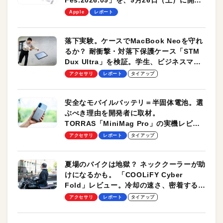
Fes.2026.09」を、9月26日（土）に開催
します！
Apple
レポート
落下実験。ケースでMacBook Neoを守れ
るか？ 耐衝撃・対落下保護ケース「STM
Dux Ultra」を検証。学生、ビジネスマン
のモバイルユースに最適！
アクセサリ
レポート
タイアップ
安全なモバイルバッテリ＝半固体電池。選
ぶべき理由を開発者に取材。
TORRAS「MiniMag Pro」の実機レビュ
ーも
アクセサリ
レポート
タイアップ
夏場のバイクは地獄？ ネッククーラーが助
けになるかも。 「COOLiFY Cyber
Fold」レビュー。冷却の速さ、密着する冷
却プレート、シンプルな操作性がグッド！
アクセサリ
レポート
タイアップ