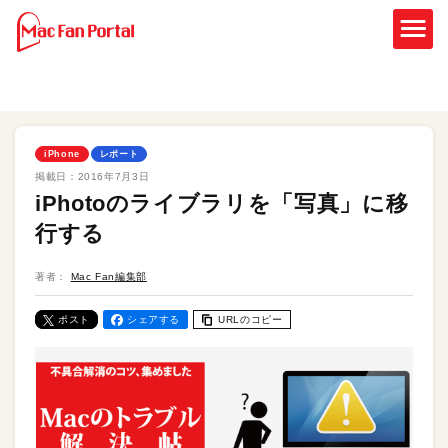
iPhone
レポート
掲載日：
2016年7月3日
iPhotoのライブラリを「写真」に移
行する
著者：
Mac Fan編集部
ポスト
シェアする
URLのコピー