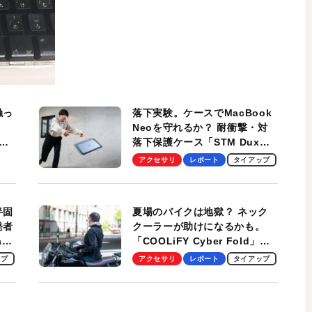
触っ
落下実験。ケースでMacBook
Neoを守れるか？ 耐衝撃・対
落下保護ケース「STM Dux
しま
Ultra」を検証。学生、ビジネ
アクセサリ
レポート
タイアップ
スマンのモバイルユースに最
適！
半固
夏場のバイクは地獄？ ネック
発者
クーラーが助けになるかも。
ag
「COOLiFY Cyber Fold」レ
ビュー。冷却の速さ、密着する
ップ
アクセサリ
レポート
タイアップ
冷却プレート、シンプルな操作
性がグッド！