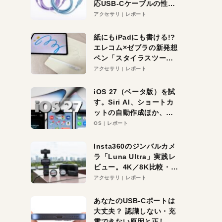
応USB-Cケーブルの性能
を検証。超コスパの1本を
アクセサリ
レポート
発見か？
紙にもiPadにも書ける!?
エレコム×ゼブラの新発想
ペン「スタイラスツーウ
ェイ」レビュー。持ち替
アクセサリ
レポート
え不要がラクすぎた！
iOS 27（ベータ版）を試
す。Siri AI、ショートカ
ットの自動作成ほか、期
待大の便利機能5選。
OS
レポート
iPhoneがAIの入り口にな
る未来はすぐそこ！
Insta360のジンバルカメ
ラ「Luna Ultra」実践レ
ビュー。4K／8K比較・ズ
ーム・夜間撮影をチェッ
アクセサリ
レポート
ク
あなたのUSB-Cポートは
大丈夫？ 認識しない・充
電できない原因と正しい