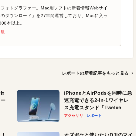
フォトグラファー。Mac用ソフトの新着情報Webサイ
のダウンロード」を27年間運営しており、Macに入っ
000本以上。
一覧
レポートの新着記事を
もっと見る
（セ
iPhoneとAirPodsを同時に急
ケー
速充電できる2-in-1ワイヤレ
パ
ス充電スタンド「Twelve
South HiRise 2 Deluxe」が
アクセサリ
レポート
登場。省スペースでおしゃれ
に充電したい人にオススメ！
る！
オズポケと使いたいDJIのマイ