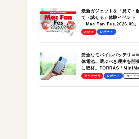
最新ガジェットを「見て・
て・試せる」体験イベント
「Mac Fan Fes.2026.09」
を、9月26日（土）に開催
Apple
レポート
す！
安全なモバイルバッテリ＝
体電池。選ぶべき理由を開
に取材。TORRAS「MiniM
Pro」の実機レビューも
アクセサリ
レポート
タイア