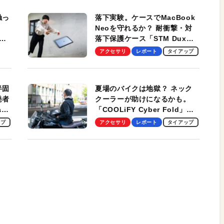
触っ
落下実験。ケースでMacBook
Neoを守れるか？ 耐衝撃・対
落下保護ケース「STM Dux
しま
Ultra」を検証。学生、ビジネ
アクセサリ
レポート
タイアップ
スマンのモバイルユースに最
適！
半固
夏場のバイクは地獄？ ネック
発者
クーラーが助けになるかも。
ag
「COOLiFY Cyber Fold」レ
ビュー。冷却の速さ、密着する
ップ
アクセサリ
レポート
タイアップ
冷却プレート、シンプルな操作
性がグッド！