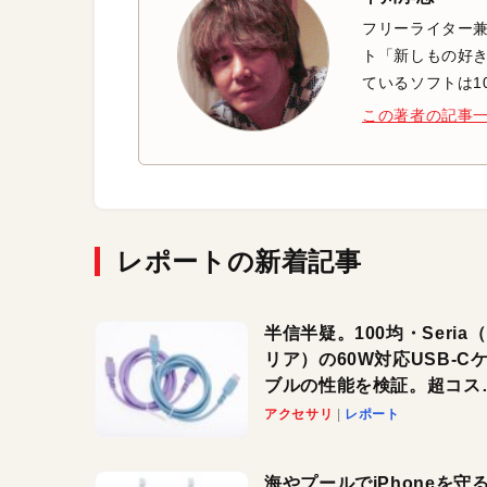
フリーライター兼
ト「新しもの好き
ているソフトは1
この著者の記事
レポートの新着記事
半信半疑。100均・Seria
リア）の60W対応USB-C
ブルの性能を検証。超コス
の1本を発見か？
アクセサリ
レポート
海やプールでiPhoneを守