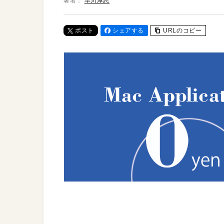
著者：
早川厚志
ポスト
シェアする
URLのコピー