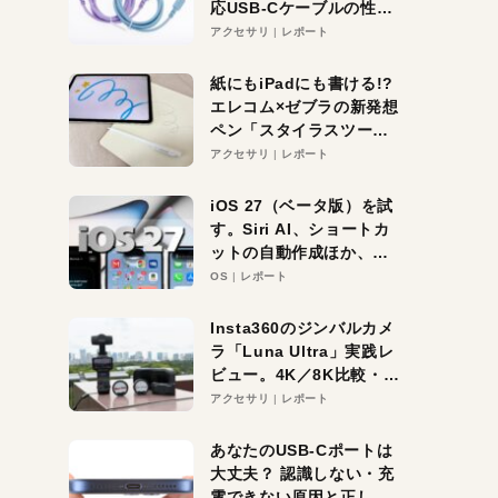
応USB-Cケーブルの性能
を検証。超コスパの1本を
アクセサリ
レポート
発見か？
紙にもiPadにも書ける!?
エレコム×ゼブラの新発想
ペン「スタイラスツーウ
ェイ」レビュー。持ち替
アクセサリ
レポート
え不要がラクすぎた！
iOS 27（ベータ版）を試
す。Siri AI、ショートカ
ットの自動作成ほか、期
待大の便利機能5選。
OS
レポート
iPhoneがAIの入り口にな
る未来はすぐそこ！
Insta360のジンバルカメ
ラ「Luna Ultra」実践レ
ビュー。4K／8K比較・ズ
ーム・夜間撮影をチェッ
アクセサリ
レポート
ク
あなたのUSB-Cポートは
大丈夫？ 認識しない・充
電できない原因と正しい