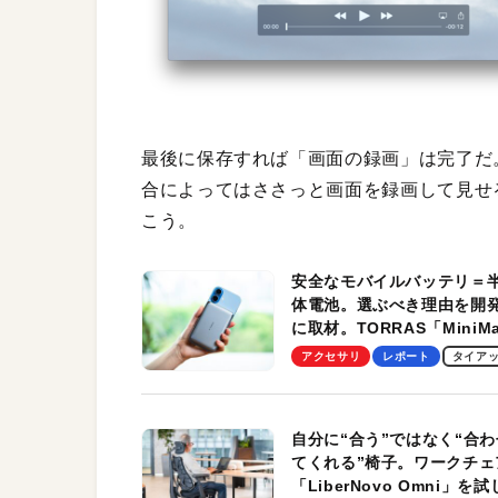
最後に保存すれば「画面の録画」は完了だ
合によってはささっと画面を録画して見せ
こう。
安全なモバイルバッテリ＝
体電池。選ぶべき理由を開
に取材。TORRAS「MiniM
Pro」の実機レビューも
アクセサリ
レポート
タイア
自分に“合う”ではなく“合わ
てくれる”椅子。ワークチェ
「LiberNovo Omni」を