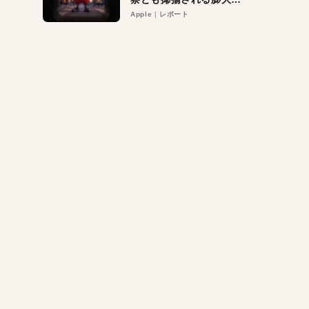
異議申し立て。対象は非
Apple
レポート
営利団体や公益団体も。
Appleロゴを“過剰”に守
る理由とは