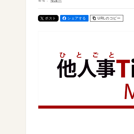
著者：
今淳一
ポスト
シェアする
URLのコピー