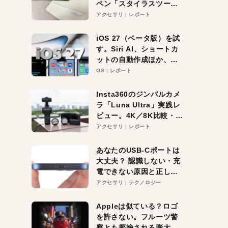
ペン「スタイラスツーウ
ェイ」レビュー。持ち替
アクセサリ
レポート
え不要がラクすぎた！
iOS 27（ベータ版）を試
す。Siri AI、ショートカ
ットの自動作成ほか、期
待大の便利機能5選。
OS
レポート
iPhoneがAIの入り口にな
る未来はすぐそこ！
Insta360のジンバルカメ
ラ「Luna Ultra」実践レ
ビュー。4K／8K比較・ズ
ーム・夜間撮影をチェッ
アクセサリ
レポート
ク
あなたのUSB-Cポートは
大丈夫？ 認識しない・充
電できない原因と正しい
対策
アクセサリ
テクノロジー
Appleは似ている？ロゴ
を許さない。フルーツ警
察とも揶揄される膨大な