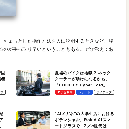
。ちょっとした操作方法を人に説明するときなど、場
るのが手っ取り早いということもある。ぜひ覚えてお
半固
夏場のバイクは地獄？ ネック
発者
クーラーが助けになるかも。
ag
「COOLiFY Cyber Fold」レ
ビュー。冷却の速さ、密着する
ップ
アクセサリ
レポート
タイアップ
冷却プレート、シンプルな操作
性がグッド！
せ
“AIメガネ”の大学生活における
ア
ポテンシャル。Rokid AIスマ
試して
ートグラスで、Z／α世代は何