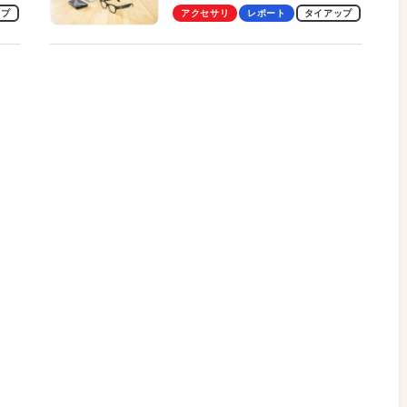
のス
を見る？ 現役学生起業家、そ
ップ
アクセサリ
レポート
タイアップ
して教授による体験会レポート
【PR】