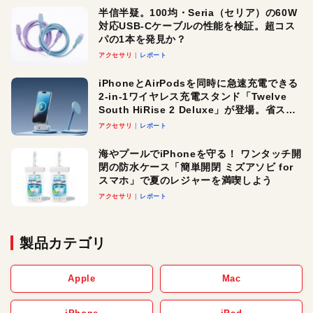
半信半疑。100均・Seria（セリア）の60W
対応USB-Cケーブルの性能を検証。超コス
パの1本を発見か？
アクセサリ
レポート
iPhoneとAirPodsを同時に急速充電できる
2-in-1ワイヤレス充電スタンド「Twelve
South HiRise 2 Deluxe」が登場。省スペ
ースでおしゃれに充電したい人にオスス
アクセサリ
レポート
メ！
海やプールでiPhoneを守る！ ワンタッチ開
閉の防水ケース「簡単開閉 ミズアソビ for
スマホ」で夏のレジャーを満喫しよう
アクセサリ
レポート
製品カテゴリ
Apple
Mac