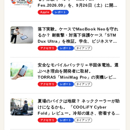
Fes.2026.09」を、9月26日（土）に開催
します！
Apple
レポート
落下実験。ケースでMacBook Neoを守れ
るか？ 耐衝撃・対落下保護ケース「STM
Dux Ultra」を検証。学生、ビジネスマン
のモバイルユースに最適！
アクセサリ
レポート
タイアップ
安全なモバイルバッテリ＝半固体電池。選
ぶべき理由を開発者に取材。
TORRAS「MiniMag Pro」の実機レビュ
ーも
アクセサリ
レポート
タイアップ
夏場のバイクは地獄？ ネッククーラーが助
けになるかも。 「COOLiFY Cyber
Fold」レビュー。冷却の速さ、密着する冷
却プレート、シンプルな操作性がグッド！
アクセサリ
レポート
タイアップ