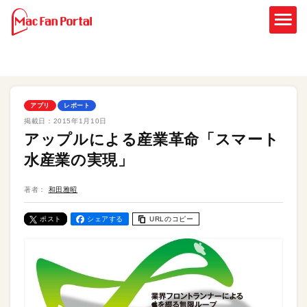
アプリ
レポート
掲載日：
2015年1月10日
アップルによる産業革命「スマート
水産業の実現」
著者：
和田雅昭
ポスト
シェアする
URLのコピー