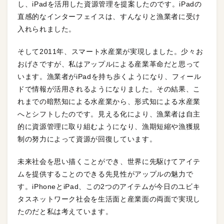
し、iPadを活用した資源管理を提案したのです。iPadの
直感的なインターフェイスは、すんなりと漁業者に受け
入れられました。
そして2011年、スマート水産業が実現しました。少々お
おげさですが、私はアップルによる産業革命だと思って
います。漁業者がiPadを持ち歩くようになり、フィール
ドで情報が活用されるようになりました。その結果、こ
れまでの暗黙知による水産業から、形式知による水産業
へとシフトしたのです。見える化により、漁業者は自主
的に資源管理に取り組むようになり、漁期短縮や漁獲規
制の努力によって資源が回復しています。
未来社会を思い描くことができ、世界に先駆けてアイテ
ムを提供することのできる先見性がアップルの魅力で
す。iPhoneとiPad、この2つのアイテムが今日のユビキ
タスネットワーク社会を生活面と産業面の両面で実現し
たのだと私は考えています。