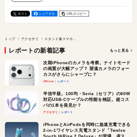
ポスト
シェアする
URLのコピー
トップ
アクセサリ
スタンド兼スマホリングにもなるMagSafe対応充電器 「NovaWave 3Way」
レポートの新着記事
もっと見る
次期iPhoneのカメラを考察。ナイトモード
の画質が大幅アップ？ 望遠カメラのフォー
カスがさらにシャープに？
iPhone
レポート
半信半疑。100均・Seria（セリア）の60W
対応USB-Cケーブルの性能を検証。超コス
パの1本を発見か？
アクセサリ
レポート
iPhoneとAirPodsを同時に急速充電できる
2-in-1ワイヤレス充電スタンド「Twelve
South HiRise 2 Deluxe」が登場。省スペ