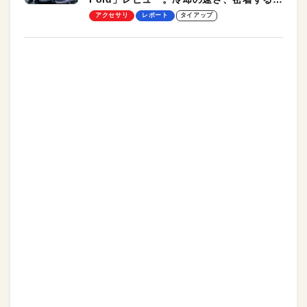
却プレート、シンプルな操作性がグッド！
アクセサリ
レポート
タイアップ