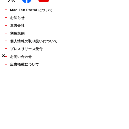
Mac Fan Portal について
お知らせ
運営会社
利用規約
個人情報の取り扱いについて
プレスリリース受付
×
×
×
お問い合わせ
広告掲載について
マイナビBOOKS
Mac Fan Portalの人気記事ランキングやおすすめ記事、編集部
員によるコラムなどをまとめたメールマガジンを毎週金曜日に
配信します。お気軽にご登録ください。
Mac Fan メールマガジン