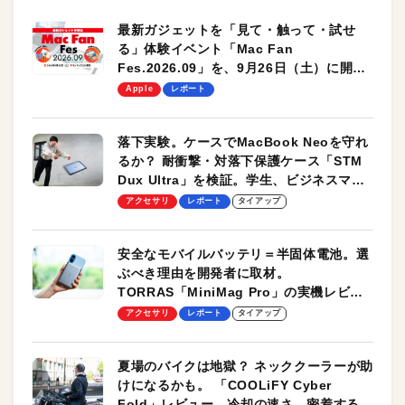
最新ガジェットを「見て・触って・試せ
る」体験イベント「Mac Fan
Fes.2026.09」を、9月26日（土）に開催
します！
Apple
レポート
落下実験。ケースでMacBook Neoを守れ
るか？ 耐衝撃・対落下保護ケース「STM
Dux Ultra」を検証。学生、ビジネスマン
のモバイルユースに最適！
アクセサリ
レポート
タイアップ
安全なモバイルバッテリ＝半固体電池。選
ぶべき理由を開発者に取材。
TORRAS「MiniMag Pro」の実機レビュ
ーも
アクセサリ
レポート
タイアップ
夏場のバイクは地獄？ ネッククーラーが助
けになるかも。 「COOLiFY Cyber
Fold」レビュー。冷却の速さ、密着する冷