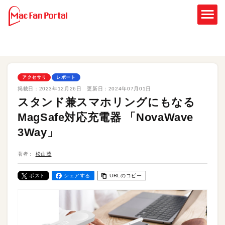
アクセサリ
レポート
掲載日：
2023年12月26日
更新日：
2024年07月01日
スタンド兼スマホリングにもなる
MagSafe対応充電器 「NovaWave
3Way」
著者：
松山茂
ポスト
シェアする
URLのコピー