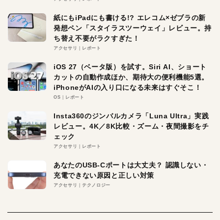
紙にもiPadにも書ける!? エレコム×ゼブラの新
発想ペン「スタイラスツーウェイ」レビュー。持
ち替え不要がラクすぎた！
アクセサリ
レポート
iOS 27（ベータ版）を試す。Siri AI、ショート
カットの自動作成ほか、期待大の便利機能5選。
iPhoneがAIの入り口になる未来はすぐそこ！
OS
レポート
Insta360のジンバルカメラ「Luna Ultra」実践
レビュー。4K／8K比較・ズーム・夜間撮影をチ
ェック
アクセサリ
レポート
あなたのUSB-Cポートは大丈夫？ 認識しない・
充電できない原因と正しい対策
アクセサリ
テクノロジー