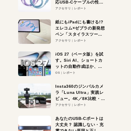
応USB-Cケーブルの性能
を検証。超コスパの1本を
アクセサリ
レポート
発見か？
紙にもiPadにも書ける!?
エレコム×ゼブラの新発想
ペン「スタイラスツーウ
ェイ」レビュー。持ち替
アクセサリ
レポート
え不要がラクすぎた！
iOS 27（ベータ版）を試
す。Siri AI、ショートカ
ットの自動作成ほか、期
待大の便利機能5選。
OS
レポート
iPhoneがAIの入り口にな
る未来はすぐそこ！
Insta360のジンバルカメ
ラ「Luna Ultra」実践レ
ビュー。4K／8K比較・ズ
ーム・夜間撮影をチェッ
アクセサリ
レポート
ク
あなたのUSB-Cポートは
大丈夫？ 認識しない・充
電できない原因と正しい