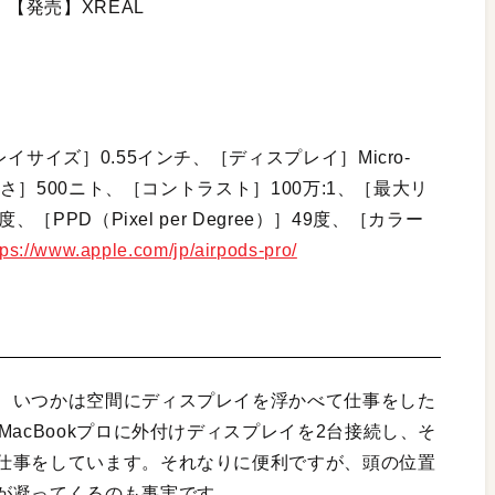
【発売】XREAL
サイズ］0.55インチ、［ディスプレイ］Micro-
るさ］500ニト、［コントラスト］100万:1、［最大リ
PPD（Pixel per Degree）］49度、［カラー
tps://www.apple.com/jp/airpods-pro/
、いつかは空間にディスプレイを浮かべて仕事をした
acBookプロに外付けディスプレイを2台接続し、そ
仕事をしています。それなりに便利ですが、頭の位置
が凝ってくるのも事実です。