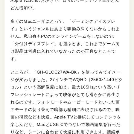
Apple Watchのおかげで、日々のワークアウト量がどん
どん増加中。
多くのMacユーザにとって、「ゲーミングディスプレ
イ」というジャンルはあまり馴染み深くないかもしれま
せん。私自身もPCのオンラインゲームをしないので、
「外付けディスプレイ」を選ぶとき、これまでゲーム向
け製品は考慮に入れていなかったのが正直なところで
す。
ところが、「GH-GLCC27WA-BK」を使ってみてイメー
ジが変わりました。27インチでWQHD（2560×1440ピク
セル）という高解像度に加え、最大165Hzという高いリ
フレッシュレートによって映像がとても滑らかに再生さ
れるのです。フォトモードやムービーモードといった画
面モードの切り替えで暗部も精細に表現されるので、映
画の視聴なども快適。Apple TVと接続してコンテンツを
楽しんだり、MacとUSB-Cでつないで動画編集を行った
りなど、シーンに合わせて快適に利用できます。接続ポ