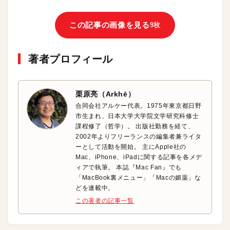
この記事の画像を見る
9枚
著者プロフィール
栗原亮（Arkhē）
合同会社アルケー代表。1975年東京都日野
市生まれ、日本大学大学院文学研究科修士
課程修了（哲学）。 出版社勤務を経て、
2002年よりフリーランスの編集者兼ライタ
ーとして活動を開始。 主にApple社の
Mac、iPhone、iPadに関する記事を各メデ
ィアで執筆。 本誌『Mac Fan』でも
「MacBook裏メニュー」「Macの媚薬」な
どを連載中。
この著者の記事一覧