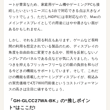
ートが豊富なため、家庭用ゲーム機やゲーミングPCも接
続したいというニーズにも1台で対応できる点は大きなメ
リットでしょう。ただしHiDPIには非対応なので、Macの
メインディスプレイとしての用途にはやや適さない面が
あるかもしれません。
しかし、それを上回る利点もあります。ゲームなど長時
間の利用を想定されている製品のため、ディスプレイの
角度を自由自在に変更できる点や、照明を反射しないノ
ングレアのパネルである点などが気に入りました。ちら
つきを抑えるフリッカーフリーなどの眼の負担を和らげ
る今どきの機能もサポートしています。そして、これだ
けの機能を搭載したゲーミングディスプレイが、税込み
の実売価格で4万7800円前後というコストパフォーマン
スの高さは注目に値するでしょう。
「GH-GLCC27WA-BK」の“推しポイン
ト”はここだ!