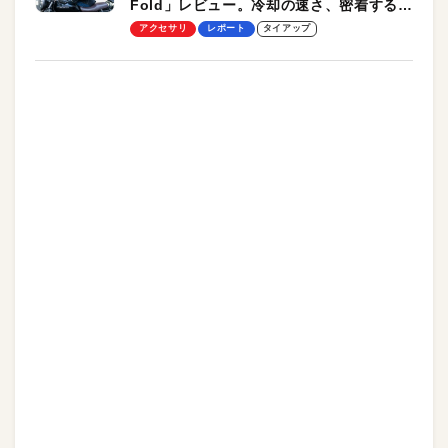
Fold」レビュー。冷却の速さ、密着する冷
却プレート、シンプルな操作性がグッド！
アクセサリ
レポート
タイアップ