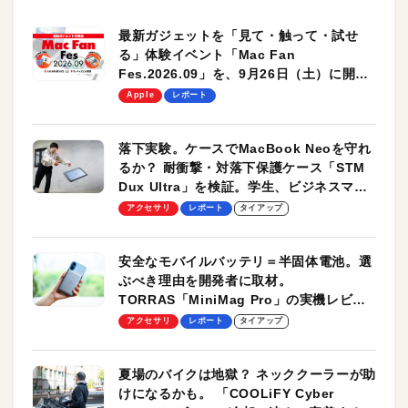
最新ガジェットを「見て・触って・試せ
る」体験イベント「Mac Fan
Fes.2026.09」を、9月26日（土）に開催
します！
Apple
レポート
落下実験。ケースでMacBook Neoを守れ
るか？ 耐衝撃・対落下保護ケース「STM
Dux Ultra」を検証。学生、ビジネスマン
のモバイルユースに最適！
アクセサリ
レポート
タイアップ
安全なモバイルバッテリ＝半固体電池。選
ぶべき理由を開発者に取材。
TORRAS「MiniMag Pro」の実機レビュ
ーも
アクセサリ
レポート
タイアップ
夏場のバイクは地獄？ ネッククーラーが助
けになるかも。 「COOLiFY Cyber