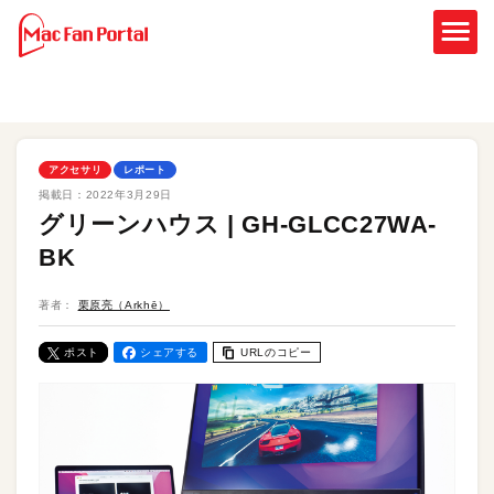
アクセサリ
レポート
掲載日：
2022年3月29日
グリーンハウス | GH-GLCC27WA-
BK
著者：
栗原亮（Arkhē）
ポスト
シェアする
URLのコピー