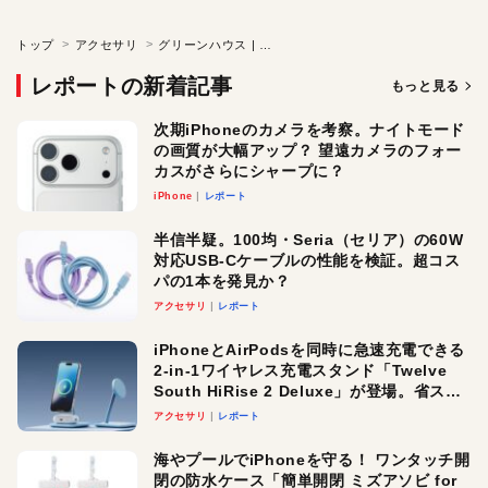
トップ
アクセサリ
グリーンハウス | GH-GLCC27WA-BK
レポートの新着記事
もっと見る
次期iPhoneのカメラを考察。ナイトモード
の画質が大幅アップ？ 望遠カメラのフォー
カスがさらにシャープに？
iPhone
レポート
半信半疑。100均・Seria（セリア）の60W
対応USB-Cケーブルの性能を検証。超コス
パの1本を発見か？
アクセサリ
レポート
iPhoneとAirPodsを同時に急速充電できる
2-in-1ワイヤレス充電スタンド「Twelve
South HiRise 2 Deluxe」が登場。省スペ
ースでおしゃれに充電したい人にオスス
アクセサリ
レポート
メ！
海やプールでiPhoneを守る！ ワンタッチ開
閉の防水ケース「簡単開閉 ミズアソビ for