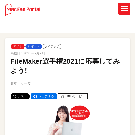
アプリ
レポート
タイアップ
掲載日：
2021年9月21日
FileMaker選手権2021に応募してみ
よう!
著者：
小平淳一
ポスト
シェアする
URLのコピー