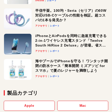
iPhone
レポート
半信半疑。100均・Seria（セリア）の60W
対応USB-Cケーブルの性能を検証。超コス
パの1本を発見か？
アクセサリ
レポート
iPhoneとAirPodsを同時に急速充電できる
2-in-1ワイヤレス充電スタンド「Twelve
South HiRise 2 Deluxe」が登場。省スペ
ースでおしゃれに充電したい人にオスス
アクセサリ
レポート
メ！
海やプールでiPhoneを守る！ ワンタッチ開
閉の防水ケース「簡単開閉 ミズアソビ for
スマホ」で夏のレジャーを満喫しよう
アクセサリ
レポート
製品カテゴリ
Apple
Mac