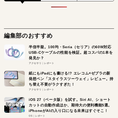
編集部のおすすめ
半信半疑。100均・Seria（セリア）の60W対応
USB-Cケーブルの性能を検証。超コスパの1本を
発見か？
アクセサリ
レポート
紙にもiPadにも書ける!? エレコム×ゼブラの新
発想ペン「スタイラスツーウェイ」レビュー。持
ち替え不要がラクすぎた！
アクセサリ
レポート
iOS 27（ベータ版）を試す。Siri AI、ショート
カットの自動作成ほか、期待大の便利機能5選。
iPhoneがAIの入り口になる未来はすぐそこ！
OS
レポート