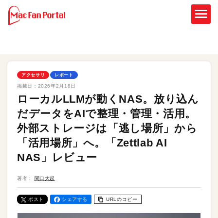
アクセサリ
レポート
掲載日：
2026年2月18日
ローカルLLMが動くNAS。放り込ん
だデータをAIで整理・管理・活用。
外部ストレージは「逃し場所」から
「活用場所」へ。「Zettlab AI
NAS」レビュー
著者：
関口大起
ポスト
シェアする
URLのコピー