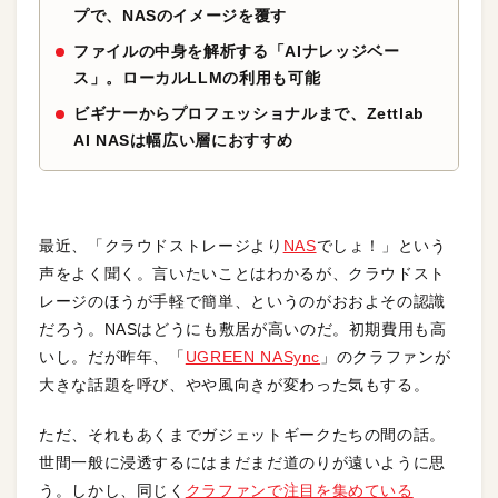
プで、NASのイメージを覆す
ファイルの中身を解析する「AIナレッジベー
ス」。ローカルLLMの利用も可能
ビギナーからプロフェッショナルまで、Zettlab
AI NASは幅広い層におすすめ
最近、「クラウドストレージより
NAS
でしょ！」という
声をよく聞く。言いたいことはわかるが、クラウドスト
レージのほうが手軽で簡単、というのがおおよその認識
だろう。NASはどうにも敷居が高いのだ。初期費用も高
いし。だが昨年、「
UGREEN NASync
」のクラファンが
大きな話題を呼び、やや風向きが変わった気もする。
ただ、それもあくまでガジェットギークたちの間の話。
世間一般に浸透するにはまだまだ道のりが遠いように思
う。しかし、同じく
クラファンで注目を集めている