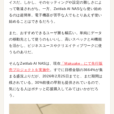
イスだ。しかし、そのセッティングや設定の難しさによ
って敬遠されがち。一方、Zettlab AI NASなら使い始め
るのは超簡単。電子機器が苦手な人でもとりあえず使い
始めることはできるだろう。
また、おすすめできるユーザ層も幅広い。単純にデータ
の移動先として使うのもいいし、高いスペックとAI機能
を活かし、ビジネスユースやクリエイティブワークに使
うものありだ。
そんなZettlab AI NASは、現在
「Makuake」にて先行販
売プロジェクトを実施中
。すでに目標金額の3664%が集
まる盛況ぶりだが、2026年2月25日までと、まだ期間は
残されている。30%前後の早割も提供されているので、
気になる人はポチッと応援購入してみてはいかがだろ
う。