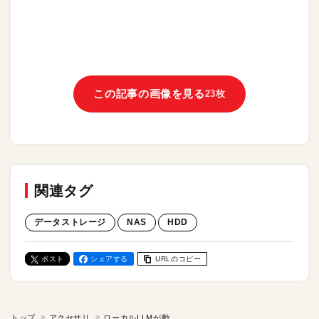
この記事の画像を見る
23枚
関連タグ
データストレージ
NAS
HDD
ポスト
シェアする
URLのコピー
トップ
アクセサリ
ローカルLLMが動くNAS。放り込んだデータをAIで整理・管理・活用。外部ストレージは「逃し場所」から「活用場所」へ。「Zettlab AI NAS」レビュー