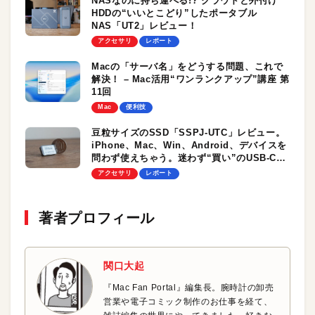
NASなのに持ち運べる!? クラウドと外付け
HDDの“いいとこどり”したポータブル
NAS「UT2」レビュー！
アクセサリ
レポート
Macの「サーバ名」をどうする問題、これで
解決！ – Mac活用“ワンランクアップ”講座 第
11回
Mac
便利技
豆粒サイズのSSD「SSPJ-UTC」レビュー。
iPhone、Mac、Win、Android、デバイスを
問わず使えちゃう。迷わず“買い”のUSB-C搭
載外付けストレージ
アクセサリ
レポート
著者プロフィール
関口大起
『Mac Fan Portal』編集長。腕時計の卸売
営業や電子コミック制作のお仕事を経て、