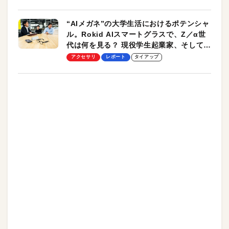
“AIメガネ”の大学生活におけるポテンシャ
ル。Rokid AIスマートグラスで、Z／α世
代は何を見る？ 現役学生起業家、そして教
授による体験会レポート【PR】
アクセサリ
レポート
タイアップ