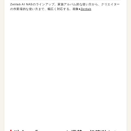
Zettlab AI NASのラインアップ。家族アルバム的な使い方から、クリエイター
の作業場的な使い方まで、幅広く対応する。画像●
Zettlab