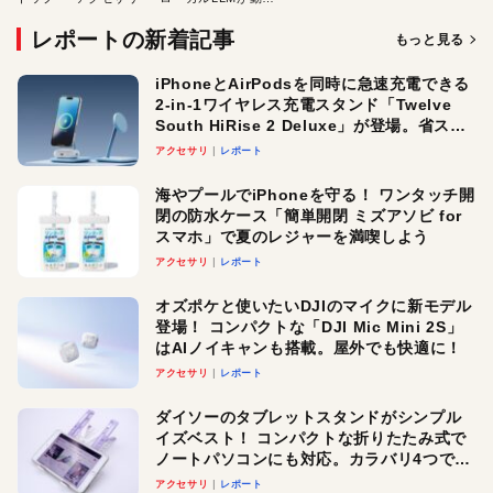
レポートの新着記事
もっと見る
iPhoneとAirPodsを同時に急速充電できる
2-in-1ワイヤレス充電スタンド「Twelve
South HiRise 2 Deluxe」が登場。省スペ
ースでおしゃれに充電したい人にオスス
アクセサリ
レポート
メ！
海やプールでiPhoneを守る！ ワンタッチ開
閉の防水ケース「簡単開閉 ミズアソビ for
スマホ」で夏のレジャーを満喫しよう
アクセサリ
レポート
オズポケと使いたいDJIのマイクに新モデル
登場！ コンパクトな「DJI Mic Mini 2S」
はAIノイキャンも搭載。屋外でも快適に！
アクセサリ
レポート
ダイソーのタブレットスタンドがシンプル
イズベスト！ コンパクトな折りたたみ式で
ノートパソコンにも対応。カラバリ4つで選
べる楽しさも
アクセサリ
レポート