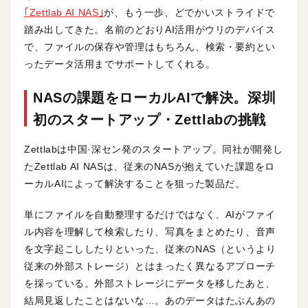
｢Zettlab AI NAS｣
が、もう一歩、どでかいストライドで
踏み出してきた。名前のどおりAI活用がウリのデバイス
で、ファイルの保存や管理はもちろん、検索・要約とい
ったデータ活用までサポートしてくれる。
NASの課題をローカルAIで解決。深圳
初のスタートアップ・Zettlabの挑戦
Zettlabは中国·深セン発のスタートアップ。同社が開発し
たZettlab AI NASは、従来のNASが抱えていた課題をロ
ーカルAIによって解決することを狙った製品だ。
単にファイルを自動整理するだけではなく、AIがファイ
ル内容を理解して検索したり、写真をまとめたり、音声
を文字起こししたりといった、従来のNAS（というより
従来の外部ストレージ）とはまったく異なるアプローチ
を採っている。外部ストレージにデータを移したあと、
結局見返したことはないな…。あのデータはたぶんあの