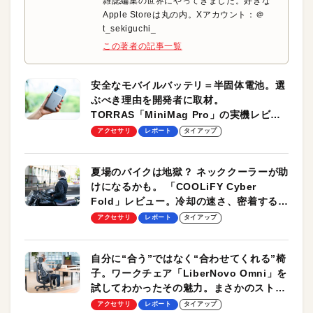
雑誌編集の世界にやってきました。好きな
Apple Storeは丸の内。Xアカウント：＠
t_sekiguchi_
この著者の記事一覧
安全なモバイルバッテリ＝半固体電池。選
ぶべき理由を開発者に取材。
TORRAS「MiniMag Pro」の実機レビュ
ーも
アクセサリ
レポート
タイアップ
夏場のバイクは地獄？ ネッククーラーが助
けになるかも。 「COOLiFY Cyber
Fold」レビュー。冷却の速さ、密着する冷
却プレート、シンプルな操作性がグッド！
アクセサリ
レポート
タイアップ
自分に“合う”ではなく“合わせてくれる”椅
子。ワークチェア「LiberNovo Omni」を
試してわかったその魅力。まさかのストレ
ッチ機能も搭載
アクセサリ
レポート
タイアップ