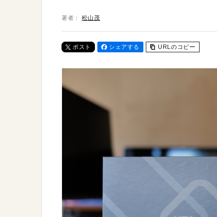
著者：
松山茂
ポスト
シェアする
URLのコピー