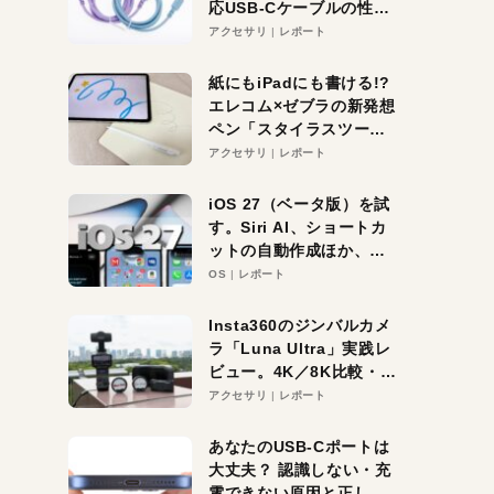
応USB-Cケーブルの性能
を検証。超コスパの1本を
アクセサリ
レポート
発見か？
紙にもiPadにも書ける!?
エレコム×ゼブラの新発想
ペン「スタイラスツーウ
ェイ」レビュー。持ち替
アクセサリ
レポート
え不要がラクすぎた！
iOS 27（ベータ版）を試
す。Siri AI、ショートカ
ットの自動作成ほか、期
待大の便利機能5選。
OS
レポート
iPhoneがAIの入り口にな
る未来はすぐそこ！
Insta360のジンバルカメ
ラ「Luna Ultra」実践レ
ビュー。4K／8K比較・ズ
ーム・夜間撮影をチェッ
アクセサリ
レポート
ク
あなたのUSB-Cポートは
大丈夫？ 認識しない・充
電できない原因と正しい