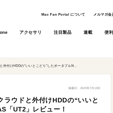
Mac Fan Portal について
メルマガ会
hone
アクセサリ
注目製品
連載
便
NASなのに持ち運べる!? クラウドと外付けHDDの“いいとこどり”したポータブルNAS「UT2」レビュー！
掲載日：
2025年7月18日
 クラウドと外付けHDDの“いいと
S「UT2」レビュー！