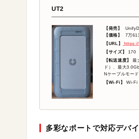
UT2
【発売】
UnifyD
【価格】
7万61
【URL】
https:/
【サイズ】
17
【転送速度】
最
ド）、最大3.0G
Nケーブルモー
【Wi-Fi】
Wi-Fi
多彩なポートで対応デバ