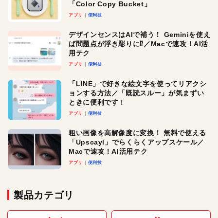
「Color Copy Bucket」
アプリ
便利技
デザインセンスはAIで補う！ Geminiを使え
ば問題点が浮き彫りに⁉︎／Macで速攻！AI活
用テク
アプリ
便利技
「LINE」で好きな絵文字を使ってリアクシ
ョンする方法／「既読スルー」が気まずい
ときに便利です！
アプリ
便利技
粗い画像を高解像度に変換！ 無料で使える
「Upscayl」でらくらくアップスケール／
Macで速攻！AI活用テク
アプリ
便利技
製品カテゴリ