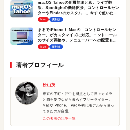
macOS Tahoeの新機能まとめ。ライブ翻
訳、Spotlightの機能拡張、コントロールセン
ターやFinderのカスタム…。今すぐ使いたい
便利機能が盛りだくさん！【随時更新中】
Mac
便利技
まるでiPhone！ Macの「コントロールセン
ター」がカスタマイズに対応。コントロール
のサイズ調整や、メニューバーへの配置もで
きる！
Mac
便利技
著者プロフィール
松山茂
東京の下町・谷中を拠点として日々カメラ
と猫を愛でながら暮らすフリーライター。
MacやiPhone、iPadを初代モデルから使っ
てきたのが自慢。
この著者の記事一覧