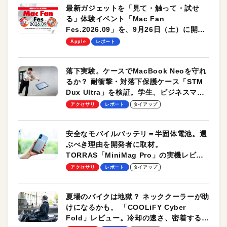
最新ガジェットを「見て・触って・試せ
る」体験イベント「Mac Fan
Fes.2026.09」を、9月26日（土）に開催
します！
Apple
レポート
落下実験。ケースでMacBook Neoを守れ
るか？ 耐衝撃・対落下保護ケース「STM
Dux Ultra」を検証。学生、ビジネスマン
のモバイルユースに最適！
アクセサリ
レポート
タイアップ
安全なモバイルバッテリ＝半固体電池。選
ぶべき理由を開発者に取材。
TORRAS「MiniMag Pro」の実機レビュ
ーも
アクセサリ
レポート
タイアップ
夏場のバイクは地獄？ ネッククーラーが助
けになるかも。 「COOLiFY Cyber
Fold」レビュー。冷却の速さ、密着する冷