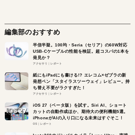
編集部のおすすめ
半信半疑。100均・Seria（セリア）の60W対応
USB-Cケーブルの性能を検証。超コスパの1本を
発見か？
アクセサリ
レポート
紙にもiPadにも書ける!? エレコム×ゼブラの新
発想ペン「スタイラスツーウェイ」レビュー。持
ち替え不要がラクすぎた！
アクセサリ
レポート
iOS 27（ベータ版）を試す。Siri AI、ショート
カットの自動作成ほか、期待大の便利機能5選。
iPhoneがAIの入り口になる未来はすぐそこ！
OS
レポート