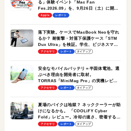
る」体験イベント「Mac Fan
Fes.2026.09」を、9月26日（土）に開催
します！
Apple
レポート
落下実験。ケースでMacBook Neoを守れ
るか？ 耐衝撃・対落下保護ケース「STM
Dux Ultra」を検証。学生、ビジネスマン
のモバイルユースに最適！
アクセサリ
レポート
タイアップ
安全なモバイルバッテリ＝半固体電池。選
ぶべき理由を開発者に取材。
TORRAS「MiniMag Pro」の実機レビュ
ーも
アクセサリ
レポート
タイアップ
夏場のバイクは地獄？ ネッククーラーが助
けになるかも。 「COOLiFY Cyber
Fold」レビュー。冷却の速さ、密着する冷
却プレート、シンプルな操作性がグッド！
アクセサリ
レポート
タイアップ