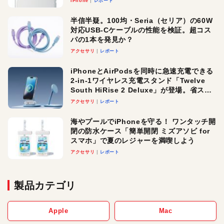
iPhone
レポート
半信半疑。100均・Seria（セリア）の60W
対応USB-Cケーブルの性能を検証。超コス
パの1本を発見か？
アクセサリ
レポート
iPhoneとAirPodsを同時に急速充電できる
2-in-1ワイヤレス充電スタンド「Twelve
South HiRise 2 Deluxe」が登場。省スペ
ースでおしゃれに充電したい人にオスス
アクセサリ
レポート
メ！
海やプールでiPhoneを守る！ ワンタッチ開
閉の防水ケース「簡単開閉 ミズアソビ for
スマホ」で夏のレジャーを満喫しよう
アクセサリ
レポート
製品カテゴリ
Apple
Mac