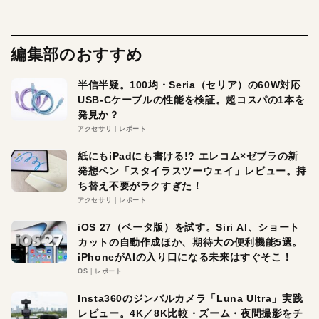
編集部のおすすめ
半信半疑。100均・Seria（セリア）の60W対応
USB-Cケーブルの性能を検証。超コスパの1本を
発見か？
アクセサリ
レポート
紙にもiPadにも書ける!? エレコム×ゼブラの新
発想ペン「スタイラスツーウェイ」レビュー。持
ち替え不要がラクすぎた！
アクセサリ
レポート
iOS 27（ベータ版）を試す。Siri AI、ショート
カットの自動作成ほか、期待大の便利機能5選。
iPhoneがAIの入り口になる未来はすぐそこ！
OS
レポート
Insta360のジンバルカメラ「Luna Ultra」実践
レビュー。4K／8K比較・ズーム・夜間撮影をチ