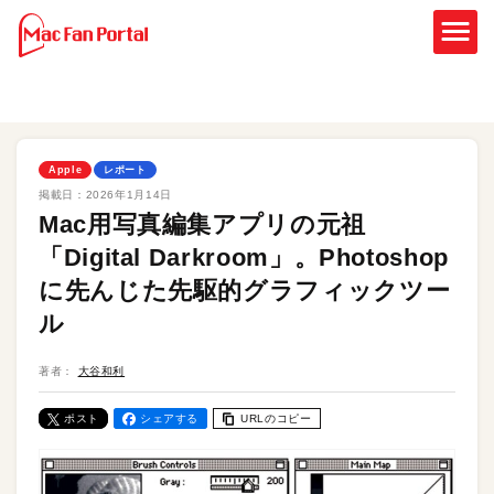
Apple
レポート
掲載日：
2026年1月14日
Mac用写真編集アプリの元祖
「Digital Darkroom」。Photoshop
に先んじた先駆的グラフィックツー
ル
著者：
大谷和利
ポスト
シェアする
URLのコピー