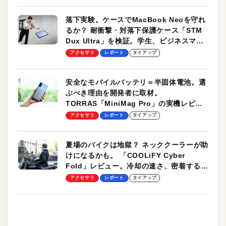
落下実験。ケースでMacBook Neoを守れ
るか？ 耐衝撃・対落下保護ケース「STM
Dux Ultra」を検証。学生、ビジネスマン
のモバイルユースに最適！
アクセサリ
レポート
タイアップ
安全なモバイルバッテリ＝半固体電池。選
ぶべき理由を開発者に取材。
TORRAS「MiniMag Pro」の実機レビュ
ーも
アクセサリ
レポート
タイアップ
夏場のバイクは地獄？ ネッククーラーが助
けになるかも。 「COOLiFY Cyber
Fold」レビュー。冷却の速さ、密着する冷
却プレート、シンプルな操作性がグッド！
アクセサリ
レポート
タイアップ