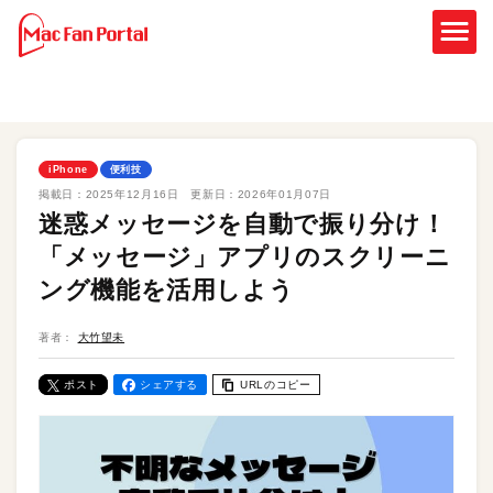
iPhone
便利技
掲載日：
2025年12月16日
更新日：
2026年01月07日
迷惑メッセージを自動で振り分け！
「メッセージ」アプリのスクリーニ
ング機能を活用しよう
著者：
大竹望未
ポスト
シェアする
URLのコピー