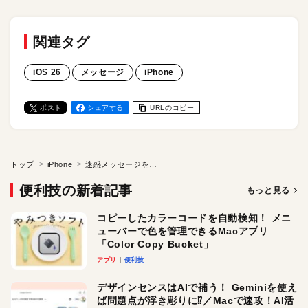
関連タグ
iOS 26
メッセージ
iPhone
ポスト
シェアする
URLのコピー
トップ
iPhone
迷惑メッセージを自動で振り分け！ 「メッセージ」アプリのスクリーニング機能を活用しよう
便利技の新着記事
もっと見る
コピーしたカラーコードを自動検知！ メニ
ューバーで色を管理できるMacアプリ
「Color Copy Bucket」
アプリ
便利技
デザインセンスはAIで補う！ Geminiを使え
ば問題点が浮き彫りに⁉︎／Macで速攻！AI活