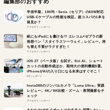
編集部のおすすめ
半信半疑。100均・Seria（セリア）の60W対応
USB-Cケーブルの性能を検証。超コスパの1本を
発見か？
アクセサリ
レポート
紙にもiPadにも書ける!? エレコム×ゼブラの新
発想ペン「スタイラスツーウェイ」レビュー。持
ち替え不要がラクすぎた！
アクセサリ
レポート
iOS 27（ベータ版）を試す。Siri AI、ショート
カットの自動作成ほか、期待大の便利機能5選。
iPhoneがAIの入り口になる未来はすぐそこ！
OS
レポート
Insta360のジンバルカメラ「Luna Ultra」実践
レビュー。4K／8K比較・ズーム・夜間撮影をチ
ェック
アクセサリ
レポート
あなたのUSB-Cポートは大丈夫？ 認識しない・