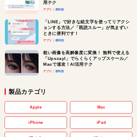
用テク
アプリ
便利技
「LINE」で好きな絵文字を使ってリアクシ
ョンする方法／「既読スルー」が気まずい
ときに便利です！
アプリ
便利技
粗い画像を高解像度に変換！ 無料で使える
「Upscayl」でらくらくアップスケール／
Macで速攻！AI活用テク
アプリ
便利技
製品カテゴリ
Apple
Mac
iPhone
iPad