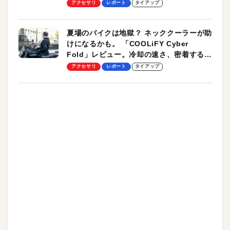
ーも
アクセサリ
レポート
タイアップ
夏場のバイクは地獄？ ネッククーラーが助
けになるかも。 「COOLiFY Cyber
Fold」レビュー。冷却の速さ、密着する冷
却プレート、シンプルな操作性がグッド！
アクセサリ
レポート
タイアップ