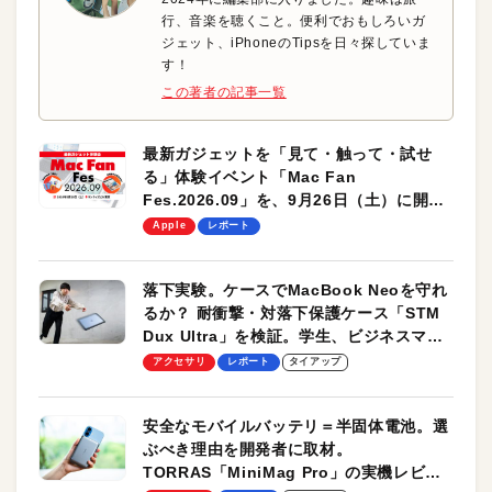
行、音楽を聴くこと。便利でおもしろいガ
ジェット、iPhoneのTipsを日々探していま
す！
この著者の記事一覧
最新ガジェットを「見て・触って・試せ
る」体験イベント「Mac Fan
Fes.2026.09」を、9月26日（土）に開催
します！
Apple
レポート
落下実験。ケースでMacBook Neoを守れ
るか？ 耐衝撃・対落下保護ケース「STM
Dux Ultra」を検証。学生、ビジネスマン
のモバイルユースに最適！
アクセサリ
レポート
タイアップ
安全なモバイルバッテリ＝半固体電池。選
ぶべき理由を開発者に取材。
TORRAS「MiniMag Pro」の実機レビュ