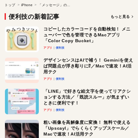
トップ
iPhone
「メッセージ」の投票機能で予定調整が楽になる！ iOS 26で「メッセージ」アプリが進化した
便利技の新着記事
もっと見る
コピーしたカラーコードを自動検知！ メニ
ューバーで色を管理できるMacアプリ
「Color Copy Bucket」
アプリ
便利技
デザインセンスはAIで補う！ Geminiを使え
ば問題点が浮き彫りに⁉︎／Macで速攻！AI活
用テク
アプリ
便利技
「LINE」で好きな絵文字を使ってリアクシ
ョンする方法／「既読スルー」が気まずい
ときに便利です！
アプリ
便利技
粗い画像を高解像度に変換！ 無料で使える
「Upscayl」でらくらくアップスケール／
Macで速攻！AI活用テク