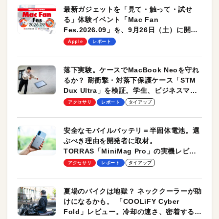
最新ガジェットを「見て・触って・試せ
る」体験イベント「Mac Fan
Fes.2026.09」を、9月26日（土）に開催
します！
Apple
レポート
落下実験。ケースでMacBook Neoを守れ
るか？ 耐衝撃・対落下保護ケース「STM
Dux Ultra」を検証。学生、ビジネスマン
のモバイルユースに最適！
アクセサリ
レポート
タイアップ
安全なモバイルバッテリ＝半固体電池。選
ぶべき理由を開発者に取材。
TORRAS「MiniMag Pro」の実機レビュ
ーも
アクセサリ
レポート
タイアップ
夏場のバイクは地獄？ ネッククーラーが助
けになるかも。 「COOLiFY Cyber
Fold」レビュー。冷却の速さ、密着する冷