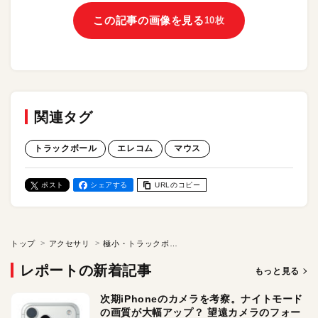
この記事の画像を見る
10枚
関連タグ
トラックボール
エレコム
マウス
ポスト
シェアする
URLのコピー
トップ
アクセサリ
極小・トラックボールマウス「bitra」。エレコムの超人気モデルが待望の進化＆復刻…実機を触りたいなら11月30日開催のMac Fan Fesへ！
レポートの新着記事
もっと見る
次期iPhoneのカメラを考察。ナイトモード
の画質が大幅アップ？ 望遠カメラのフォー