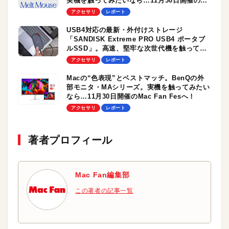
実機を触ってみたいなら…11月30日開催の
Mac Fan Fesへ！
アクセサリ
レポート
USB4対応の最新・外付けストレージ
「SANDISK Extreme PRO USB4 ポータブ
ルSSD」。高速、堅牢な次世代機を触ってみ
たいなら…11月30日開催のMac Fan Fesへ！
アクセサリ
レポート
Macの“色表現”とベストマッチ。BenQの外
部モニタ・MAシリーズ。実機を触ってみたい
なら…11月30日開催のMac Fan Fesへ！
アクセサリ
レポート
著者プロフィール
Mac Fan編集部
この著者の記事一覧