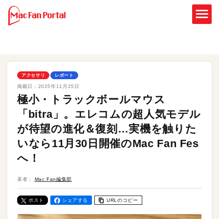
アクセサリ
レポート
掲載日：
2025年11月25日
極小・トラックボールマウス
「bitra」。エレコムの超人気モデル
が待望の進化＆復刻…実機を触りた
いなら11月30日開催のMac Fan Fes
へ！
著者：
Mac Fan編集部
ポスト
シェアする
URLのコピー