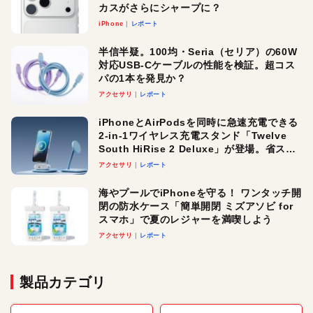
カスがさらにシャープに？
iPhone
レポート
半信半疑。100均・Seria（セリア）の60W
対応USB-Cケーブルの性能を検証。超コス
パの1本を発見か？
アクセサリ
レポート
iPhoneとAirPodsを同時に急速充電できる
2-in-1ワイヤレス充電スタンド「Twelve
South HiRise 2 Deluxe」が登場。省スペ
ースでおしゃれに充電したい人にオスス
アクセサリ
レポート
メ！
海やプールでiPhoneを守る！ ワンタッチ開
閉の防水ケース「簡単開閉 ミズアソビ for
スマホ」で夏のレジャーを満喫しよう
アクセサリ
レポート
製品カテゴリ