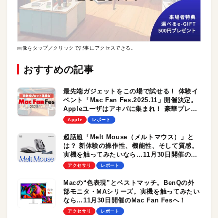
画像をタップ／クリックで記事にアクセスできる。
おすすめの記事
最先端ガジェットをこの場で試せる！ 体験イ
ベント「Mac Fan Fes.2025.11」開催決定。
Appleユーザはアキバに集まれ！ 豪華プレゼ
ントも当たるかも！？
Apple
レポート
超話題「Melt Mouse（メルトマウス）」と
は？ 新体験の操作性、機能性、そして質感。
実機を触ってみたいなら…11月30日開催の
Mac Fan Fesへ！
アクセサリ
レポート
Macの“色表現”とベストマッチ。BenQの外
部モニタ・MAシリーズ。実機を触ってみたい
なら…11月30日開催のMac Fan Fesへ！
アクセサリ
レポート