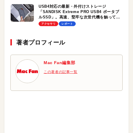
USB4対応の最新・外付けストレージ
「SANDISK Extreme PRO USB4 ポータブ
ルSSD」。高速、堅牢な次世代機を触ってみ
たいなら…11月30日開催のMac Fan Fesへ！
アクセサリ
レポート
著者プロフィール
Mac Fan編集部
この著者の記事一覧