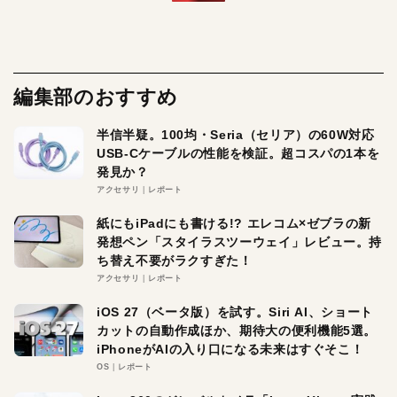
編集部のおすすめ
半信半疑。100均・Seria（セリア）の60W対応
USB-Cケーブルの性能を検証。超コスパの1本を
発見か？
アクセサリ
レポート
紙にもiPadにも書ける!? エレコム×ゼブラの新
発想ペン「スタイラスツーウェイ」レビュー。持
ち替え不要がラクすぎた！
アクセサリ
レポート
iOS 27（ベータ版）を試す。Siri AI、ショート
カットの自動作成ほか、期待大の便利機能5選。
iPhoneがAIの入り口になる未来はすぐそこ！
OS
レポート