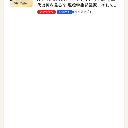
代は何を見る？ 現役学生起業家、そして教
授による体験会レポート【PR】
アクセサリ
レポート
タイアップ