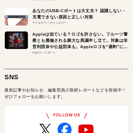
あなたのUSB-Cポートは大丈夫？ 認識しない・
充電できない原因と正しい対策
アクセサリ
テクノロジー
Appleは似ている？ロゴを許さない。フルーツ警
察とも揶揄される膨大な異議申し立て。対象は非
営利団体や公益団体も。Appleロゴを“過剰”に守
る理由とは
Apple
レポート
SNS
最新記事やお知らせ、編集部員の取材レポートなどを投稿中！
ぜひフォローをお願いします。
FOLLOW US