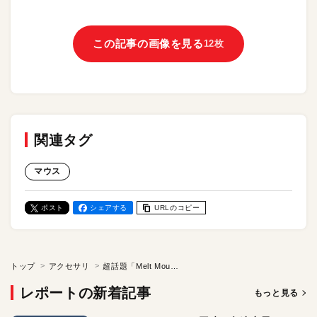
この記事の画像を見る
12枚
関連タグ
マウス
ポスト
シェアする
URLのコピー
トップ
アクセサリ
超話題「Melt Mouse（メルトマウス）」とは？ 新体験の操作性、機能性、そして質感。実機を触ってみたいなら…11月30日開催のMac Fan Fesへ！
レポートの新着記事
もっと見る