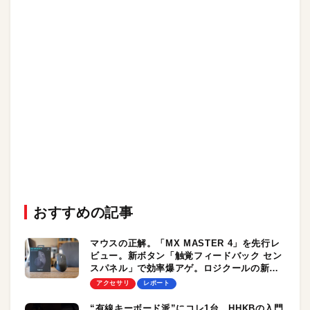
おすすめの記事
マウスの正解。「MX MASTER 4」を先行レ
ビュー。新ボタン「触覚フィードバック セン
スパネル」で効率爆アゲ。ロジクールの新フ
ラッグシップモデル
アクセサリ
レポート
“有線キーボード派”にコレ1台。HHKBの入門