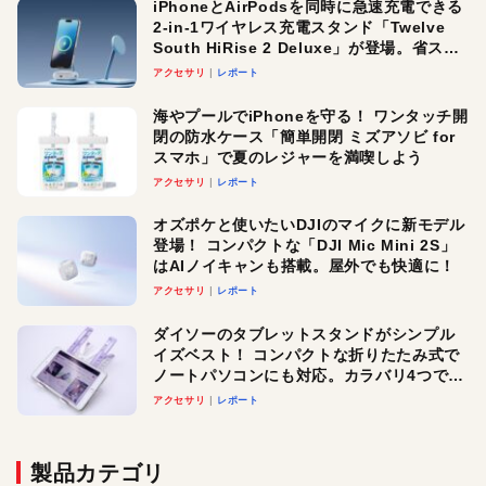
iPhoneとAirPodsを同時に急速充電できる
2-in-1ワイヤレス充電スタンド「Twelve
South HiRise 2 Deluxe」が登場。省スペ
ースでおしゃれに充電したい人にオスス
アクセサリ
レポート
メ！
海やプールでiPhoneを守る！ ワンタッチ開
閉の防水ケース「簡単開閉 ミズアソビ for
スマホ」で夏のレジャーを満喫しよう
アクセサリ
レポート
オズポケと使いたいDJIのマイクに新モデル
登場！ コンパクトな「DJI Mic Mini 2S」
はAIノイキャンも搭載。屋外でも快適に！
アクセサリ
レポート
ダイソーのタブレットスタンドがシンプル
イズベスト！ コンパクトな折りたたみ式で
ノートパソコンにも対応。カラバリ4つで選
べる楽しさも
アクセサリ
レポート
製品カテゴリ