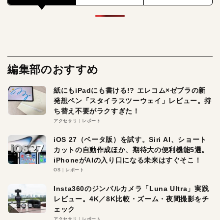
編集部のおすすめ
紙にもiPadにも書ける!? エレコム×ゼブラの新
発想ペン「スタイラスツーウェイ」レビュー。持
ち替え不要がラクすぎた！
アクセサリ
レポート
iOS 27（ベータ版）を試す。Siri AI、ショート
カットの自動作成ほか、期待大の便利機能5選。
iPhoneがAIの入り口になる未来はすぐそこ！
OS
レポート
Insta360のジンバルカメラ「Luna Ultra」実践
レビュー。4K／8K比較・ズーム・夜間撮影をチ
ェック
アクセサリ
レポート