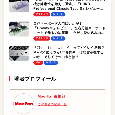
機が静粛性を備えて登場。 「HHKB
Professional Classic Type-S」レビュー。
ラインアップも刷新されるぞ！
アクセサリ
レポート
自作キーボード入門にいかが？
「Gravity36」レビュー。左右分割キーボード
キットで作るのは簡単！ ただし使い込みの道
は、険しく果てなく、奥深い…
アクセサリ
レポート
「⌘」「⇧」「⌥」「^」ってどういう意味？
Macの“覚えづらい”修飾キーはなぜ存在する
のか。そしてその由来とは？
Mac
レポート
著者プロフィール
Mac Fan編集部
この著者の記事一覧