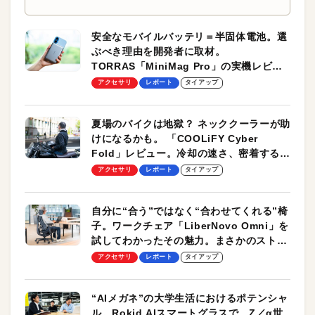
安全なモバイルバッテリ＝半固体電池。選
ぶべき理由を開発者に取材。
TORRAS「MiniMag Pro」の実機レビュ
ーも
アクセサリ
レポート
タイアップ
夏場のバイクは地獄？ ネッククーラーが助
けになるかも。 「COOLiFY Cyber
Fold」レビュー。冷却の速さ、密着する冷
却プレート、シンプルな操作性がグッド！
アクセサリ
レポート
タイアップ
自分に“合う”ではなく“合わせてくれる”椅
子。ワークチェア「LiberNovo Omni」を
試してわかったその魅力。まさかのストレ
ッチ機能も搭載
アクセサリ
レポート
タイアップ
“AIメガネ”の大学生活におけるポテンシャ
ル。Rokid AIスマートグラスで、Z／α世