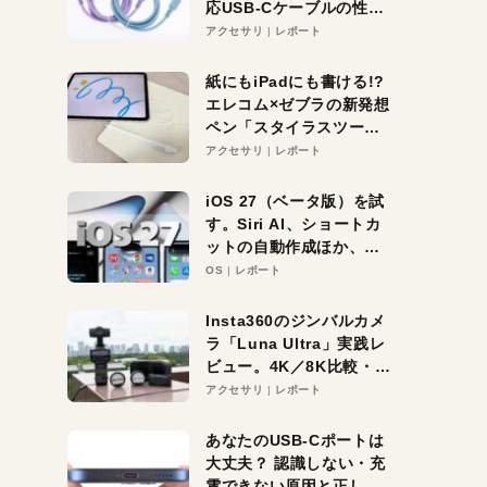
応USB-Cケーブルの性能
を検証。超コスパの1本を
アクセサリ
レポート
発見か？
紙にもiPadにも書ける!?
エレコム×ゼブラの新発想
ペン「スタイラスツーウ
ェイ」レビュー。持ち替
アクセサリ
レポート
え不要がラクすぎた！
iOS 27（ベータ版）を試
す。Siri AI、ショートカ
ットの自動作成ほか、期
待大の便利機能5選。
OS
レポート
iPhoneがAIの入り口にな
る未来はすぐそこ！
Insta360のジンバルカメ
ラ「Luna Ultra」実践レ
ビュー。4K／8K比較・ズ
ーム・夜間撮影をチェッ
アクセサリ
レポート
ク
あなたのUSB-Cポートは
大丈夫？ 認識しない・充
電できない原因と正しい