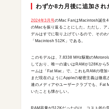
わずか8カ月後に追加された上
2024年3月号
のMac FanはMacinto
のMacを振り返ることにした。ただし、アメ
デルはすでに取り上げているので、そのわず
「Macintosh 512K」である。
このモデルは、7.8338 MHz駆動のMoto
しており、唯一の違いはRAMが128Kから
ームは「Fat Mac」で、これもRAMの
まだ現在のようにAppleの秘密主義は徹
連のメディアやユーザークラブでも、Fat
いたことも懐かしい。
RAM容量が512Kだったのは、コスト的