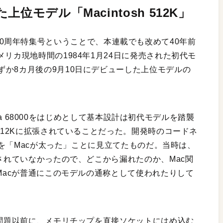
位モデル「Macintosh 512K」
sh誕生40周年特集号ということで、本連載でも改めて40年前
リカ現地時間の1984年1月24日に発売された初代モ
か8カ月後の9月10日にデビューした上位モデルの
rola 68000をはじめとして基本設計は初代モデルを踏襲
512Kに拡張されていることだった。開発時のコードネ
増加を「Macが太った」ことに見立てたものだ。当時は、
底されていなかったので、どこから漏れたのか、Mac関
 Macが普通にこのモデルの通称として使われたりして
な問題以前に、メモリチップを直接ソケットにはめ込む