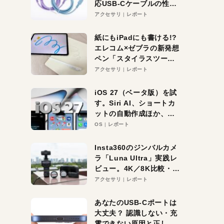
応USB-Cケーブルの性能
を検証。超コスパの1本を
アクセサリ
レポート
発見か？
紙にもiPadにも書ける!?
エレコム×ゼブラの新発想
ペン「スタイラスツーウ
ェイ」レビュー。持ち替
アクセサリ
レポート
え不要がラクすぎた！
iOS 27（ベータ版）を試
す。Siri AI、ショートカ
ットの自動作成ほか、期
待大の便利機能5選。
OS
レポート
iPhoneがAIの入り口にな
る未来はすぐそこ！
Insta360のジンバルカメ
ラ「Luna Ultra」実践レ
ビュー。4K／8K比較・ズ
ーム・夜間撮影をチェッ
アクセサリ
レポート
ク
あなたのUSB-Cポートは
大丈夫？ 認識しない・充
電できない原因と正しい