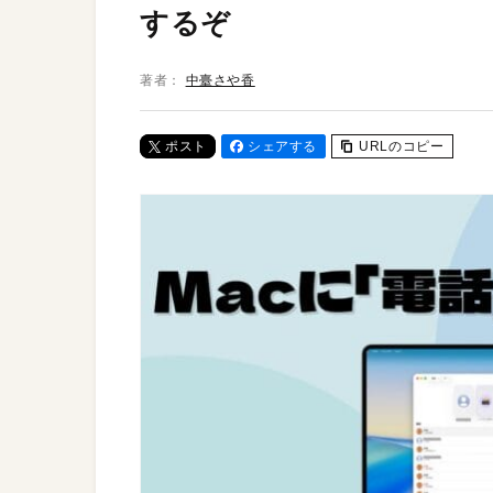
するぞ
著者：
中臺さや香
ポスト
シェアする
URLのコピー