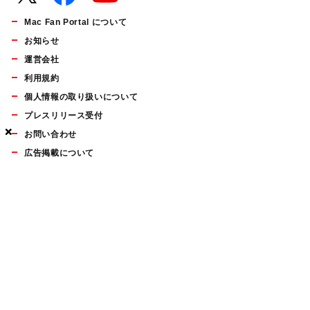
Mac Fan Portal について
お知らせ
運営会社
利用規約
個人情報の取り扱いについて
プレスリリース受付
×
×
×
お問い合わせ
広告掲載について
マイナビBOOKS
Mac Fan Portalの人気記事ランキングやおすすめ記事、編集部
員によるコラムなどをまとめたメールマガジンを毎週金曜日に
配信します。お気軽にご登録ください。
Mac Fan メールマガジン