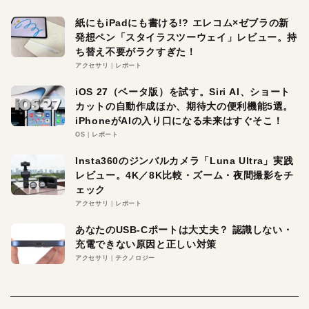
紙にもiPadにも書ける!? エレコム×ゼブラの新
発想ペン「スタイラスツーウェイ」レビュー。持
ち替え不要がラクすぎた！
アクセサリ
レポート
iOS 27（ベータ版）を試す。Siri AI、ショート
カットの自動作成ほか、期待大の便利機能5選。
iPhoneがAIの入り口になる未来はすぐそこ！
OS
レポート
Insta360のジンバルカメラ「Luna Ultra」実践
レビュー。4K／8K比較・ズーム・夜間撮影をチ
ェック
アクセサリ
レポート
あなたのUSB-Cポートは大丈夫？ 認識しない・
充電できない原因と正しい対策
アクセサリ
テクノロジー