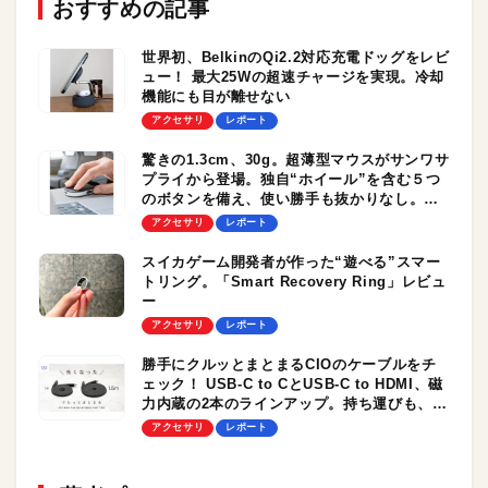
おすすめの記事
世界初、BelkinのQi2.2対応充電ドッグをレビ
ュー！ 最大25Wの超速チャージを実現。冷却
機能にも目が離せない
アクセサリ
レポート
驚きの1.3cm、30g。超薄型マウスがサンワサ
プライから登場。独自“ホイール”を含む５つ
のボタンを備え、使い勝手も抜かりなし。モ
バイルワーカーにおすすめ！
アクセサリ
レポート
スイカゲーム開発者が作った“遊べる”スマー
トリング。「Smart Recovery Ring」レビュ
ー
アクセサリ
レポート
勝手にクルッとまとまるCIOのケーブルをチ
ェック！ USB-C to CとUSB-C to HDMI、磁
力内蔵の2本のラインアップ。持ち運びも、デ
スクに据え置きも、どっちもおすすめ
アクセサリ
レポート