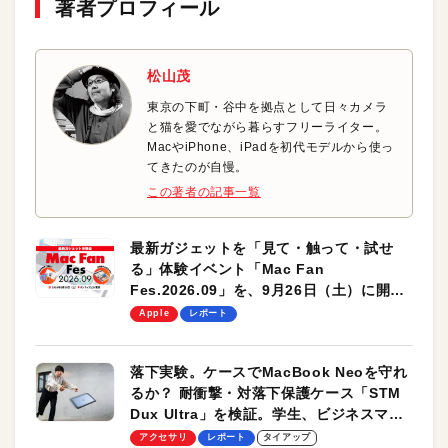
著者プロフィール
松山茂
東京の下町・谷中を拠点として日々カメラ
と猫を愛でながら暮らすフリーライター。
MacやiPhone、iPadを初代モデルから使っ
てきたのが自慢。
この著者の記事一覧
最新ガジェットを「見て・触って・試せ
る」体験イベント「Mac Fan
Fes.2026.09」を、9月26日（土）に開催
します！
Apple
レポート
落下実験。ケースでMacBook Neoを守れ
るか？ 耐衝撃・対落下保護ケース「STM
Dux Ultra」を検証。学生、ビジネスマン
のモバイルユースに最適！
アクセサリ
レポート
タイアップ