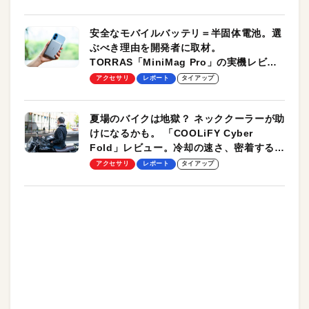
安全なモバイルバッテリ＝半固体電池。選
ぶべき理由を開発者に取材。
TORRAS「MiniMag Pro」の実機レビュ
ーも
アクセサリ
レポート
タイアップ
夏場のバイクは地獄？ ネッククーラーが助
けになるかも。 「COOLiFY Cyber
Fold」レビュー。冷却の速さ、密着する冷
却プレート、シンプルな操作性がグッド！
アクセサリ
レポート
タイアップ