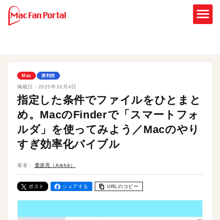
Mac
便利技
掲載日：
2025年10月4日
指定した条件でファイルをひとまと
め。MacのFinderで「スマートフォ
ルダ」を使ってみよう／Macのやり
すぎ効率化バイブル
著者：
栗原亮（Arkhē）
ポスト
シェアする
URLのコピー