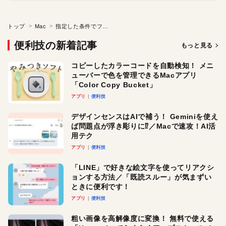
トップ
Mac
指定した条件でファイルをひとまとめ。MacのFinderで「スマートフォルダ」を使ってみよう／Macのやりすぎ効率化バイブル
便利技の新着記事
もっと見る
コピーしたカラーコードを自動検知！ メニ
ューバーで色を管理できるMacアプリ
「Color Copy Bucket」
アプリ
便利技
デザインセンスはAIで補う！ Geminiを使え
ば問題点が浮き彫りに⁉︎／Macで速攻！AI活
用テク
アプリ
便利技
「LINE」で好きな絵文字を使ってリアクシ
ョンする方法／「既読スルー」が気まずい
ときに便利です！
アプリ
便利技
粗い画像を高解像度に変換！ 無料で使える