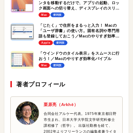
ンタを移動するだけで、アプリの起動、ロッ
ク画面への切り替え、ディスプレイのスリー
プが思いのまま！／Macのやりすぎ効率化バ
Mac
便利技
イブル
「じたく」で住所をまるっと入力！ Macの
「ユーザ辞書」の使い方。固有名詞や専門用
語も登録しておこう／Macのやりすぎ効率化
バイブル
Apple
便利技
「ウインドウのタイル表示」をスムースに行
おう！／Macのやりすぎ効率化バイブル
Mac
便利技
著者プロフィール
栗原亮（Arkhē）
合同会社アルケー代表。1975年東京都日野
市生まれ、日本大学大学院文学研究科修士
課程修了（哲学）。 出版社勤務を経て、
2002年よりフリーランスの編集者兼ライタ