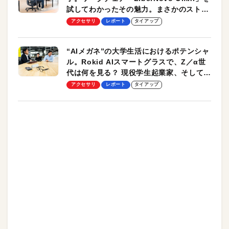
試してわかったその魅力。まさかのストレ
ッチ機能も搭載
アクセサリ
レポート
タイアップ
“AIメガネ”の大学生活におけるポテンシャ
ル。Rokid AIスマートグラスで、Z／α世
代は何を見る？ 現役学生起業家、そして教
授による体験会レポート【PR】
アクセサリ
レポート
タイアップ