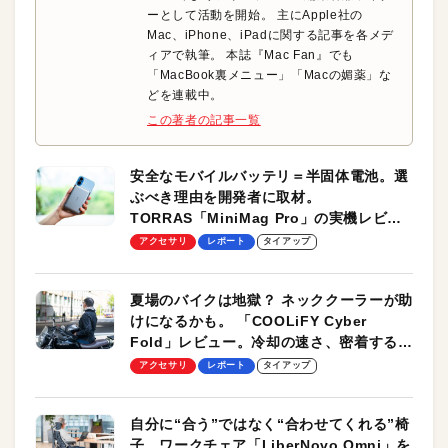
ーとして活動を開始。 主にApple社の
Mac、iPhone、iPadに関する記事を各メデ
ィアで執筆。 本誌『Mac Fan』でも
「MacBook裏メニュー」「Macの媚薬」な
どを連載中。
この著者の記事一覧
安全なモバイルバッテリ＝半固体電池。選
ぶべき理由を開発者に取材。
TORRAS「MiniMag Pro」の実機レビュ
ーも
アクセサリ
レポート
タイアップ
夏場のバイクは地獄？ ネッククーラーが助
けになるかも。 「COOLiFY Cyber
Fold」レビュー。冷却の速さ、密着する冷
却プレート、シンプルな操作性がグッド！
アクセサリ
レポート
タイアップ
自分に“合う”ではなく“合わせてくれる”椅
子。ワークチェア「LiberNovo Omni」を