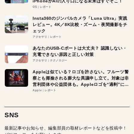
iPhoneがAIの入り口になる未来はすぐそこ！
OS
レポート
Insta360のジンバルカメラ「Luna Ultra」実践
レビュー。4K／8K比較・ズーム・夜間撮影をチ
ェック
アクセサリ
レポート
あなたのUSB-Cポートは大丈夫？ 認識しない・
充電できない原因と正しい対策
アクセサリ
テクノロジー
Appleは似ている？ロゴを許さない。フルーツ警
察とも揶揄される膨大な異議申し立て。対象は非
営利団体や公益団体も。Appleロゴを“過剰”に守
る理由とは
Apple
レポート
SNS
最新記事やお知らせ、編集部員の取材レポートなどを投稿中！