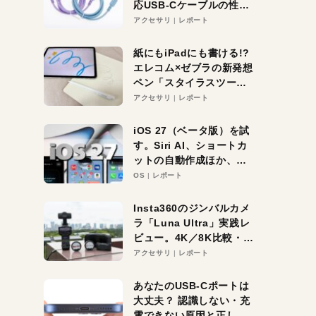
応USB-Cケーブルの性能
を検証。超コスパの1本を
アクセサリ
レポート
発見か？
紙にもiPadにも書ける!?
エレコム×ゼブラの新発想
ペン「スタイラスツーウ
ェイ」レビュー。持ち替
アクセサリ
レポート
え不要がラクすぎた！
iOS 27（ベータ版）を試
す。Siri AI、ショートカ
ットの自動作成ほか、期
待大の便利機能5選。
OS
レポート
iPhoneがAIの入り口にな
る未来はすぐそこ！
Insta360のジンバルカメ
ラ「Luna Ultra」実践レ
ビュー。4K／8K比較・ズ
ーム・夜間撮影をチェッ
アクセサリ
レポート
ク
あなたのUSB-Cポートは
大丈夫？ 認識しない・充
電できない原因と正しい