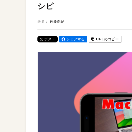
シピ
著者：
佐藤彰紀
ポスト
シェアする
URLのコピー