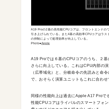
A19 Proの2基の高性能CPUコアは、フロントエン
引き上げられている。また4基の高効率CPUコアはラス
の抑制によって処理効率が向上している。
Photo●
Apple
A19 Proでは６基のCPUコアのうち、
さらに向上している。これはCPU内部の
（広帯域化）と、分岐命令の先読みと命令
で、おそらく演算ユニットもこれに合わせ
同様の性能向上は過去にApple A17 Pr
性能CPUコアはライバルのスマートフォ