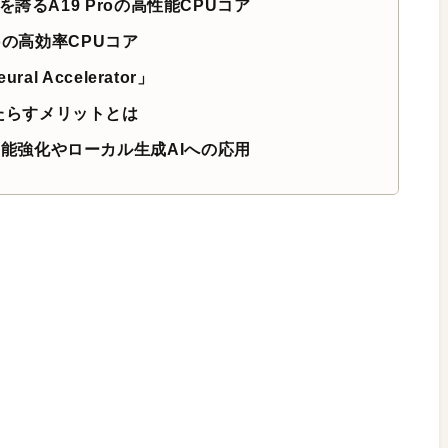
誇るA19 Proの高性能CPUコア
oの高効率CPUコア
l Accelerator」
載がもたらすメリットとは
ceの機能強化やローカル生成AIへの応用