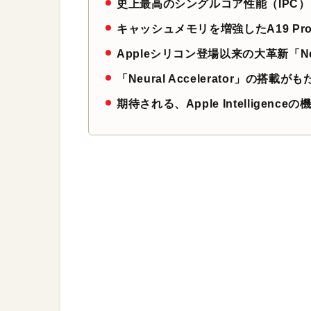
史上最高のシングルコア性能（IPC）を
キャッシュメモリを増強したA19 Pr
Appleシリコン登場以来の大革新「Neura
「Neural Accelerator」の搭
期待される、Apple Intelligen