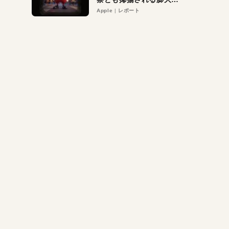
異議申し立て。対象は非
Apple
レポート
営利団体や公益団体も。
Appleロゴを“過剰”に守
る理由とは