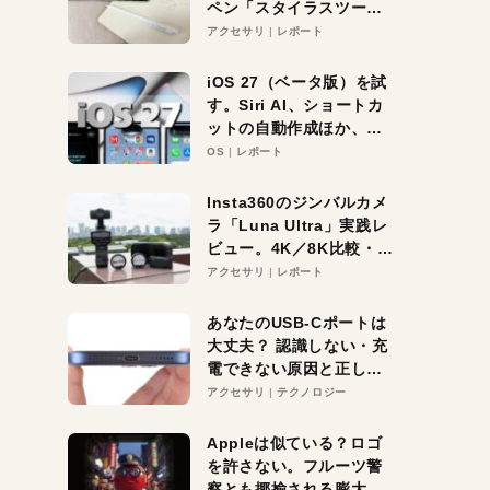
ペン「スタイラスツーウ
ェイ」レビュー。持ち替
アクセサリ
レポート
え不要がラクすぎた！
iOS 27（ベータ版）を試
す。Siri AI、ショートカ
ットの自動作成ほか、期
待大の便利機能5選。
OS
レポート
iPhoneがAIの入り口にな
る未来はすぐそこ！
Insta360のジンバルカメ
ラ「Luna Ultra」実践レ
ビュー。4K／8K比較・ズ
ーム・夜間撮影をチェッ
アクセサリ
レポート
ク
あなたのUSB-Cポートは
大丈夫？ 認識しない・充
電できない原因と正しい
対策
アクセサリ
テクノロジー
Appleは似ている？ロゴ
を許さない。フルーツ警
察とも揶揄される膨大な