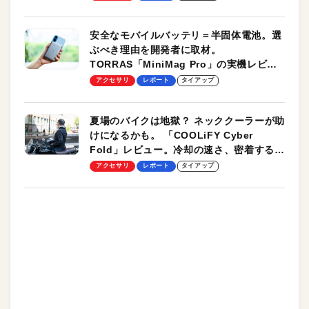
安全なモバイルバッテリ＝半固体電池。選
ぶべき理由を開発者に取材。
TORRAS「MiniMag Pro」の実機レビュ
ーも
アクセサリ
レポート
タイアップ
夏場のバイクは地獄？ ネッククーラーが助
けになるかも。 「COOLiFY Cyber
Fold」レビュー。冷却の速さ、密着する冷
却プレート、シンプルな操作性がグッド！
アクセサリ
レポート
タイアップ