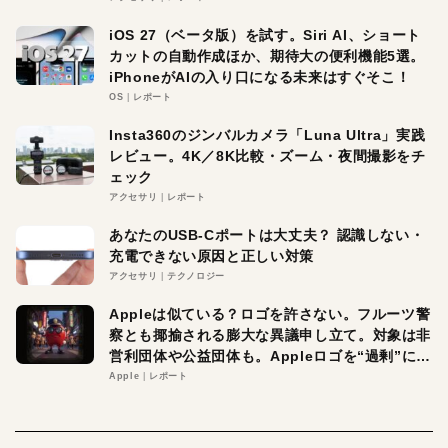
iOS 27（ベータ版）を試す。Siri AI、ショート
カットの自動作成ほか、期待大の便利機能5選。
iPhoneがAIの入り口になる未来はすぐそこ！
OS
レポート
Insta360のジンバルカメラ「Luna Ultra」実践
レビュー。4K／8K比較・ズーム・夜間撮影をチ
ェック
アクセサリ
レポート
あなたのUSB-Cポートは大丈夫？ 認識しない・
充電できない原因と正しい対策
アクセサリ
テクノロジー
Appleは似ている？ロゴを許さない。フルーツ警
察とも揶揄される膨大な異議申し立て。対象は非
営利団体や公益団体も。Appleロゴを“過剰”に守
る理由とは
Apple
レポート