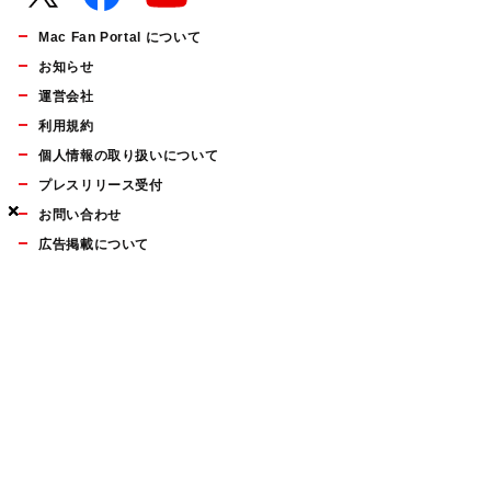
Mac Fan Portal について
お知らせ
運営会社
利用規約
個人情報の取り扱いについて
プレスリリース受付
×
×
×
お問い合わせ
広告掲載について
マイナビBOOKS
Mac Fan Portalの人気記事ランキングやおすすめ記事、編集部
員によるコラムなどをまとめたメールマガジンを毎週金曜日に
配信します。お気軽にご登録ください。
Mac Fan メールマガジン