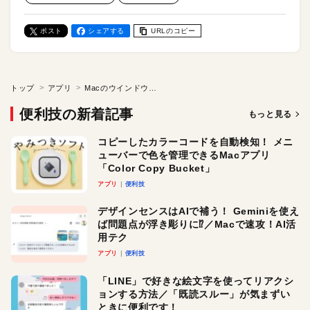
ポスト
シェアする
URLのコピー
トップ
アプリ
Macのウインドウを「ソフト単位」で切り替える！ アプリ「Front and Center」
便利技の新着記事
もっと見る
コピーしたカラーコードを自動検知！ メニ
ューバーで色を管理できるMacアプリ
「Color Copy Bucket」
アプリ
便利技
デザインセンスはAIで補う！ Geminiを使え
ば問題点が浮き彫りに⁉︎／Macで速攻！AI活
用テク
アプリ
便利技
「LINE」で好きな絵文字を使ってリアクシ
ョンする方法／「既読スルー」が気まずい
ときに便利です！