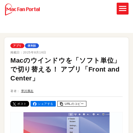
アプリ
便利技
掲載日：
2025年8月16日
Macのウインドウを「ソフト単位」
で切り替える！ アプリ「Front and
Center」
著者：
早川厚志
ポスト
シェアする
URLのコピー