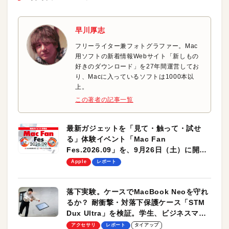
早川厚志
フリーライター兼フォトグラファー。Mac
用ソフトの新着情報Webサイト「新しもの
好きのダウンロード」を27年間運営してお
り、Macに入っているソフトは1000本以
上。
この著者の記事一覧
最新ガジェットを「見て・触って・試せ
る」体験イベント「Mac Fan
Fes.2026.09」を、9月26日（土）に開催
します！
Apple
レポート
落下実験。ケースでMacBook Neoを守れ
るか？ 耐衝撃・対落下保護ケース「STM
Dux Ultra」を検証。学生、ビジネスマン
のモバイルユースに最適！
アクセサリ
レポート
タイアップ