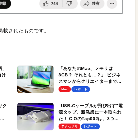
号に掲載されたものです。
画」
「あなたのMac、メモリは
向け
8GB？ それとも…？」 ビジネ
スマンからクリエイターまで、
中
Macユーザ20人に聞いてみた
Mac
レポート
費削
サク
“USB-Cケーブルが飛び出す”電
源タップ。新発想に一本取られ
ビュ
た！ CIOのTap002は、3つの
違
コンセント、USB-A、Cポート
アクセサリ
レポート
も搭載