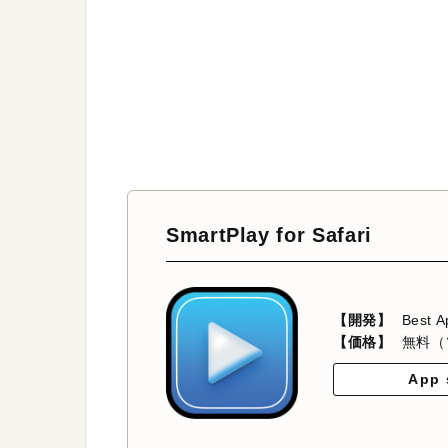
SmartPlay for Safari
【開発】
Best A
【価格】
無料（
App 