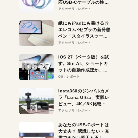
応USB-Cケーブルの性能
を検証。超コスパの1本を
アクセサリ
レポート
発見か？
紙にもiPadにも書ける!?
エレコム×ゼブラの新発想
ペン「スタイラスツーウ
ェイ」レビュー。持ち替
アクセサリ
レポート
え不要がラクすぎた！
iOS 27（ベータ版）を試
す。Siri AI、ショートカ
ットの自動作成ほか、期
待大の便利機能5選。
OS
レポート
iPhoneがAIの入り口にな
る未来はすぐそこ！
Insta360のジンバルカメ
ラ「Luna Ultra」実践レ
ビュー。4K／8K比較・ズ
ーム・夜間撮影をチェッ
アクセサリ
レポート
ク
あなたのUSB-Cポートは
大丈夫？ 認識しない・充
電できない原因と正しい