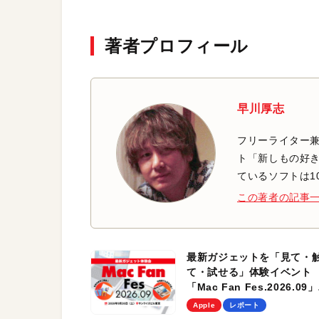
著者プロフィール
早川厚志
フリーライター兼
ト「新しもの好き
ているソフトは1
この著者の記事
最新ガジェットを「見て・
て・試せる」体験イベント
「Mac Fan Fes.2026.09」
を、9月26日（土）に開催
Apple
レポート
す！