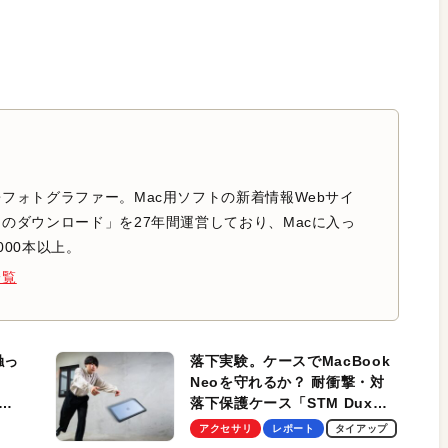
フォトグラファー。Mac用ソフトの新着情報Webサイ
のダウンロード」を27年間運営しており、Macに入っ
000本以上。
一覧
触っ
落下実験。ケースでMacBook
Neoを守れるか？ 耐衝撃・対
落下保護ケース「STM Dux
しま
Ultra」を検証。学生、ビジネ
アクセサリ
レポート
タイアップ
スマンのモバイルユースに最