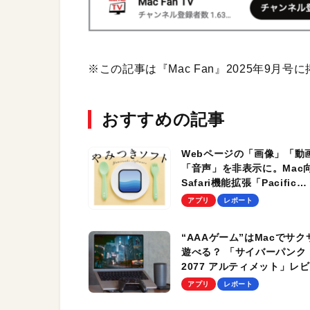
※この記事は『Mac Fan』2025年9月
おすすめの記事
Webページの「画像」「動
「音声」を非表示に。Mac
Safari機能拡張「Pacific
Block」。テキストへの集
アプリ
レポート
や、速度向上、バッテリ消
減にも効果的！
“AAAゲーム”はMacでサク
遊べる？ 「サイバーパンク
2077 アルティメット」レ
ー。1万円越えの価値は…間
アプリ
レポート
いなくアリ！