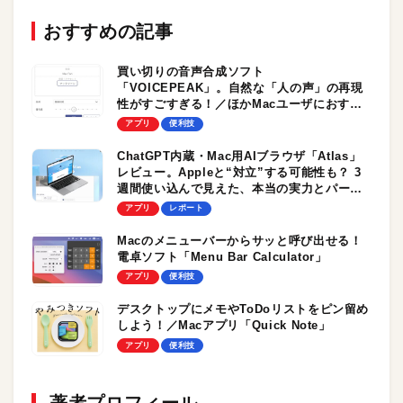
おすすめの記事
買い切りの音声合成ソフト
「VOICEPEAK」。自然な「人の声」の再現
性がすごすぎる！／ほかMacユーザにおすす
め「音声」関連アプリ3選！
アプリ
便利技
ChatGPT内蔵・Mac用AIブラウザ「Atlas」
レビュー。Appleと“対立”する可能性も？ 3
週間使い込んで見えた、本当の実力とパーソ
ナルAIの未来
アプリ
レポート
Macのメニューバーからサッと呼び出せる！
電卓ソフト「Menu Bar Calculator」
アプリ
便利技
デスクトップにメモやToDoリストをピン留め
しよう！／Macアプリ「Quick Note」
アプリ
便利技
著者プロフィール