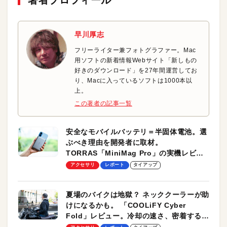
早川厚志
フリーライター兼フォトグラファー。Mac
用ソフトの新着情報Webサイト「新しもの
好きのダウンロード」を27年間運営してお
り、Macに入っているソフトは1000本以
上。
この著者の記事一覧
安全なモバイルバッテリ＝半固体電池。選
ぶべき理由を開発者に取材。
TORRAS「MiniMag Pro」の実機レビュ
ーも
アクセサリ
レポート
タイアップ
夏場のバイクは地獄？ ネッククーラーが助
けになるかも。 「COOLiFY Cyber
Fold」レビュー。冷却の速さ、密着する冷
却プレート、シンプルな操作性がグッド！