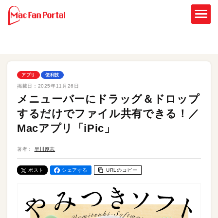
アプリ
便利技
掲載日：
2025年11月26日
メニューバーにドラッグ＆ドロップ
するだけでファイル共有できる！／
Macアプリ「iPic」
著者：
早川厚志
ポスト
シェアする
URLのコピー