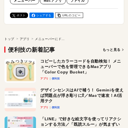
メニューバー
Macアプリ
ファイル
ポスト
シェアする
URLのコピー
トップ
アプリ
メニューバーにドラッグ＆ドロップするだけでファイル共有できる！／Macアプリ「iPic」
便利技の新着記事
もっと見る
コピーしたカラーコードを自動検知！ メニ
ューバーで色を管理できるMacアプリ
「Color Copy Bucket」
アプリ
便利技
デザインセンスはAIで補う！ Geminiを使え
ば問題点が浮き彫りに⁉︎／Macで速攻！AI活
用テク
アプリ
便利技
「LINE」で好きな絵文字を使ってリアクシ
ョンする方法／「既読スルー」が気まずい