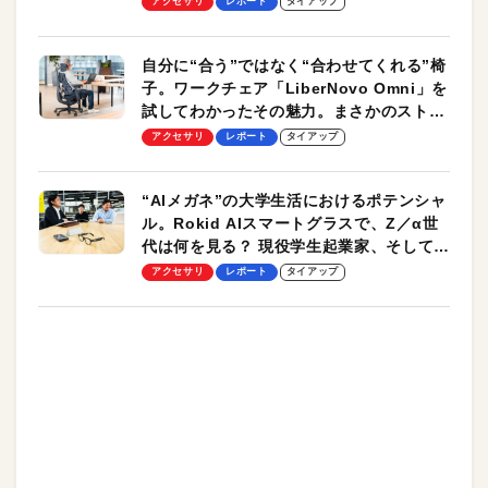
アクセサリ
レポート
タイアップ
自分に“合う”ではなく“合わせてくれる”椅
子。ワークチェア「LiberNovo Omni」を
試してわかったその魅力。まさかのストレ
ッチ機能も搭載
アクセサリ
レポート
タイアップ
“AIメガネ”の大学生活におけるポテンシャ
ル。Rokid AIスマートグラスで、Z／α世
代は何を見る？ 現役学生起業家、そして教
授による体験会レポート【PR】
アクセサリ
レポート
タイアップ