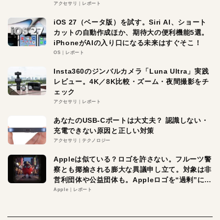
アクセサリ
レポート
iOS 27（ベータ版）を試す。Siri AI、ショート
カットの自動作成ほか、期待大の便利機能5選。
iPhoneがAIの入り口になる未来はすぐそこ！
OS
レポート
Insta360のジンバルカメラ「Luna Ultra」実践
レビュー。4K／8K比較・ズーム・夜間撮影をチ
ェック
アクセサリ
レポート
あなたのUSB-Cポートは大丈夫？ 認識しない・
充電できない原因と正しい対策
アクセサリ
テクノロジー
Appleは似ている？ロゴを許さない。フルーツ警
察とも揶揄される膨大な異議申し立て。対象は非
営利団体や公益団体も。Appleロゴを“過剰”に守
る理由とは
Apple
レポート