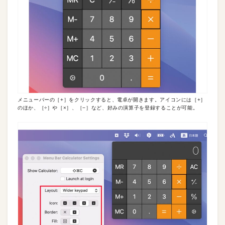
メニューバーの［+］をクリックすると、電卓が開きます。アイコンには［+］
のほか、［÷］や［×］、［−］など、好みの演算子を登録することが可能。