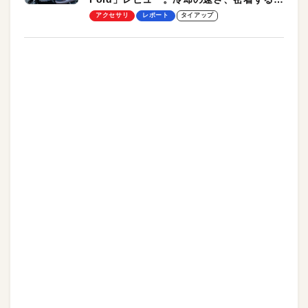
却プレート、シンプルな操作性がグッド！
アクセサリ
レポート
タイアップ