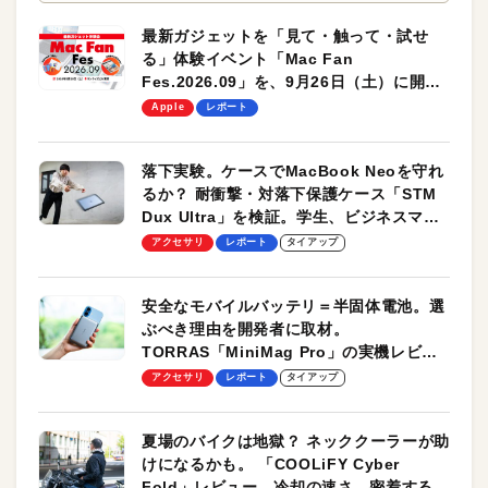
最新ガジェットを「見て・触って・試せ
る」体験イベント「Mac Fan
Fes.2026.09」を、9月26日（土）に開催
します！
Apple
レポート
落下実験。ケースでMacBook Neoを守れ
るか？ 耐衝撃・対落下保護ケース「STM
Dux Ultra」を検証。学生、ビジネスマン
のモバイルユースに最適！
アクセサリ
レポート
タイアップ
安全なモバイルバッテリ＝半固体電池。選
ぶべき理由を開発者に取材。
TORRAS「MiniMag Pro」の実機レビュ
ーも
アクセサリ
レポート
タイアップ
夏場のバイクは地獄？ ネッククーラーが助
けになるかも。 「COOLiFY Cyber
Fold」レビュー。冷却の速さ、密着する冷