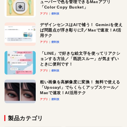
ューバーで色を管理できるMacアプリ
「Color Copy Bucket」
アプリ
便利技
デザインセンスはAIで補う！ Geminiを使え
ば問題点が浮き彫りに⁉︎／Macで速攻！AI活
用テク
アプリ
便利技
「LINE」で好きな絵文字を使ってリアクシ
ョンする方法／「既読スルー」が気まずい
ときに便利です！
アプリ
便利技
粗い画像を高解像度に変換！ 無料で使える
「Upscayl」でらくらくアップスケール／
Macで速攻！AI活用テク
アプリ
便利技
製品カテゴリ