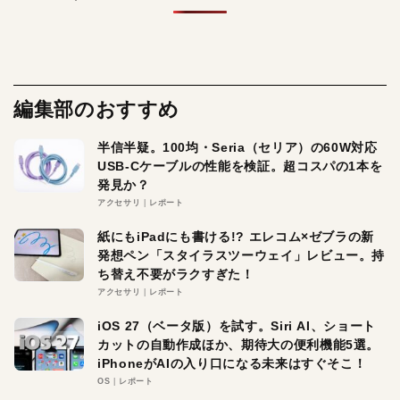
編集部のおすすめ
半信半疑。100均・Seria（セリア）の60W対応
USB-Cケーブルの性能を検証。超コスパの1本を
発見か？
アクセサリ
レポート
紙にもiPadにも書ける!? エレコム×ゼブラの新
発想ペン「スタイラスツーウェイ」レビュー。持
ち替え不要がラクすぎた！
アクセサリ
レポート
iOS 27（ベータ版）を試す。Siri AI、ショート
カットの自動作成ほか、期待大の便利機能5選。
iPhoneがAIの入り口になる未来はすぐそこ！
OS
レポート