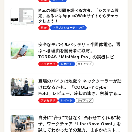
Macの保証期間を調べる方法。「システム設
定」あるいはAppleのWebサイトからチェッ
クしよう！
Mac
トラブルシューティング
安全なモバイルバッテリ＝半固体電池。選
ぶべき理由を開発者に取材。
TORRAS「MiniMag Pro」の実機レビュ
ーも
アクセサリ
レポート
タイアップ
夏場のバイクは地獄？ ネッククーラーが助
けになるかも。 「COOLiFY Cyber
Fold」レビュー。冷却の速さ、密着する冷
却プレート、シンプルな操作性がグッド！
アクセサリ
レポート
タイアップ
自分に“合う”ではなく“合わせてくれる”椅
子。ワークチェア「LiberNovo Omni」を
試してわかったその魅力。まさかのストレ