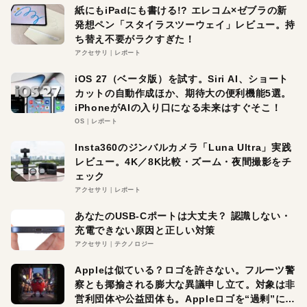
紙にもiPadにも書ける!? エレコム×ゼブラの新
発想ペン「スタイラスツーウェイ」レビュー。持
ち替え不要がラクすぎた！
アクセサリ
レポート
iOS 27（ベータ版）を試す。Siri AI、ショート
カットの自動作成ほか、期待大の便利機能5選。
iPhoneがAIの入り口になる未来はすぐそこ！
OS
レポート
Insta360のジンバルカメラ「Luna Ultra」実践
レビュー。4K／8K比較・ズーム・夜間撮影をチ
ェック
アクセサリ
レポート
あなたのUSB-Cポートは大丈夫？ 認識しない・
充電できない原因と正しい対策
アクセサリ
テクノロジー
Appleは似ている？ロゴを許さない。フルーツ警
察とも揶揄される膨大な異議申し立て。対象は非
営利団体や公益団体も。Appleロゴを“過剰”に守