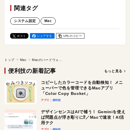
関連タグ
システム設定
Mac
ポスト
シェアする
URLのコピー
トップ
Mac
Macのハードウェア情報は「システム情報」から確認しよう。 アプリやガジェットが対応しているかわかります
便利技の新着記事
もっと見る
コピーしたカラーコードを自動検知！ メニ
ューバーで色を管理できるMacアプリ
「Color Copy Bucket」
アプリ
便利技
デザインセンスはAIで補う！ Geminiを使え
ば問題点が浮き彫りに⁉︎／Macで速攻！AI活
用テク
アプリ
便利技