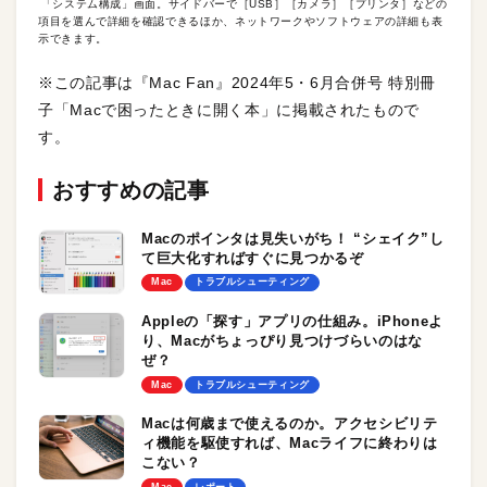
「システム構成」画面。サイドバーで［USB］［カメラ］［プリンタ］などの
項目を選んで詳細を確認できるほか、ネットワークやソフトウェアの詳細も表
示できます。
※この記事は『Mac Fan』2024年5・6月合併号 特別冊
子「Macで困ったときに開く本」に掲載されたもので
す。
おすすめの記事
Macのポインタは見失いがち！ “シェイク”し
て巨大化すればすぐに見つかるぞ
Mac
トラブルシューティング
Appleの「探す」アプリの仕組み。iPhoneよ
り、Macがちょっぴり見つけづらいのはな
ぜ？
Mac
トラブルシューティング
Macは何歳まで使えるのか。アクセシビリテ
ィ機能を駆使すれば、Macライフに終わりは
こない？
Mac
レポート