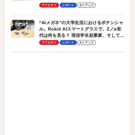
ッチ機能も搭載
アクセサリ
レポート
タイアップ
“AIメガネ”の大学生活におけるポテンシャ
ル。Rokid AIスマートグラスで、Z／α世
代は何を見る？ 現役学生起業家、そして教
授による体験会レポート【PR】
アクセサリ
レポート
タイアップ