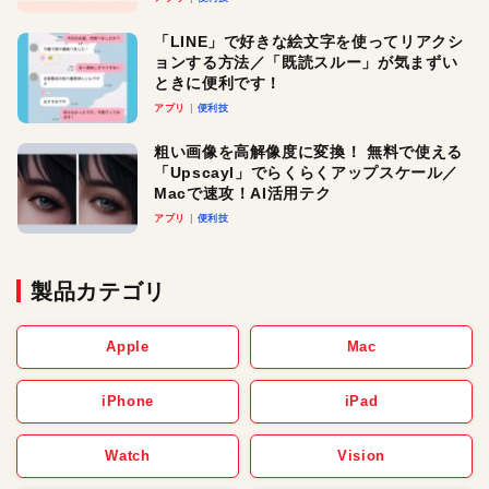
「LINE」で好きな絵文字を使ってリアクシ
ョンする方法／「既読スルー」が気まずい
ときに便利です！
アプリ
便利技
粗い画像を高解像度に変換！ 無料で使える
「Upscayl」でらくらくアップスケール／
Macで速攻！AI活用テク
アプリ
便利技
製品カテゴリ
Apple
Mac
iPhone
iPad
Watch
Vision