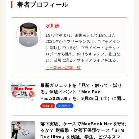
著者プロフィール
水川歩
1977年生まれ。編集者として勤め上げ、
2021年からフリーランスに。"IT"をメイン
に活動しているが、プライベートはテクノ
ロジーから離れ、釣りやキャンプ、登山な
ど、自然に浸るアウトドアライフを送る。
この著者の記事一覧
最新ガジェットを「見て・触って・試せ
る」体験イベント「Mac Fan
Fes.2026.09」を、9月26日（土）に開催
します！
Apple
レポート
落下実験。ケースでMacBook Neoを守れ
るか？ 耐衝撃・対落下保護ケース「STM
Dux Ultra」を検証。学生、ビジネスマン