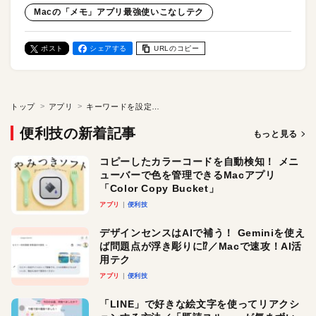
Macの「メモ」アプリ最強使いこなしテク
ポスト
シェアする
URLのコピー
トップ
アプリ
キーワードを設定してWebページにリンクする／Macの「メモ」アプリ最強使いこなしテク
便利技の新着記事
もっと見る
コピーしたカラーコードを自動検知！ メニ
ューバーで色を管理できるMacアプリ
「Color Copy Bucket」
アプリ
便利技
デザインセンスはAIで補う！ Geminiを使え
ば問題点が浮き彫りに⁉︎／Macで速攻！AI活
用テク
アプリ
便利技
「LINE」で好きな絵文字を使ってリアクシ