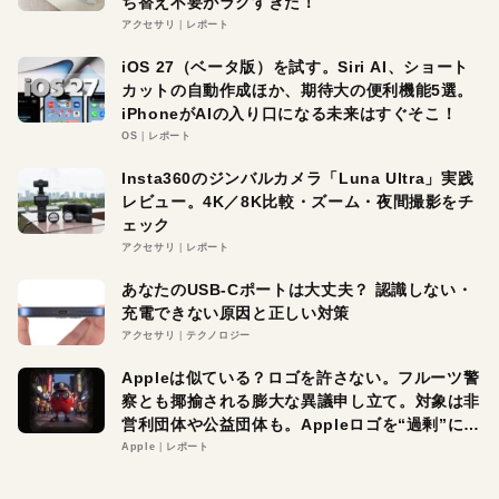
ち替え不要がラクすぎた！
アクセサリ
レポート
iOS 27（ベータ版）を試す。Siri AI、ショート
カットの自動作成ほか、期待大の便利機能5選。
iPhoneがAIの入り口になる未来はすぐそこ！
OS
レポート
Insta360のジンバルカメラ「Luna Ultra」実践
レビュー。4K／8K比較・ズーム・夜間撮影をチ
ェック
アクセサリ
レポート
あなたのUSB-Cポートは大丈夫？ 認識しない・
充電できない原因と正しい対策
アクセサリ
テクノロジー
Appleは似ている？ロゴを許さない。フルーツ警
察とも揶揄される膨大な異議申し立て。対象は非
営利団体や公益団体も。Appleロゴを“過剰”に守
る理由とは
Apple
レポート