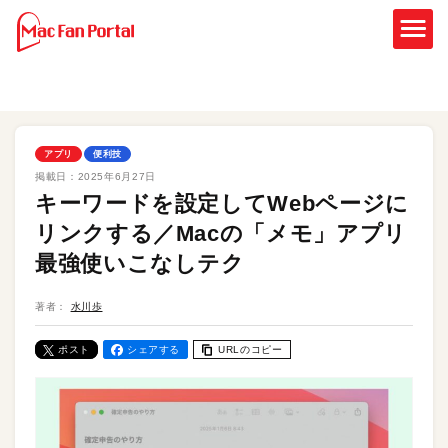
アプリ
便利技
掲載日：
2025年6月27日
キーワードを設定してWebページに
リンクする／Macの「メモ」アプリ
最強使いこなしテク
著者：
水川歩
ポスト
シェアする
URLのコピー