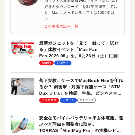
用ソフトの新着情報Webサイト「新しもの
好きのダウンロード」を27年間運営してお
り、Macに入っているソフトは1000本以
上。
この著者の記事一覧
最新ガジェットを「見て・触って・試せ
る」体験イベント「Mac Fan
Fes.2026.09」を、9月26日（土）に開催
します！
Apple
レポート
落下実験。ケースでMacBook Neoを守れ
るか？ 耐衝撃・対落下保護ケース「STM
Dux Ultra」を検証。学生、ビジネスマン
のモバイルユースに最適！
アクセサリ
レポート
タイアップ
安全なモバイルバッテリ＝半固体電池。選
ぶべき理由を開発者に取材。
TORRAS「MiniMag Pro」の実機レビュ