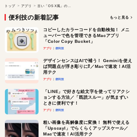
トップ
アプリ
古い「OS X風」のメニューバーを再現できるMacアプリ「Lickable Menu Bar」
便利技の新着記事
もっと見る
コピーしたカラーコードを自動検知！ メニ
ューバーで色を管理できるMacアプリ
「Color Copy Bucket」
アプリ
便利技
デザインセンスはAIで補う！ Geminiを使え
ば問題点が浮き彫りに⁉︎／Macで速攻！AI活
用テク
アプリ
便利技
「LINE」で好きな絵文字を使ってリアクシ
ョンする方法／「既読スルー」が気まずい
ときに便利です！
アプリ
便利技
粗い画像を高解像度に変換！ 無料で使える
「Upscayl」でらくらくアップスケール／
Macで速攻！AI活用テク