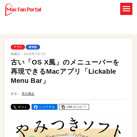
アプリ
便利技
掲載日：
2025年7月7日
古い「OS X風」のメニューバーを
再現できるMacアプリ「Lickable
Menu Bar」
著者：
早川厚志
ポスト
シェアする
URLのコピー