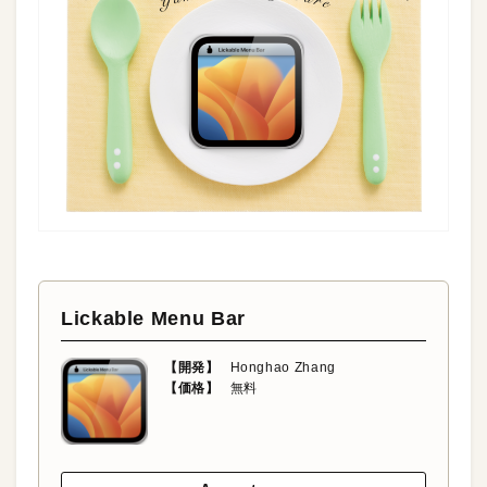
Lickable Menu Bar
【開発】
Honghao Zhang
【価格】
無料