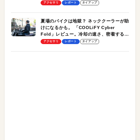
ーも
アクセサリ
レポート
タイアップ
夏場のバイクは地獄？ ネッククーラーが助
けになるかも。 「COOLiFY Cyber
Fold」レビュー。冷却の速さ、密着する冷
却プレート、シンプルな操作性がグッド！
アクセサリ
レポート
タイアップ