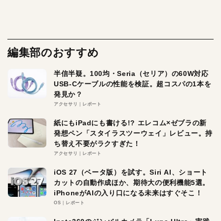
編集部のおすすめ
半信半疑。100均・Seria（セリア）の60W対応
USB-Cケーブルの性能を検証。超コスパの1本を
発見か？
アクセサリ
レポート
紙にもiPadにも書ける!? エレコム×ゼブラの新
発想ペン「スタイラスツーウェイ」レビュー。持
ち替え不要がラクすぎた！
アクセサリ
レポート
iOS 27（ベータ版）を試す。Siri AI、ショート
カットの自動作成ほか、期待大の便利機能5選。
iPhoneがAIの入り口になる未来はすぐそこ！
OS
レポート