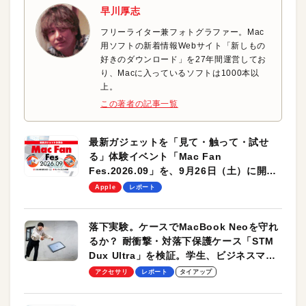
早川厚志
フリーライター兼フォトグラファー。Mac
用ソフトの新着情報Webサイト「新しもの
好きのダウンロード」を27年間運営してお
り、Macに入っているソフトは1000本以
上。
この著者の記事一覧
最新ガジェットを「見て・触って・試せ
る」体験イベント「Mac Fan
Fes.2026.09」を、9月26日（土）に開催
します！
Apple
レポート
落下実験。ケースでMacBook Neoを守れ
るか？ 耐衝撃・対落下保護ケース「STM
Dux Ultra」を検証。学生、ビジネスマン
のモバイルユースに最適！
アクセサリ
レポート
タイアップ