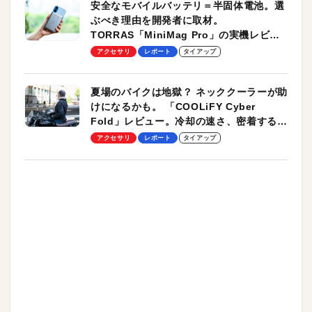
安全なモバイルバッテリ＝半固体電池。選
ぶべき理由を開発者に取材。
TORRAS「MiniMag Pro」の実機レビュ
ーも
アクセサリ
レポート
タイアップ
夏場のバイクは地獄？ ネッククーラーが助
けになるかも。 「COOLiFY Cyber
Fold」レビュー。冷却の速さ、密着する冷
却プレート、シンプルな操作性がグッド！
アクセサリ
レポート
タイアップ