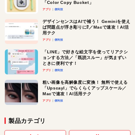
「Color Copy Bucket」
アプリ
便利技
デザインセンスはAIで補う！ Geminiを使え
ば問題点が浮き彫りに⁉︎／Macで速攻！AI活
用テク
アプリ
便利技
「LINE」で好きな絵文字を使ってリアクシ
ョンする方法／「既読スルー」が気まずい
ときに便利です！
アプリ
便利技
粗い画像を高解像度に変換！ 無料で使える
「Upscayl」でらくらくアップスケール／
Macで速攻！AI活用テク
アプリ
便利技
製品カテゴリ