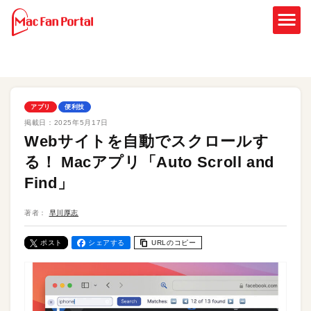
アプリ
便利技
掲載日：
2025年5月17日
Webサイトを自動でスクロールす
る！ Macアプリ「Auto Scroll and
Find」
著者：
早川厚志
ポスト
シェアする
URLのコピー