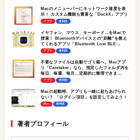
Macのメニューバーにネットワーク速度を表
示！ カスタム機能も豊富な「DockX」アプリ
アプリ
便利技
イヤフォン、マウス、キーボード…をMacで
捜索！ Bluetoothデバイスとの“距離”を教え
てくれるアプリ「Bluetooth Lost BLE
Finder」
アプリ
便利技
不要なファイルは自動でゴミ箱へ。Macアプ
リ「Caretaker」なら、指定したフォルダ内を
毎日、毎週、毎月…定期的に整理できま
す
アプリ
便利技
Macの起動時、アプリも一緒に起ちあげられ
ない？ 「ログイン項目」を設定してみよう！
Mac
便利技
著者プロフィール