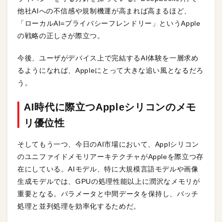
他社AIへの不信感や規制機運が高まれば高まるほど、
「ローカルAI=プライバシーフレンドリー」というApple
の戦略の正しさが際立つ。
今後、ユーザがデバイス上で完結するAI体験を一層求め
るようになれば、Appleにとって大きな追い風となるだろ
う。
AI時代に際立つAppleシリコンのメモ
リ優位性
そしてもう一つ、今日のAI市場において、Applシリコン
のユニファイドメモリアーキテクチャがAppleを際立つ存
在にしている。AIモデル、特に大規模言語モデルや画像
生成モデルでは、GPUの処理性能以上に潤沢なメモリが
重要となる。パラメータと中間データを保持し、バッチ
処理と並列処理を効率化するためだ。