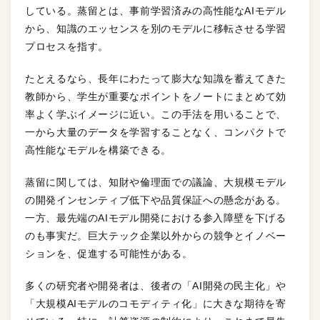
している。蒸留とは、事前学習済みの高性能なAIモデル
から、知識のエッセンスを別のモデルに移転させる学習
プロセスを指す。
たとえるなら、長年にわたって膨大な知識を蓄えてきた
教師から、学生が重要なポイントをノートにまとめて効
率よく学ぶイメージに近い。この手法を用いることで、
一から大量のデータを学習することなく、コンパクトで
高性能なモデルを構築できる。
蒸留に関しては、知財や倫理面での議論、大規模モデル
の開発インセンティブ低下や品質保証への懸念がある。
一方、最先端のAIモデル開発における参入障壁を下げる
のも事実だ。巨大テック企業以外からの競争とイノベー
ションを、促進する可能性がある。
多くの研究者や開発者は、後者の「AI開発の民主化」や
「大規模AIモデルのコモディティ化」に大きな期待を寄