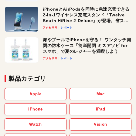
iPhoneとAirPodsを同時に急速充電できる
2-in-1ワイヤレス充電スタンド「Twelve
South HiRise 2 Deluxe」が登場。省スペ
ースでおしゃれに充電したい人にオスス
アクセサリ
レポート
メ！
海やプールでiPhoneを守る！ ワンタッチ開
閉の防水ケース「簡単開閉 ミズアソビ for
スマホ」で夏のレジャーを満喫しよう
アクセサリ
レポート
製品カテゴリ
Apple
Mac
iPhone
iPad
Watch
Vision