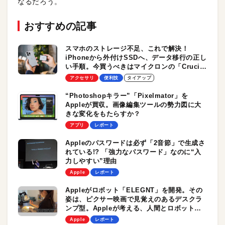
なるだろう。
おすすめの記事
スマホのストレージ不足、これで解決！
iPhoneから外付けSSDへ、データ移行の正し
い手順。今買うべきはマイクロンの「Crucial
X9 Pro」だ！
アクセサリ
便利技
タイアップ
“Photoshopキラー”「Pixelmator」を
Appleが買収。画像編集ツールの勢力図に大
きな変化をもたらすか？
アプリ
レポート
Appleのパスワードは必ず「2音節」で生成さ
れている!? 「強力なパスワード」なのに“入
力しやすい”理由
Apple
レポート
Appleがロボット「ELEGNT」を開発。その
姿は、ピクサー映画で見覚えのあるデスクラ
ンプ型。Appleが考える、人間とロボットの
好ましい関係性とは？
Apple
レポート