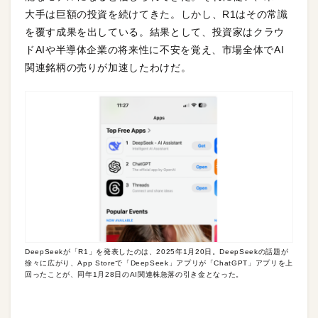
大手は巨額の投資を続けてきた。しかし、R1はその常識
を覆す成果を出している。結果として、投資家はクラウ
ドAIや半導体企業の将来性に不安を覚え、市場全体でAI
関連銘柄の売りが加速したわけだ。
DeepSeekが「R1」を発表したのは、2025年1月20日。DeepSeekの話題が
徐々に広がり、App Storeで「DeepSeek」アプリが「ChatGPT」アプリを上
回ったことが、同年1月28日のAI関連株急落の引き金となった。