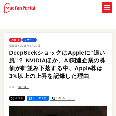
Apple
レポート
掲載日：
2025年3月27日
DeepSeekショックはAppleに“追い
風”？ NVIDIAほか、AI関連企業の株
価が軒並み下落する中、Apple株は
3%以上の上昇を記録した理由
著者：
山下洋一
ポスト
シェアする
URLのコピー