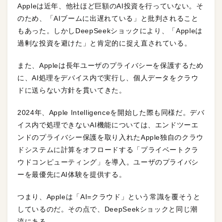
Appleは近年、他社ほど巨額のAI投資を行っていない。そ
のため、「AIブームに出遅れている」と批判されること
もあった。しかしDeepSeekショックにより、「Appleは
過剰な投資を避けた」と肯定的に捉え直されている。
また、Appleは長年ユーザのプライバシーを保護するため
に、AI処理をデバイス内で実行し、個人データをクラウ
ドに送らない方針を貫いてきた。
2024年、Apple Intelligenceを開始した際も同様だ。デバ
イス内で処理できないAI機能については、エンドツーエ
ンドのプライバシー保護を取り入れたApple独自のクラウ
ドシステムに計算をオフロードする「プライベートクラ
ウドコンピューティング」を導入。ユーザのプライバシ
ーを最優先にAI体験を提供する。
つまり、Appleは「AI=クラウド」という常識を覆そうと
しているのだ。その点で、DeepSeekショックと同じ潮
流にある。