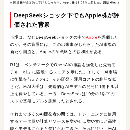
AI関連株が全面的な下げとなった中、Apple株は3.07％上昇した。図版●
finviz
DeepSeekショック下でもApple株が評
価された背景
市場は、なぜDeepSeekショックの中で
Apple
を評価した
のか。その背景には、この出来事がもたらしたAI市場の
新たな潮流と、AppleのAI戦略との親和性がある。
R1は、ベンチマークでOpenAIの推論を強化した先端モ
デル「o1」に匹敵するスコアを示した。そして、AI市場
に衝撃を与えたのは、その開発・運用コストの劇的な低
さだ。米AI大手は、先端的なAIモデルの開発に1億ドル以
上を費やしている。一方、DeepSeekは10分の1以下のコ
ストで基盤モデルを訓練したとされる。
それまで多くのAI開発者の間では、トレーニングに使用
するデータ量や計算リソースを増やせば増やすほど高性
能なモデルになると信じられてきた。それに従い、米AI