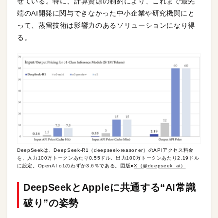
せている。特に、計算資源の制約により、これまで最先
端のAI開発に関与できなかった中小企業や研究機関にと
って、蒸留技術は影響力のあるソリューションになり得
る。
DeepSeekは、DeepSeek-R1（deepseek-reasoner）のAPIアクセス料金
を、入力100万トークンあたり0.55ドル。出力100万トークンあたり2.19ドル
に設定。OpenAI o1のわずか3.6％である。図版●
X（@deepseek_ai）
DeepSeekとAppleに共通する“AI常識
破り”の姿勢