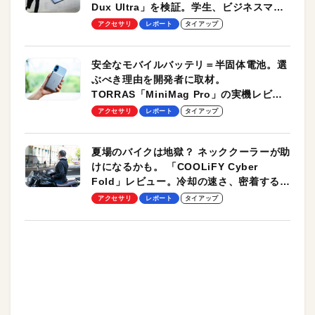
Dux Ultra」を検証。学生、ビジネスマン
のモバイルユースに最適！
アクセサリ
レポート
タイアップ
安全なモバイルバッテリ＝半固体電池。選
ぶべき理由を開発者に取材。
TORRAS「MiniMag Pro」の実機レビュ
ーも
アクセサリ
レポート
タイアップ
夏場のバイクは地獄？ ネッククーラーが助
けになるかも。 「COOLiFY Cyber
Fold」レビュー。冷却の速さ、密着する冷
却プレート、シンプルな操作性がグッド！
アクセサリ
レポート
タイアップ