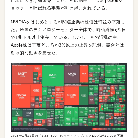
市場に大きな衝撃を与えた。その結果、「DeepSeekシ
ョック」と呼ばれる事態が引き起こされている。
NVIDIAをはじめとするAI関連企業の株価は軒並み下落し
た。米国のテクノロジーセクター全体で、時価総額が1日
で1兆ドル以上消失している。しかし、その混乱の中、
Apple株は下落どころか3%以上の上昇を記録。競合とは
対照的な動きを見せた。
2025年1月28日の「S＆P 500」のヒートマップ。NVIDIA株が17.09%下落。