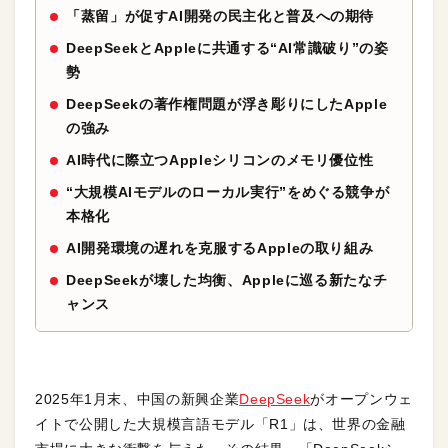
「蒸留」が促すAI開発の民主化と普及への期待
DeepSeekとAppleに共通する“AI常識破り”の姿
勢
DeepSeekの著作権問題が浮き彫りにしたApple
の強み
AI時代に際立つAppleシリコンのメモリ優位性
“大規模AIモデルのローカル実行”をめぐる競争が
本格化
AI開発環境の遅れを克服するAppleの取り組み
DeepSeekが壊した均衡、Appleに巡る新たなチ
ャンス
2025年1月末、中国の新興企業
DeepSeek
がオープンウェ
イトで公開した大規模言語モデル「R1」は、世界の金融