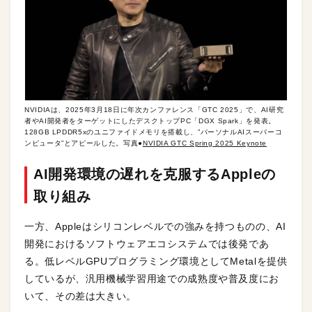
NVIDIAは、2025年3月18日に年次カンファレンス「GTC 2025」で、AI研究
者やAI開発者をターゲットにしたデスクトップPC「DGX Spark」を発表。
128GB LPDDR5xのユニファイドメモリを搭載し、”パーソナルAIスーパーコ
ンピュータ”とアピールした。写真●
NVIDIA GTC Spring 2025 Keynote
AI開発環境の遅れを克服するAppleの
取り組み
一方、Appleはシリコンレベルでの強みを持つものの、AI
開発におけるソフトウェアエコシステムでは後発であ
る。低レベルGPUプログラミング環境としてMetalを提供
しているが、汎用機械学習用途での成熟度や普及度にお
いて、その差は大きい。