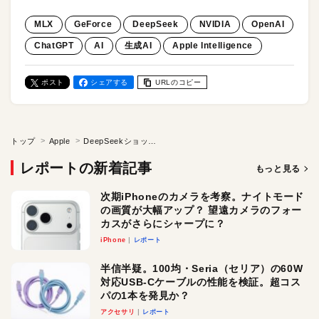
MLX
GeForce
DeepSeek
NVIDIA
OpenAI
ChatGPT
AI
生成AI
Apple Intelligence
ポスト
シェアする
URLのコピー
トップ
Apple
DeepSeekショックはAppleに“追い風”？ NVIDIAほか、AI関連企業の株価が軒並み下落する中、Apple株は3%以上の上昇を記録した理由
レポートの新着記事
もっと見る
次期iPhoneのカメラを考察。ナイトモード
の画質が大幅アップ？ 望遠カメラのフォー
カスがさらにシャープに？
iPhone
レポート
半信半疑。100均・Seria（セリア）の60W
対応USB-Cケーブルの性能を検証。超コス
パの1本を発見か？
アクセサリ
レポート