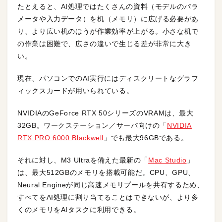
たとえると、AI処理ではたくさんの資料（モデルのパラ
メータや入力データ）を机（メモリ）に広げる必要があ
り、より広い机のほうが作業効率が上がる。小さな机で
の作業は困難で、広さの違いで生じる差が非常に大き
い。
現在、パソコンでのAI実行にはディスクリートなグラフ
ィックスカードが用いられている。
NVIDIAのGeForce RTX 50シリーズのVRAMは、最大
32GB。ワークステーション／サーバ向けの「
NVIDIA
RTX PRO 6000 Blackwell
」でも最大96GBである。
それに対し、M3 Ultraを備えた最新の「
Mac Studio
」
は、最大512GBのメモリを搭載可能だ。CPU、GPU、
Neural Engineが同じ高速メモリプールを共有するため、
すべてをAI処理に割り当てることはできないが、より多
くのメモリをAIタスクに利用できる。