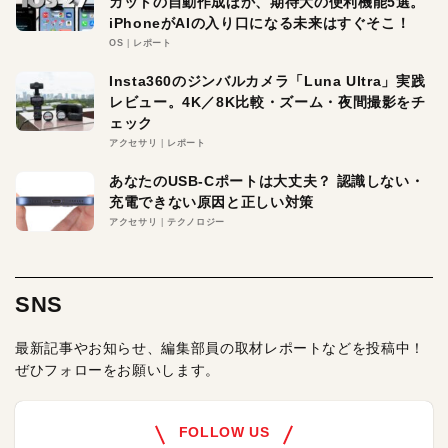
カットの自動作成ほか、期待大の便利機能5選。
iPhoneがAIの入り口になる未来はすぐそこ！
OS
レポート
Insta360のジンバルカメラ「Luna Ultra」実践
レビュー。4K／8K比較・ズーム・夜間撮影をチ
ェック
アクセサリ
レポート
あなたのUSB-Cポートは大丈夫？ 認識しない・
充電できない原因と正しい対策
アクセサリ
テクノロジー
SNS
最新記事やお知らせ、編集部員の取材レポートなどを投稿中！
ぜひフォローをお願いします。
FOLLOW US